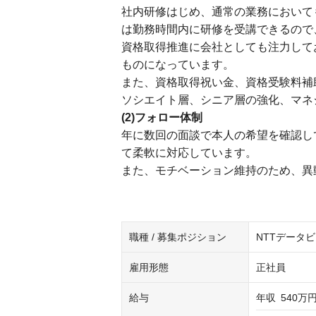
社内研修はじめ、通常の業務において
は勤務時間内に研修を受講できるので
資格取得推進に会社としても注力して
ものになっています。
また、資格取得祝い金、資格受験料補
ソシエイト層、シニア層の強化、マネジ
(2)フォロー体制
年に数回の面談で本人の希望を確認し
て柔軟に対応しています。
また、モチベーション維持のため、異
職種 / 募集ポジション
NTTデータ
雇用形態
正社員
給与
年収
540万円