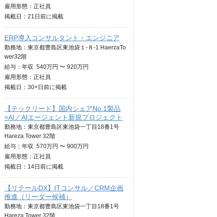
雇用形態：正社員
掲載日：
21日
前に掲載
ERP導入コンサルタント・エンジニア
勤務地：東京都豊島区東池袋１-８-1 HaerzaTo
wer32階
給与：
年収
540万円 〜 920万円
雇用形態：正社員
掲載日：
30+日
前に掲載
【テックリード】国内シェアNo.1製品
×AI／AIエージェント新規プロジェクト
勤務地：東京都豊島区東池袋一丁目18番1号
Hareza Tower 32階
給与：
年収
570万円 〜 900万円
雇用形態：正社員
掲載日：
14日
前に掲載
【リテールDX】ITコンサル／CRM企画
推進（リーダー候補）
勤務地：東京都豊島区東池袋一丁目18番1号
Hareza Tower 32階