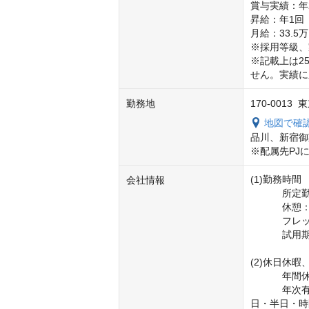
賞与実績：年2
昇給：年1回 

月給：33.5万
※採用等級、
※記載上は2
せん。実績に
勤務地
170-0013
地図で確
品川、新宿御
※配属先PJ
(1)勤務時間	

会社情報
	　所定勤務時間：7.5時間/日 

	　休憩：60分

	　フレックスタイム制あり（コアタイム10:00～15:00） 　

	　試用期間4ヵ月　※フレックスタイム制対象外

(2)休日休暇、
	　年間休日：128日（2023年度実績）

	　年次有給休暇（年間20日付与、有効期間原則＝2年間　休暇取得単位【1
日・半日・時