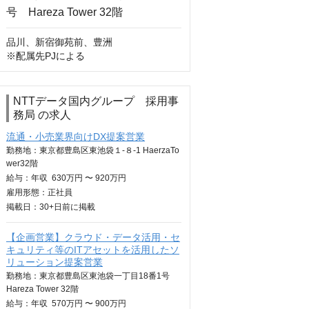
品川、新宿御苑前、豊洲

※配属先PJによる
NTTデータ国内グループ 採用事
務局 の求人
流通・小売業界向けDX提案営業
勤務地：東京都豊島区東池袋１-８-1 HaerzaTo
wer32階
給与：
年収
630万円 〜 920万円
雇用形態：正社員
掲載日：
30+日
前に掲載
【企画営業】クラウド・データ活用・セ
キュリティ等のITアセットを活用したソ
リューション提案営業
勤務地：東京都豊島区東池袋一丁目18番1号
Hareza Tower 32階
給与：
年収
570万円 〜 900万円