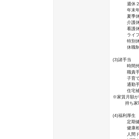
	　週休２日制

	　年末年始休暇

	　夏季休暇

	　介護休暇

	　看護休暇

	　ライフプラン休暇

	　特別休暇（結婚・忌引・産前産後等）

	　休職制度（育児等）

(3)諸手当	

	　時間外手当

	　職責手当

	　子育て・介護手当

	　通勤手当

	　住宅補助（25,000円/月（扶養家族無）、50,000円/月（扶養家族有）

※家賃月額が
	  持ち家取得利子補助制度

(4)福利厚生	

	　定期健康診断

	　健康相談

	　人間ドック
