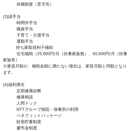
	　休職制度（育児等）

(3)諸手当	

	　時間外手当

	　職責手当

	　子育て・介護手当

	　通勤手当

           持ち家取得利子補助

	　住宅補助（25,000円/月（扶養家族無）、50,000円/月（扶養
家族有）    

※家賃月額が、補助金額に満たない場合は、家賃月額と同額となり
ます。

(4)福利厚生	

	　定期健康診断

	　健康相談

	　人間ドック

	　NTTグループ病院・保養所の利用

	　ベネフィットパッケージ

	　財形貯蓄制度

	　慶弔金制度
