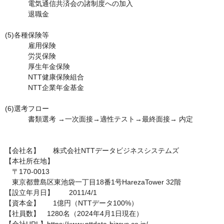
	　電気通信共済会の諸制度への加入

	　退職金

(5)各種保険等	

	　雇用保険

	　労災保険 

	　厚生年金保険

	　NTT健康保険組合

	　NTT企業年金基金

(6)選考フロー	

	　書類選考 →一次面接→適性テスト→最終面接→ 内定

【会社名】	株式会社NTTデータビジネスシステムズ

【本社所在地】

　〒170-0013

　東京都豊島区東池袋一丁目18番1号HarezaTower 32階

【設立年月日】	2011/4/1

【資本金】	1億円（NTTデータ100%）

【社員数】　1280名（2024年4月1日現在）
