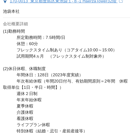
170-0013 東京都豊島区東池袋１-８-1 HaerzaTower32階
池袋本社
会社概要詳細
(1)勤務時間	

	　所定勤務時間：7.5時間/日 

	　休憩：60分

	　フレックスタイム制あり（コアタイム10:00～15:00） 　

	　試用期間4ヵ月　（フレックスタイム制対象外）

(2)休日休暇、休職制度	

	　年間休日：128日（2023年度実績）

	　年次有給休暇（年間20日付与、有効期間原則＝2年間　休暇
取得単位【1日・半日・時間】）

	　週休２日制

	　年末年始休暇

	　夏季休暇

	　介護休暇

	　看護休暇

	　ライフプラン休暇

	　特別休暇（結婚・忌引・産前産後等）
