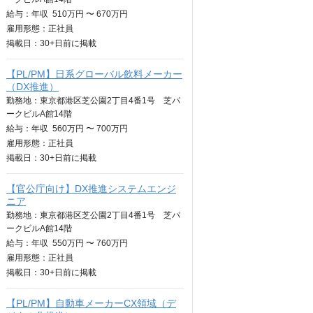
給与：
年収
510万円 〜 670万円
雇用形態：正社員
掲載日：
30+日
前に掲載
【PL/PM】日系グローバル飲料メーカー
（DX推進）
勤務地：東京都港区芝公園2丁目4番1号 芝パ
ークビルA館14階
給与：
年収
560万円 〜 700万円
雇用形態：正社員
掲載日：
30+日
前に掲載
【官公庁向け】DX推進システムエンジ
ニア
勤務地：東京都港区芝公園2丁目4番1号 芝パ
ークビルA館14階
給与：
年収
550万円 〜 760万円
雇用形態：正社員
掲載日：
30+日
前に掲載
【PL/PM】自動車メーカーCX領域（デ