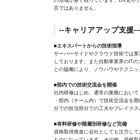
の領域が多く残っています。DX化や
言ではありません。
--キャリアアップ支援--
■エキスパートからの技術指導
サーバーサイドやクラウド技術では業
しております。また自動車業界のIT
との協働により、ノウハウやテクニッ
■部内での技術交流会を開催
社内研修はじめ、通常の業務において
・部内（チーム内）で技術交流会を
分での担当部分での工夫やブレイクス
■有料研修や階層別研修など完備
資格取得推進に会社としても注力して
ものになっています。その他、資格取得