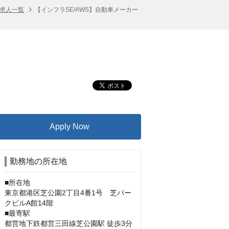
の求人一覧
【インフラSE/AWS】自動車メーカー
Apply Now
勤務地の所在地
■所在地

東京都港区芝公園2丁目4番1号　芝パー
クビルA館14階

■最寄駅

都営地下鉄都営三田線芝公園駅 徒歩3分
