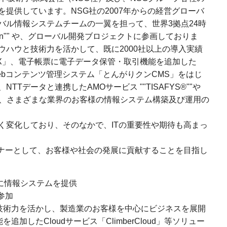
提供しています。NSG社の2007年からの経営グローバ
バル情報システムチームの一翼を担って、世界3拠点24時
he Sun"" や、グローバル開発ブロジェクトに参画しておりま
ウハウと技術力を活かして、既に2000社以上の導入実績
-AX」、電子帳票に電子データ保管・取引機能を追加した
d」、Webコンテンツ管理システム「とんがりクンCMS」をはじ
Tデータと連携したAMOサービス ""TISAFYS®""や
ど、さまざまな業界のお客様の情報システム構築及び運用の
く変化しており、そのなかで、ITの重要性や期待も高まっ
トナーとして、お客様や社会の発展に貢献することを目指し
に情報システムを提供
参加
技術力を活かし、製造業のお客様を中心にビジネスを展開
加したCloudサービス「ClimberCloud」等ソリュー