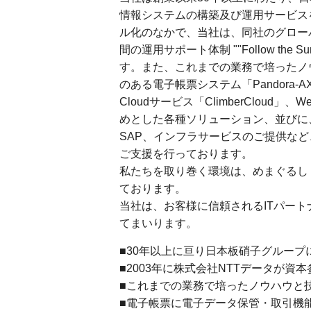
情報システムの構築及び運用サービスを
ル化のなかで、当社は、同社のグロー
間の運用サポート体制 ""Follow t
す。また、これまでの業務で培ったノ
のある電子帳票システム「Pandora
Cloudサービス「ClimberClou
めとした各種ソリューション、並びに、NT
SAP、インフラサービスのご提供な
ご支援を行っております。
私たちを取り巻く環境は、めまぐるし
ております。
当社は、お客様に信頼されるITパー
てまいります。
■30年以上に亘り日本板硝子グループ
■2003年に株式会社NTTデータが資本
■これまでの業務で培ったノウハウと
■電子帳票に電子データ保管・取引機能を追