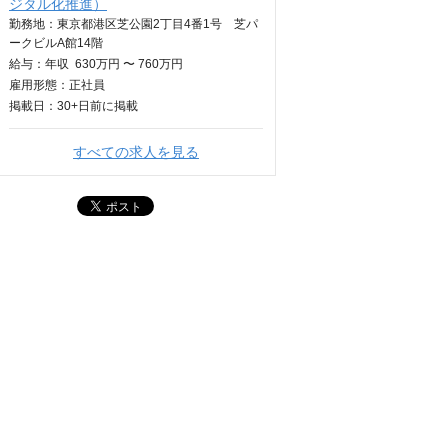
ジタル化推進）
勤務地：東京都港区芝公園2丁目4番1号 芝パ
ークビルA館14階
給与：
年収
630万円 〜 760万円
雇用形態：正社員
掲載日：
30+日
前に掲載
すべての求人を見る