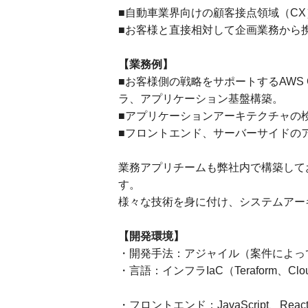
■自動車業界向けの顧客接点領域（C
■お客様と直接相対して企画業務から
【業務例】
■お客様側の戦略をサポートするAWS 
ラ、アプリケーション基盤構築。
■アプリケーションアーキテクチャの
■フロントエンド、サーバーサイドの
業務アプリチームも弊社内で構築して
す。
様々な技術を身に付け、システムアー
【開発環境】
・開発手法：アジャイル（案件によっ
・言語：インフラIaC（Teraform、Cloud
・フロントエンド：JavaScript、Reac