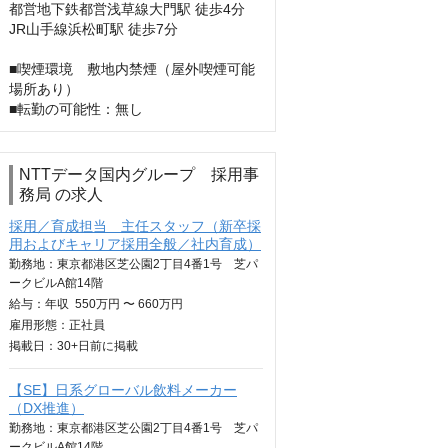
都営地下鉄都営浅草線大門駅 徒歩4分

JR山手線浜松町駅 徒歩7分

■喫煙環境　敷地内禁煙（屋外喫煙可能
場所あり）

■転勤の可能性：無し
NTTデータ国内グループ 採用事
務局 の求人
採用／育成担当 主任スタッフ（新卒採
用およびキャリア採用全般／社内育成）
勤務地：東京都港区芝公園2丁目4番1号 芝パ
ークビルA館14階
給与：
年収
550万円 〜 660万円
雇用形態：正社員
掲載日：
30+日
前に掲載
【SE】日系グローバル飲料メーカー
（DX推進）
勤務地：東京都港区芝公園2丁目4番1号 芝パ
ークビルA館14階