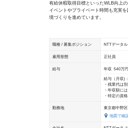
有給休暇取得目標といったWLB向上
イベントやプライベート時間も充実を
境づくりを進めています。
職種 / 募集ポジション
NTTデータ
雇用形態
正社員
給与
年収
540万円
給与（月収)：
・残業代は別
・年収額には
・特定の資格
勤務地
東京都中野区中
地図で確
NTTデータ