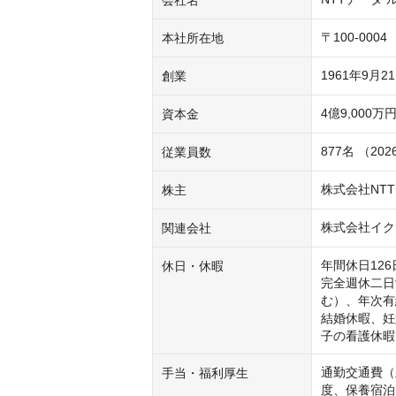
会社名
〒100-00
本社所在地
1961年9月2
創業
4億9,000万
資本金
877名 （20
従業員数
株式会社NTTデ
株主
株式会社イク
関連会社
年間休日126
休日・休暇
完全週休二日
む）、年次有
結婚休暇、妊
子の看護休暇
通勤交通費（
手当・福利厚生
度、保養宿泊