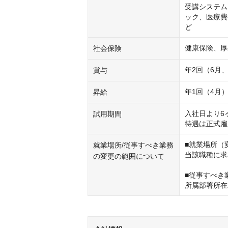
受講システム
ック、医療費
ど
健康保険、厚
社会保険
年2回（6月、
賞与
年1回（4月
昇給
入社日より6ヶ
試用期間
待遇は正式雇
■就業場所（
就業場所/従事すべき業務
当該職種に求
の変更の範囲について
■従事すべき
所属部署所在