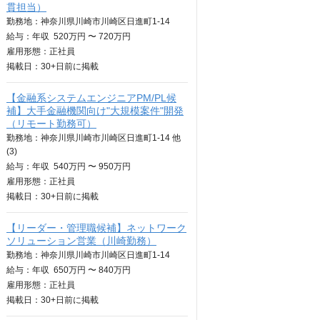
貫担当）
勤務地：神奈川県川崎市川崎区日進町1-14
給与：
年収
520万円 〜 720万円
雇用形態：正社員
掲載日：
30+日
前に掲載
【金融系システムエンジニアPM/PL候
補】大手金融機関向け"大規模案件"開発
（リモート勤務可）
勤務地：神奈川県川崎市川崎区日進町1-14 他
(3)
給与：
年収
540万円 〜 950万円
雇用形態：正社員
掲載日：
30+日
前に掲載
【リーダー・管理職候補】ネットワーク
ソリューション営業（川崎勤務）
勤務地：神奈川県川崎市川崎区日進町1-14
給与：
年収
650万円 〜 840万円
雇用形態：正社員
掲載日：
30+日
前に掲載