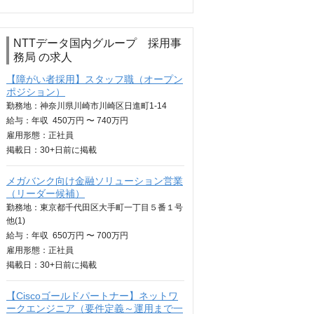
NTTデータ国内グループ 採用事
務局 の求人
【障がい者採用】スタッフ職（オープン
ポジション）
勤務地：神奈川県川崎市川崎区日進町1-14
給与：
年収
450万円 〜 740万円
雇用形態：正社員
掲載日：
30+日
前に掲載
メガバンク向け金融ソリューション営業
（リーダー候補）
勤務地：東京都千代田区大手町一丁目５番１号
他(1)
給与：
年収
650万円 〜 700万円
雇用形態：正社員
掲載日：
30+日
前に掲載
【Ciscoゴールドパートナー】ネットワ
ークエンジニア（要件定義～運用まで一