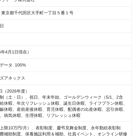
04　東京都千代田区大手町一丁目５番１号
1日
円
26年4月1日現在）
ータ  100%
ズアネックス
日（2026年度）

制（土・日）、祝日、年末年始、ゴールデンウィーク（5/1、2含
給休暇、年次リフレッシュ休暇、誕生日休暇、ライフプラン休暇、
娠休暇、産前産後休暇、育児休暇、配偶者の出産休暇、忌引休暇、
、病気休暇、生理休暇、リフレッシュ休暇
上限10万円/月）、表彰制度、慶弔見舞金制度、永年勤続表彰制
費補助制度、保養施設利用＆補助、社員イベント、オンライン研修