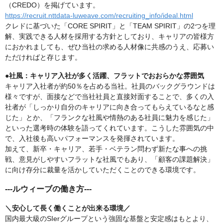
（CREDO）を掲げています。
https://recruit.nttdata-luweave.com/recruiting_info/ideal.html
クレドに基づいた「CORE SPIRIT」と「TEAM SPIRIT」の2つを理
解、実践できる人材を採用する方針としており、キャリアの皆様方
におかれましても、ぜひ当社の求める人材像に共感のうえ、応募い
ただければと存じます。
●社風：キャリア入社が多く活躍、フラットでおおらかな雰囲気
キャリア入社者が約50％を占める当社。社員のバックグラウンドは
様々ですが、面接などで当社社員と直接対面することで、多くの入
社者が「しっかり自分のキャリアに向き合ってもらえているなと感
じた」とか、「フランクな社風や情熱のある社員に魅力を感じた」
といった選考時の体験を語ってくれています。こうした雰囲気の中
で、入社後も高いパフォーマンスを発揮されています。
加えて、新卒・キャリア、若手・ベテラン問わず新たな事への挑
戦、意見がしやすいフラットな社風でもあり、「顧客の課題解決」
に向け存分に裁量を活かしていただくことのできる環境です。
---ルウィーブの働き方---
＼安心して長く働くことが出来る環境／
国内最大級のSIerグループという強固な基盤と安定感はもとより、