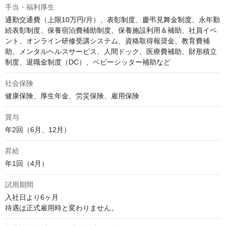
手当・福利厚生
通勤交通費（上限10万円/月）、表彰制度、慶弔見舞金制度、永年勤
続表彰制度、保養宿泊費補助制度、保養施設利用＆補助、社員イベ
ント、オンライン研修受講システム、資格取得報奨金、教育費補
助、メンタルヘルスサービス、人間ドック、医療費補助、財形積立
制度、退職金制度（DC）、ベビーシッター補助など
社会保険
健康保険、厚生年金、労災保険、雇用保険
賞与
年2回（6月、12月）
昇給
年1回（4月）
試用期間
入社日より6ヶ月

待遇は正式雇用時と変わりません。