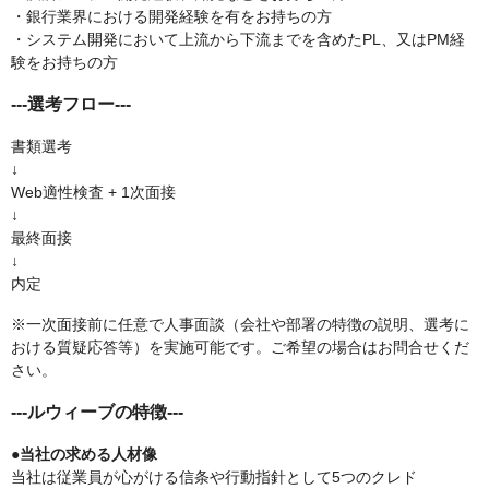
・銀行業界における開発経験を有をお持ちの方
・システム開発において上流から下流までを含めたPL、又はPM経
験をお持ちの方
---選考フロー---
書類選考
↓
Web適性検査 + 1次面接
↓
最終面接
↓
内定
※一次面接前に任意で人事面談（会社や部署の特徴の説明、選考に
おける質疑応答等）を実施可能です。ご希望の場合はお問合せくだ
さい。
---ルウィーブの特徴---
●当社の求める人材像
当社は従業員が心がける信条や行動指針として5つのクレド