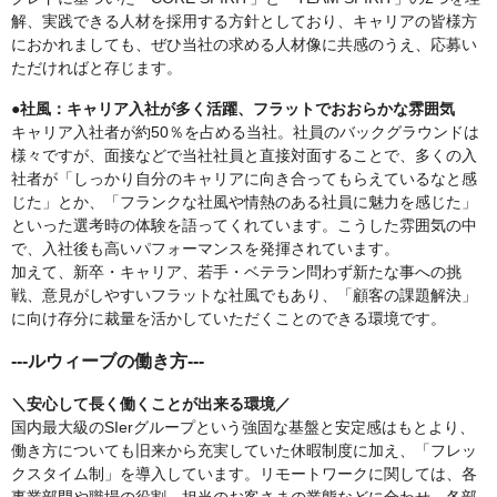
解、実践できる人材を採用する方針としており、キャリアの皆様方
におかれましても、ぜひ当社の求める人材像に共感のうえ、応募い
ただければと存じます。
●社風：キャリア入社が多く活躍、フラットでおおらかな雰囲気
キャリア入社者が約50％を占める当社。社員のバックグラウンドは
様々ですが、面接などで当社社員と直接対面することで、多くの入
社者が「しっかり自分のキャリアに向き合ってもらえているなと感
じた」とか、「フランクな社風や情熱のある社員に魅力を感じた」
といった選考時の体験を語ってくれています。こうした雰囲気の中
で、入社後も高いパフォーマンスを発揮されています。
加えて、新卒・キャリア、若手・ベテラン問わず新たな事への挑
戦、意見がしやすいフラットな社風でもあり、「顧客の課題解決」
に向け存分に裁量を活かしていただくことのできる環境です。
---ルウィーブの働き方---
＼安心して長く働くことが出来る環境／
国内最大級のSIerグループという強固な基盤と安定感はもとより、
働き方についても旧来から充実していた休暇制度に加え、「フレッ
クスタイム制」を導入しています。リモートワークに関しては、各