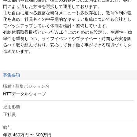
事業部門や職場の役割、担当のお客さまの業態などに合わせ、各部
門により適した方法を選択して運用しております。
また自由に選べる豊富な研修メニューも多数存在し、教育体制の強
化を進め、社員各々の中長期的なキャリア形成についても会社とし
てバックアップしていく体制を検討・整備しています。
有給休暇取得目標といったWLB向上のためのを設定し、生産性・効
率性を重視しつつ、ライフイベントやプライベート時間も充実を図
るべく取り組んでおり、安心して長く働く事ができる環境づくりを
進めています。
募集要項
職種 / 募集ポジション名
NTTデータルウィーブ
雇用形態
正社員
給与
年収
460万円 〜 600万円