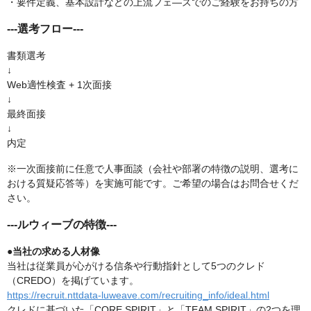
・要件定義、基本設計などの上流フェ―ズでのご経験をお持ちの方
---選考フロー---
書類選考
↓
Web適性検査 + 1次面接
↓
最終面接
↓
内定
※一次面接前に任意で人事面談（会社や部署の特徴の説明、選考に
おける質疑応答等）を実施可能です。ご希望の場合はお問合せくだ
さい。
---ルウィーブの特徴---
●当社の求める人材像
当社は従業員が心がける信条や行動指針として5つのクレド
（CREDO）を掲げています。
https://recruit.nttdata-luweave.com/recruiting_info/ideal.html
クレドに基づいた「CORE SPIRIT」と「TEAM SPIRIT」の2つを理