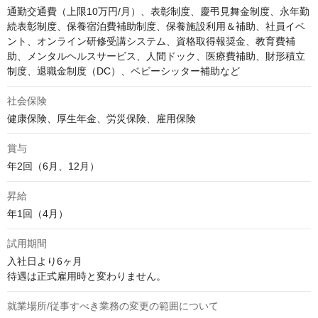
通勤交通費（上限10万円/月）、表彰制度、慶弔見舞金制度、永年勤
続表彰制度、保養宿泊費補助制度、保養施設利用＆補助、社員イベ
ント、オンライン研修受講システム、資格取得報奨金、教育費補
助、メンタルヘルスサービス、人間ドック、医療費補助、財形積立
制度、退職金制度（DC）、ベビーシッター補助など
社会保険
健康保険、厚生年金、労災保険、雇用保険
賞与
年2回（6月、12月）
昇給
年1回（4月）
試用期間
入社日より6ヶ月

待遇は正式雇用時と変わりません。
就業場所/従事すべき業務の変更の範囲について