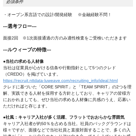
必須条件
・オープン系言語での設計/開発経験 ※金融経験不問！
---選考フロー---
面接2回 ※1次面接通過の方のみ適性検査をご受検いただきます
---ルウィーブの特徴---
●当社の求める人材像
当社は従業員が心がける信条や行動指針として5つのクレド
（CREDO）を掲げています。
https://recruit.nttdata-luweave.com/recruiting_info/ideal.html
クレドに基づいた「CORE SPIRIT」と「TEAM SPIRIT」の2つを理
解、実践できる人材を採用する方針としており、キャリアの皆様方
におかれましても、ぜひ当社の求める人材像に共感のうえ、応募い
ただければと存じます。
●社風：キャリア入社が多く活躍、フラットでおおらかな雰囲気
キャリア入社者が約50％を占める当社。社員のバックグラウンドは
様々ですが、面接などで当社社員と直接対面することで、多くの入