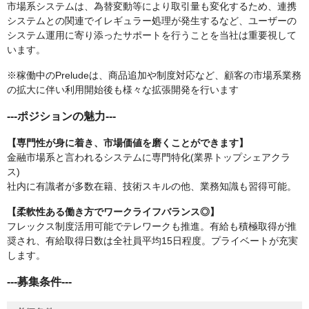
市場系システムは、為替変動等により取引量も変化するため、連携
システムとの関連でイレギュラー処理が発生するなど、ユーザーの
システム運用に寄り添ったサポートを行うことを当社は重要視して
います。
※稼働中のPreludeは、商品追加や制度対応など、顧客の市場系業務
の拡大に伴い利用開始後も様々な拡張開発を行います
---ポジションの魅力---
【専門性が身に着き、市場価値を磨くことができます】
金融市場系と言われるシステムに専門特化(業界トップシェアクラ
ス)
社内に有識者が多数在籍、技術スキルの他、業務知識も習得可能。
【柔軟性ある働き方でワークライフバランス◎】
フレックス制度活用可能でテレワークも推進。有給も積極取得が推
奨され、有給取得日数は全社員平均15日程度。プライベートが充実
します。
---募集条件---