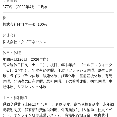
従業員数
877名 （2026年4月1日現在）
株主
株式会社NTTデータ  100%
関連会社
株式会社イクズアネックス
休日・休暇
年間休日126日（2026年度）

完全週休二日制（土・日）、祝日、年末年始、ゴールデンウィーク
（5/1、2含む）、年次有給休暇、年次リフレッシュ休暇、誕生日休
暇、ライフプラン休暇、結婚休暇、妊娠休暇、産前産後休暇、育児
休暇、配偶者の出産休暇、忌引休暇、子の看護休暇、病気休暇、生
理休暇、リフレッシュ休暇
手当・福利厚生
通勤交通費（上限10万円/月）、表彰制度、慶弔見舞金制度、永年勤
続表彰制度、保養宿泊費補助制度、保養施設利用＆補助、社員イベ
ント、オンライン研修受講システム、資格取得報奨金、教育費補