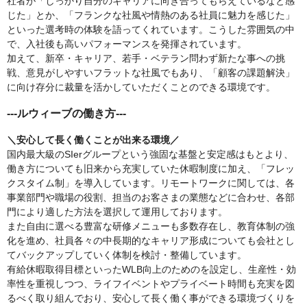
社者が「しっかり自分のキャリアに向き合ってもらえているなと感
じた」とか、「フランクな社風や情熱のある社員に魅力を感じた」
といった選考時の体験を語ってくれています。こうした雰囲気の中
で、入社後も高いパフォーマンスを発揮されています。
加えて、新卒・キャリア、若手・ベテラン問わず新たな事への挑
戦、意見がしやすいフラットな社風でもあり、「顧客の課題解決」
に向け存分に裁量を活かしていただくことのできる環境です。
---ルウィーブの働き方---
＼安心して長く働くことが出来る環境／
国内最大級のSIerグループという強固な基盤と安定感はもとより、
働き方についても旧来から充実していた休暇制度に加え、「フレッ
クスタイム制」を導入しています。リモートワークに関しては、各
事業部門や職場の役割、担当のお客さまの業態などに合わせ、各部
門により適した方法を選択して運用しております。
また自由に選べる豊富な研修メニューも多数存在し、教育体制の強
化を進め、社員各々の中長期的なキャリア形成についても会社とし
てバックアップしていく体制を検討・整備しています。
有給休暇取得目標といったWLB向上のためのを設定し、生産性・効
率性を重視しつつ、ライフイベントやプライベート時間も充実を図
るべく取り組んでおり、安心して長く働く事ができる環境づくりを