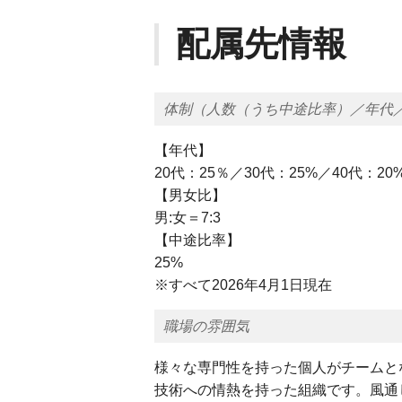
配属先情報
体制（人数（うち中途比率）／年代
【年代】
20代：25％／30代：25%／40代：20
【男女比】
男:女＝7:3
【中途比率】
25%
※すべて2026年4月1日現在
職場の雰囲気
様々な専門性を持った個人がチームと
技術への情熱を持った組織です。風通