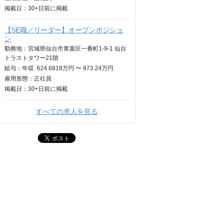
掲載日：
30+日
前に掲載
【SE職／リーダー】オープンポジショ
ン
勤務地：宮城県仙台市青葉区一番町1-9-1 仙台
トラストタワー21階
給与：
年収
624.6818万円 〜 973.24万円
雇用形態：正社員
掲載日：
30+日
前に掲載
すべての求人を見る