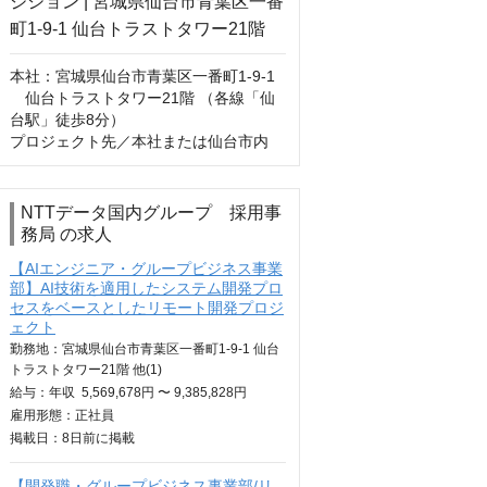
本社：宮城県仙台市⻘葉区⼀番町1-9-1 
 仙台トラストタワー21階 （各線「仙
台駅」徒歩8分）

プロジェクト先／本社または仙台市内
NTTデータ国内グループ 採用事
務局 の求人
【AIエンジニア・グループビジネス事業
部】AI技術を適用したシステム開発プロ
セスをベースとしたリモート開発プロジ
ェクト
勤務地：宮城県仙台市青葉区一番町1-9-1 仙台
トラストタワー21階 他(1)
給与：
年収
5,569,678円 〜 9,385,828円
雇用形態：正社員
掲載日：
8日
前に掲載
【開発職・グループビジネス事業部/リ