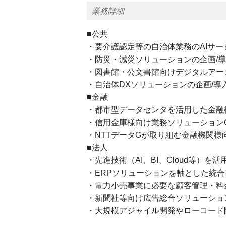
業務詳細
■公共
・要介護認定等の自治体業務のAIサー
・防災・減災ソリューションの企画/
・図書館・公文書館向けデジタルアー
・自治体DXソリューションの企画/導
■金融
・都市型データセンタを活用した金融
・信用金庫様向け業務ソリューションCco
・NTTデータGが取り組む金融機関
■法人
・先進技術（AI、BI、Cloud等）を
・ERPソリューションを軸とした統
・電力小売事業に必要な顧客管理・料
・新聞社等向け広告総合ソリューショ
・大規模アジャイル開発やローコー