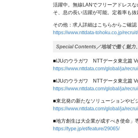
活躍中。無線LANでフリーアドレス
そ、息の⻑い活躍が可能。定着率も抜
その他：求人詳細はこちらからご確認
https://www.nttdata-tohoku.co.jp/recruit
Special Contents／地域で
■IJUのウラガワ NTTデータ東北篇 Vol
https://www.nttdata.com/global/ja/recrui
■IJUのウラガワ NTTデータ東北篇 Vol
https://www.nttdata.com/global/ja/recrui
■東北発の新たなソリューションやビ
https://www.nttdata.com/global/ja/recrui
■地方創生は大企業が成すべき使命」専
https://type.jp/et/feature/29065/