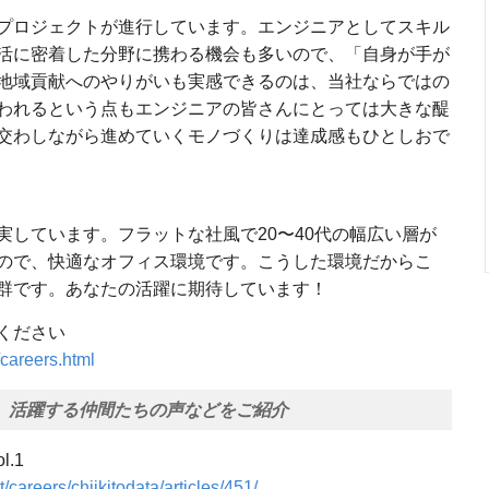
プロジェクトが進⾏しています。エンジニアとしてスキル
活に密着した分野に携わる機会も多いので、「⾃⾝が⼿が
地域貢献へのやりがいも実感できるのは、当社ならではの
われるという点もエンジニアの皆さんにとっては⼤きな醍
交わしながら進めていくモノづくりは達成感もひとしおで
実しています。フラットな社⾵で20〜40代の幅広い層が
なので、快適なオフィス環境です。こうした環境だからこ
群です。あなたの活躍に期待しています！
ください
/careers.html
働く魅力、活躍する仲間たちの声などをご紹介
.1
t/careers/chiikitodata/articles/451/