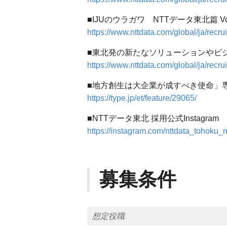
■IJUのウラガワ NTTデータ東北篇 Vol
https://www.nttdata.com/global/ja/recrui
■東北発の新たなソリューションやビ
https://www.nttdata.com/global/ja/recrui
■地方創生は大企業が成すべき使命」専
https://type.jp/et/feature/29065/
■NTTデータ東北 採用公式Instagram
https://instagram.com/nttdata_tohoku_re
募集条件
想定役職