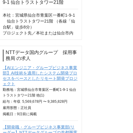
本社：宮城県仙台市⻘葉区⼀番町1-9-1 
 仙台トラストタワー21階 （各線「仙
台駅」徒歩8分）

プロジェクト先／本社または仙台市内
NTTデータ国内グループ 採用事
務局 の求人
【AIエンジニア・グループビジネス事業
部】AI技術を適用したシステム開発プロ
セスをベースとしたリモート開発プロジ
ェクト
勤務地：宮城県仙台市青葉区一番町1-9-1 仙台
トラストタワー21階 他(1)
給与：
年収
5,569,678円 〜 9,385,828円
雇用形態：正社員
掲載日：
9日
前に掲載
【開発職・グループビジネス事業部/リ
ーダー】NTTデータグループの首都圏案