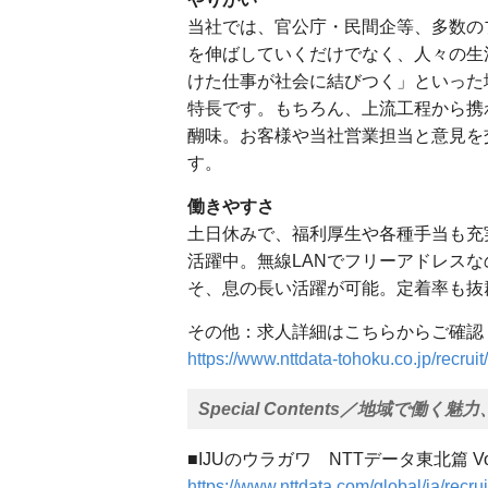
当社では、官公庁・⺠間企等、多数の
を伸ばしていくだけでなく、⼈々の⽣
けた仕事が社会に結びつく」といった
特⻑です。もちろん、上流⼯程から携
醐味。お客様や当社営業担当と意⾒を
す。
働きやすさ
⼟⽇休みで、福利厚⽣や各種⼿当も充
活躍中。無線LANでフリーアドレス
そ、息の⻑い活躍が可能。定着率も抜
その他：求人詳細はこちらからご確認
https://www.nttdata-tohoku.co.jp/recruit
Special Contents／地域で
■IJUのウラガワ NTTデータ東北篇 Vol
https://www.nttdata.com/global/ja/recrui