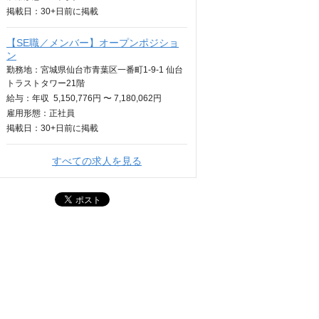
掲載日：
30+日
前に掲載
【SE職／メンバー】オープンポジショ
ン
勤務地：宮城県仙台市青葉区一番町1-9-1 仙台
トラストタワー21階
給与：
年収
5,150,776円 〜 7,180,062円
雇用形態：正社員
掲載日：
30+日
前に掲載
すべての求人を見る