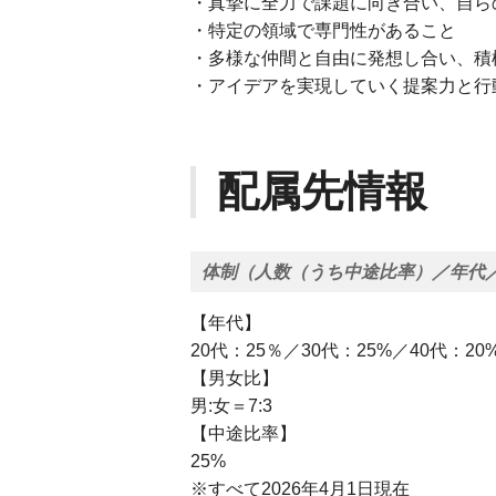
・真摯に全力で課題に向き合い、自ら
・特定の領域で専門性があること
・多様な仲間と自由に発想し合い、積
・アイデアを実現していく提案力と行
配属先情報
体制（人数（うち中途比率）／年代
【年代】
20代：25％／30代：25%／40代：20
【男女比】
男:女＝7:3
【中途比率】
25%
※すべて2026年4月1日現在