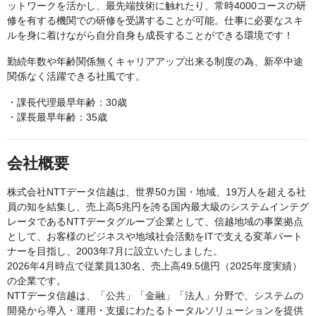
ットワークを活かし、最先端技術に触れたり、常時4000コースの研
修を有する機関での研修を受講することが可能。仕事に必要なスキ
ルを身に着けながら自分自身も成長することができる環境です！
勤続年数や年齢関係無くキャリアアップ出来る制度の為、新卒中途
関係なく活躍できる社風です。
・課長代理最早年齢：30歳
・課長最早年齢：35歳
会社概要
株式会社NTTデータ信越は、世界50カ国・地域、19万人を超える社
員の知を結集し、売上高5兆円を誇る国内最大級のシステムインテグ
レータであるNTTデータグループ企業として、信越地域の事業拠点
として、お客様のビジネスや地域社会活動をITで支える変革パート
ナーを目指し、2003年7月に設立いたしました。
2026年4月時点で従業員130名、売上高49.5億円（2025年度実績）
の企業です。
NTTデータ信越は、「公共」「金融」「法人」分野で、システムの
開発から​導入・運用・支援にわたるトータルソリューションを提供