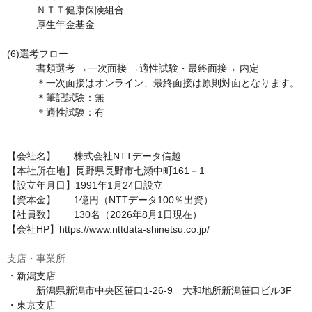
　　　ＮＴＴ健康保険組合

　　　厚生年金基金

(6)選考フロー	

　　　書類選考 →一次面接 →適性試験・最終面接→ 内定

　　　＊一次面接はオンライン、最終面接は原則対面となります。

　　　＊筆記試験：無

　　　＊適性試験：有

【会社名】	株式会社NTTデータ信越

【本社所在地】長野県長野市七瀬中町161－1　

【設立年月日】1991年1月24日設立

【資本金】	1億円（NTTデータ100％出資）

【社員数】	130名（2026年8月1日現在）

【会社HP】https://www.nttdata-shinetsu.co.jp/
支店・事業所
・新潟支店

　　　新潟県新潟市中央区笹口1-26-9　大和地所新潟笹口ビル3F 

・東京支店
