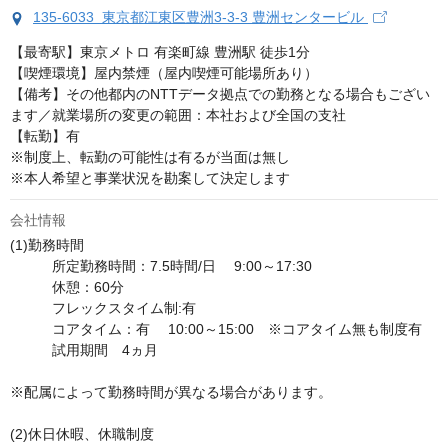
135-6033 東京都江東区豊洲3-3-3 豊洲センタービル
【最寄駅】東京メトロ 有楽町線 豊洲駅 徒歩1分

【喫煙環境】屋内禁煙（屋内喫煙可能場所あり）

【備考】その他都内のNTTデータ拠点での勤務となる場合もござい
ます／就業場所の変更の範囲：本社および全国の支社

【転勤】有

※制度上、転勤の可能性は有るが当面は無し

※本人希望と事業状況を勘案して決定します
会社情報
(1)勤務時間	

　　　所定勤務時間：7.5時間/日 　9:00～17:30

　　　休憩：60分

　　　フレックスタイム制:有

　　　コアタイム：有　 10:00～15:00　※コアタイム無も制度有

　　　試用期間　4ヵ月

※配属によって勤務時間が異なる場合があります。

(2)休日休暇、休職制度	
