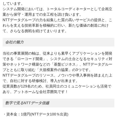
しています。​
システム開発においては、トータルコーディネーターとして企画立
案から​保守・運用までの全工程を請け負います。
NTTデータグループの力を結集した質の高いサービスの提供と、こ
れらを支える技術革新を積極的に行い、新たな価値の創造に向け
て、さらなる挑戦を続けてまいります。
会社の魅力
当社の事業展開の軸は、従来よりも素早くアプリケーションを開発
できる「ローコード開発」、システムの土台となるセキュリティ対
策やネットワーク構築などの「基盤ビジネス」、NTTデータグルー
プとともに取り組む「大規模案件の協業」の3つです。
NTTデータグループのリソース、ノウハウや導入事例を踏まえた上
で、自社に対する研修検討、導入が出来ます。
従業員数が129名のため、社員同士のコミュニケーションも活発で
あり、アットホームな会社雰囲気です！
数字で見るNTTデータ信越
・資本金：1億円(NTTデータ100％出資)