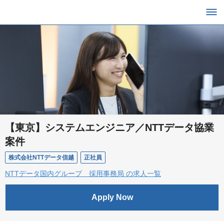
【東京】システムエンジニア／NTTデータ協業
案件
株式会社NTTデータ信越
正社員
NTTデータ国内グループ 採用事務局 の求人一覧
Apply Now