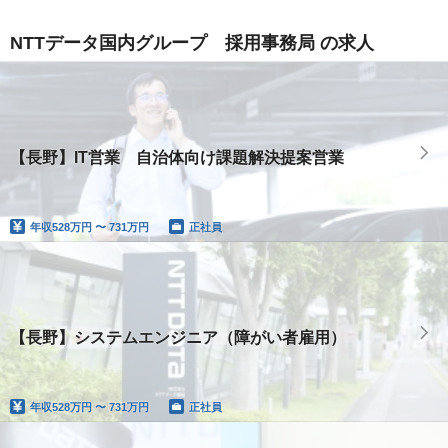
NTTデータ国内グループ 採用事務局 の求人
【長野】IT営業 自治体向け課題解決提案営業
年収
528万円 〜 731万円
正社員
【長野】システムエンジニア（障がい者雇用）
年収
528万円 〜 731万円
正社員