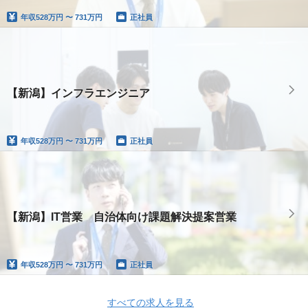
年収
528万円 〜 731万円
正社員
【新潟】インフラエンジニア
年収
528万円 〜 731万円
正社員
【新潟】IT営業 自治体向け課題解決提案営業
年収
528万円 〜 731万円
正社員
すべての求人を見る