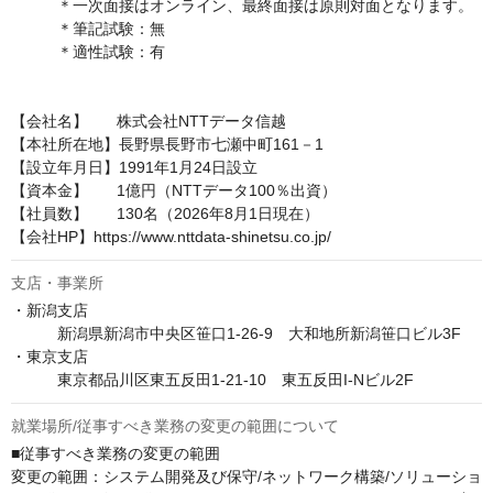
　　　＊一次面接はオンライン、最終面接は原則対面となります。

　　　＊筆記試験：無

　　　＊適性試験：有

【会社名】	株式会社NTTデータ信越

【本社所在地】長野県長野市七瀬中町161－1　

【設立年月日】1991年1月24日設立

【資本金】	1億円（NTTデータ100％出資）

【社員数】	130名（2026年8月1日現在）

【会社HP】https://www.nttdata-shinetsu.co.jp/
支店・事業所
・新潟支店

　　　新潟県新潟市中央区笹口1-26-9　大和地所新潟笹口ビル3F 

・東京支店

　　　東京都品川区東五反田1-21-10　東五反田I-Nビル2F
就業場所/従事すべき業務の変更の範囲について
■従事すべき業務の変更の範囲

変更の範囲：システム開発及び保守/ネットワーク構築/ソリューショ