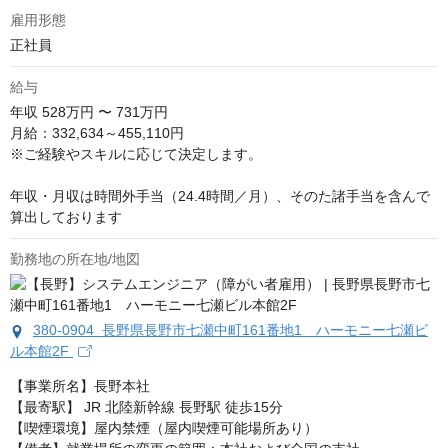
雇用形態
正社員
給与
年収
528万円 〜 731万円
月給：332,634～455,110円

※ご経験やスキルに応じて決定します。

年収・月収は時間外手当（24.4時間／月）、そのた諸手当を含んで
算出しております
勤務地の所在地/地図
380-0904 長野県長野市七瀬中町161番地1 ハーモニー七瀬ビ
ル本館2F
【事業所名】長野本社

【最寄駅】 JR 北陸新幹線 長野駅 徒歩15分

【喫煙環境】屋内禁煙（屋内喫煙可能場所あり）
