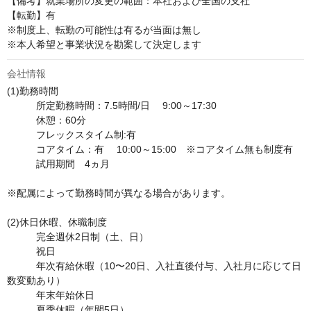
【備考】就業場所の変更の範囲：本社および全国の支社

【転勤】有

※制度上、転勤の可能性は有るが当面は無し

※本人希望と事業状況を勘案して決定します
会社情報
(1)勤務時間	

　　　所定勤務時間：7.5時間/日 　9:00～17:30

　　　休憩：60分

　　　フレックスタイム制:有

　　　コアタイム：有　 10:00～15:00　※コアタイム無も制度有

　　　試用期間　4ヵ月

※配属によって勤務時間が異なる場合があります。

(2)休日休暇、休職制度	

　　　完全週休2日制（土、日）

　　　祝日

　　　年次有給休暇（10〜20日、入社直後付与、入社月に応じて日
数変動あり）

　　　年末年始休日

　　　夏季休暇（年間5日）
