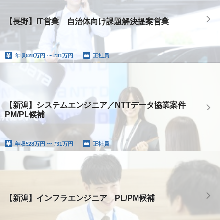
【長野】IT営業 自治体向け課題解決提案営業
年収
528万円 〜 731万円
正社員
【新潟】システムエンジニア／NTTデータ協業案件
PM/PL候補
年収
528万円 〜 731万円
正社員
【新潟】インフラエンジニア PL/PM候補