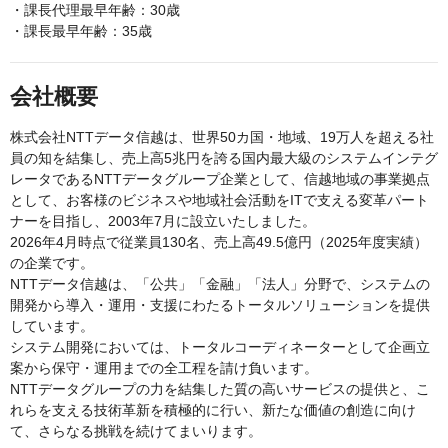
・課長代理最早年齢：30歳
・課長最早年齢：35歳
会社概要
株式会社NTTデータ信越は、世界50カ国・地域、19万人を超える社
員の知を結集し、売上高5兆円を誇る国内最大級のシステムインテグ
レータであるNTTデータグループ企業として、信越地域の事業拠点
として、お客様のビジネスや地域社会活動をITで支える変革パート
ナーを目指し、2003年7月に設立いたしました。
2026年4月時点で従業員130名、売上高49.5億円（2025年度実績）
の企業です。
NTTデータ信越は、「公共」「金融」「法人」分野で、システムの
開発から​導入・運用・支援にわたるトータルソリューションを提供
しています。​
システム開発においては、トータルコーディネーターとして企画立
案から​保守・運用までの全工程を請け負います。
NTTデータグループの力を結集した質の高いサービスの提供と、こ
れらを支える技術革新を積極的に行い、新たな価値の創造に向け
て、さらなる挑戦を続けてまいります。