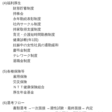
(4)福利厚生	

　　　財形貯蓄制度

　　　持株会

　　　永年勤続表彰制度

　　　社内サークル制度

　　　持家取得支援制度

　　　育児・介護短時間勤務制度

　　　健康診断(年1回)

　　　妊娠中の女性社員の通勤緩和

　　　慶弔金制度

　　　テレワーク制度

　　　退職金制度

(5)各種保険等	

　　　雇用保険

　　　労災保険

　　　ＮＴＴ健康保険組合

　　　厚生年金基金

(6)選考フロー	

　　　書類選考 →一次面接 →適性試験・最終面接→ 内定
