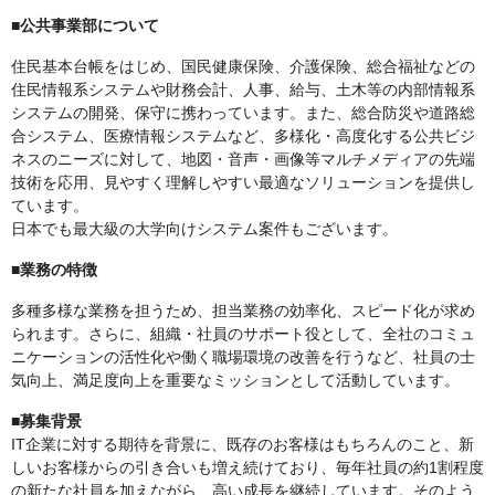
■公共事業部について
住民基本台帳をはじめ、国民健康保険、介護保険、総合福祉などの
住民情報系システムや財務会計、人事、給与、土木等の内部情報系
システムの開発、保守に携わっています。また、総合防災や道路総
合システム、医療情報システムなど、多様化・高度化する公共ビジ
ネスのニーズに対して、地図・音声・画像等マルチメディアの先端
技術を応用、見やすく理解しやすい最適なソリューションを提供し
ています。
日本でも最大級の大学向けシステム案件もございます。
■業務の特徴
多種多様な業務を担うため、担当業務の効率化、スピード化が求め
られます。さらに、組織・社員のサポート役として、全社のコミュ
ニケーションの活性化や働く職場環境の改善を行うなど、社員の士
気向上、満足度向上を重要なミッションとして活動しています。
■募集背景
IT企業に対する期待を背景に、既存のお客様はもちろんのこと、新
しいお客様からの引き合いも増え続けており、毎年社員の約1割程度
の新たな社員を加えながら、高い成長を継続しています。そのよう