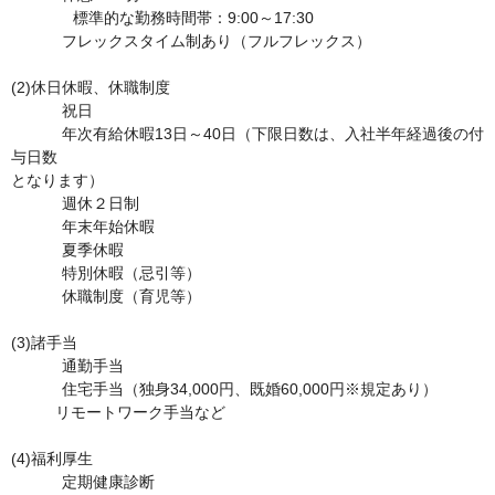
　　　　標準的な勤務時間帯：9:00～17:30

	　フレックスタイム制あり（フルフレックス） 　

(2)休日休暇、休職制度	

	　祝日

	　年次有給休暇13日～40日（下限日数は、入社半年経過後の付
与日数

となります）

	　週休２日制

	　年末年始休暇

	　夏季休暇

	　特別休暇（忌引等）

	　休職制度（育児等）

(3)諸手当	

	　通勤手当

	　住宅手当（独身34,000円、既婚60,000円※規定あり）

	  リモートワーク手当など

(4)福利厚生	

	　定期健康診断
