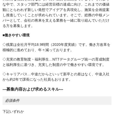
な中で、スタッフ部門には経営目標の達成に向け、これまでの価値
観にとらわれず新しい発想でアイデアを具現化し、施策を企画提案
し推進していくことが求められています。そこで、総務の中核メン
バーとして、会社の将来を支える業務を一緒に取り組んでいただけ
る方を募集します。
■働きやすい環境
◇残業は全社月平均18.9時間（2020年度実績）です。働き方改革を
積極的に進めており、年々減っております。
◇充実の教育制度・福利厚生…NTTデータグループ統一の育成制度
と福利厚生に基づき、充実した制度の中で働きやすい環境です。
◇キャリアパス…中途だからといって新卒との差はなく、中途入社
から約2年で課長になった社員もおります。
---募集内容および求めるスキル---
必須条件
下記いずれか