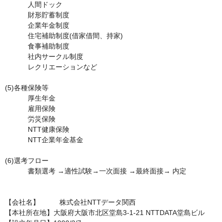
	　人間ドック

	　財形貯蓄制度

	　企業年金制度

	　住宅補助制度(借家借間、持家)

	　食事補助制度

	　社内サークル制度

	　レクリエーションなど

(5)各種保険等	

	　厚生年金

	　雇用保険

	　労災保険 

	　NTT健康保険

	　NTT企業年金基金

(6)選考フロー	

	　書類選考 →適性試験→一次面接 →最終面接→ 内定

【会社名】	　株式会社NTTデータ関西

【本社所在地】大阪府大阪市北区堂島3-1-21 NTTDATA堂島ビル
