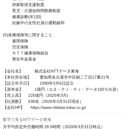
        持家取得支援制度

        育児・介護短時間勤務制度

        健康診断(年1回)

        妊娠中の女性社員の通勤緩和

(5)各種保険等に関すること

        雇用保険

        労災保険

        ＮＴＴ健康保険組合

        厚生年金基金

【会社名】	　株式会社NTTデータ東海

【本社所在地】	愛知県名古屋市中区錦二丁目17番21号

【設立年月日】	1990年3月6日設立

【資本金】	　1億円（エヌ・ティ・ティ・データ100％出資）

【売上高】　 225億円（2025年3月)

【社員数】　 638名（2026年3月31日現在）

【会社HP】	https://www.nttdata-tokai.co.jp/
数字で見るNTTデータ東海
月平均所定外労働時間 28.5時間（2026年3月31日時点）
