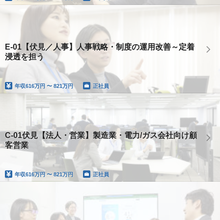
E-01【伏見／人事】人事戦略・制度の運用改善～定着
浸透を担う
年収
616万円 〜 821万円
正社員
C-01伏見【法人・営業】製造業・電力/ガス会社向け顧
客営業
年収
616万円 〜 821万円
正社員