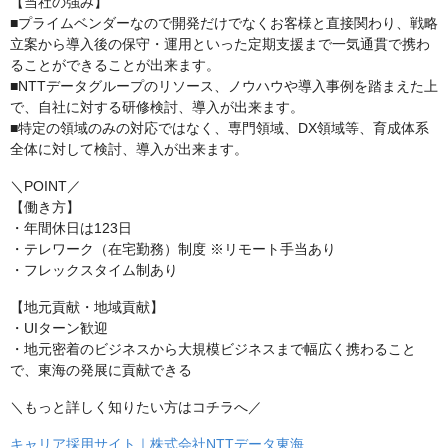
【当社の強み】
■プライムベンダーなので開発だけでなくお客様と直接関わり、戦略
立案から導入後の保守・運用といった定期支援まで一気通貫で携わ
ることができることが出来ます。
■NTTデータグループのリソース、ノウハウや導入事例を踏まえた上
で、自社に対する研修検討、導入が出来ます。
■特定の領域のみの対応ではなく、専門領域、DX領域等、育成体系
全体に対して検討、導入が出来ます。
＼POINT／
【働き方】
・年間休日は123日
・テレワーク（在宅勤務）制度 ※リモート手当あり
・フレックスタイム制あり
【地元貢献・地域貢献】
・UIターン歓迎
・地元密着のビジネスから大規模ビジネスまで幅広く携わること
で、東海の発展に貢献できる
＼もっと詳しく知りたい方はコチラへ／
キャリア採用サイト｜株式会社NTTデータ東海