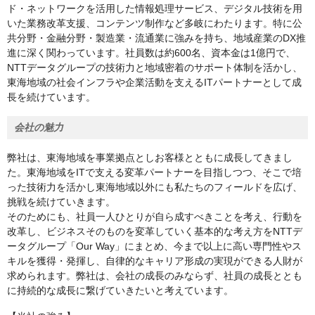
ド・ネットワークを活用した情報処理サービス、デジタル技術を用
いた業務改革支援、コンテンツ制作など多岐にわたります。特に公
共分野・金融分野・製造業・流通業に強みを持ち、地域産業のDX推
進に深く関わっています。社員数は約600名、資本金は1億円で、
NTTデータグループの技術力と地域密着のサポート体制を活かし、
東海地域の社会インフラや企業活動を支えるITパートナーとして成
長を続けています。
会社の魅力
弊社は、東海地域を事業拠点としお客様とともに成長してきまし
た。東海地域をITで支える変革パートナーを目指しつつ、そこで培
った技術力を活かし東海地域以外にも私たちのフィールドを広げ、
挑戦を続けていきます。
そのためにも、社員一人ひとりが自ら成すべきことを考え、行動を
改革し、ビジネスそのものを変革していく基本的な考え方をNTTデ
ータグループ「Our Way」にまとめ、今まで以上に高い専門性やス
キルを獲得・発揮し、自律的なキャリア形成の実現ができる人財が
求められます。弊社は、会社の成長のみならず、社員の成長ととも
に持続的な成長に繋げていきたいと考えています。