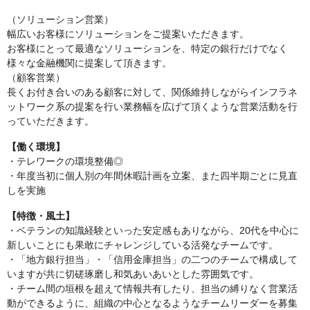
（ソリューション営業）
幅広いお客様にソリューションをご提案いただきます。
お客様にとって最適なソリューションを、特定の銀行だけでなく
様々な金融機関に提案して頂きます。
（顧客営業）
長くお付き合いのある顧客に対して、関係維持しながらインフラネ
ットワーク系の提案を行い業務幅を広げて頂くような営業活動を行
っていただきます。
【働く環境】
・テレワークの環境整備◎
・年度当初に個人別の年間休暇計画を立案、また四半期ごとに見直
しを実施
【特徴・風土】
・ベテランの知識経験といった安定感もありながら、20代を中心に
新しいことにも果敢にチャレンジしている活発なチームです。
・「地方銀行担当」・「信用金庫担当」の二つのチームで構成して
いますが共に切磋琢磨し和気あいあいとした雰囲気です。
・チーム間の垣根を超えて情報共有したり、担当の縛りなく営業活
動ができるように、組織の中心となるようなチームリーダーを募集