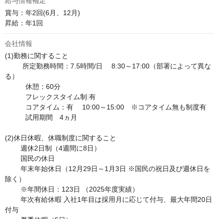
給与情報補足
賞与：年2回(6月、12月)

昇給：年1回
会社情報
(1)勤務に関すること	

	 所定勤務時間：7.5時間/日 　8:30～17:00（部署によって異な
る）

　　　休憩：60分

　　　フレックスタイム制:有

　　　コアタイム：有　 10:00～15:00　※コアタイム無も制度有

　　　試用期間　4ヵ月

(2)休日休暇、休職制度に関すること	

	週休2日制（4週間に8日）

        国民の休日

        年末年始休日（12月29日～1月3日 ※国民の祝日及び週休日を
除く）

        ※年間休日：123日 （2025年度実績）

        年次有給休暇 入社1年目は採用月に応じて付与、最大年間20日
付与
