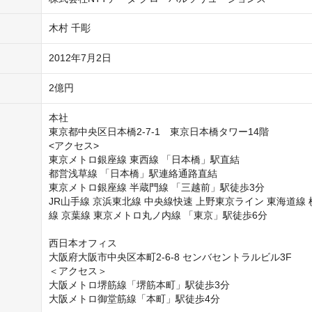
木村 千彫
2012年7月2日
2億円
本社

東京都中央区日本橋2-7-1　東京日本橋タワー14階

<アクセス>

東京メトロ銀座線 東西線 「日本橋」駅直結

都営浅草線 「日本橋」駅連絡通路直結

東京メトロ銀座線 半蔵門線 「三越前」駅徒歩3分

JR山手線 京浜東北線 中央線快速 上野東京ライン 東海道線
線 京葉線 東京メトロ丸ノ内線 「東京」駅徒歩6分

西日本オフィス

大阪府大阪市中央区本町2-6-8 センバセントラルビル3F

＜アクセス＞

大阪メトロ堺筋線「堺筋本町」駅徒歩3分
