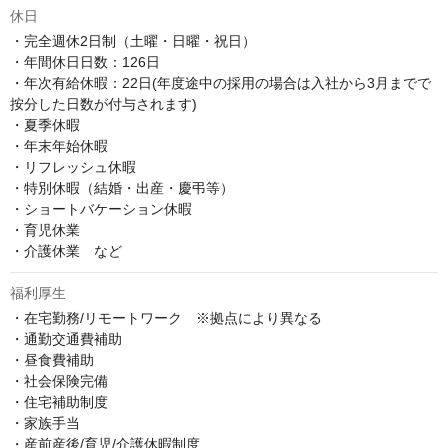
休日
・完全週休2日制（土曜・日曜・祝日）

・年間休日日数：126日

・年次有給休暇：22日(年度途中の採用の場合は入社から3月までで
按分した日数が付与されます)

・夏季休暇

・年末年始休暇

・リフレッシュ休暇

・特別休暇（結婚・出産・慶弔等）

・ショートバケーション休暇

・育児休業

・介護休業　など
福利厚生
・在宅勤務/リモートワーク　※拠点により異なる

・通勤交通費補助

・昼食費補助

・社会保険完備

・住宅補助制度

・家族手当

・産前産後/育児/介護休暇制度
