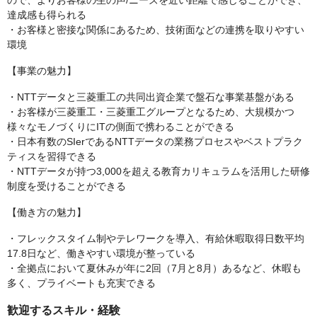
ので、よりお客様の生の声/ニーズを近い距離で感じることができ、
達成感も得られる
・お客様と密接な関係にあるため、技術面などの連携を取りやすい
環境
【事業の魅力】
・NTTデータと三菱重工の共同出資企業で盤石な事業基盤がある
・お客様が三菱重工・三菱重工グループとなるため、大規模かつ
様々なモノづくりにITの側面で携わることができる
・日本有数のSIerであるNTTデータの業務プロセスやベストプラク
ティスを習得できる
・NTTデータが持つ3,000を超える教育カリキュラムを活用した研修
制度を受けることができる
【働き方の魅力】
・フレックスタイム制やテレワークを導入、有給休暇取得日数平均
17.8日など、働きやすい環境が整っている
・全拠点において夏休みが年に2回（7月と8月）あるなど、休暇も
多く、プライベートも充実できる
歓迎するスキル・経験