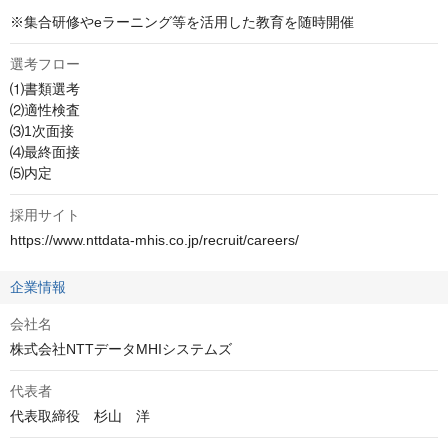
※集合研修やeラーニング等を活用した教育を随時開催
選考フロー
⑴書類選考 

⑵適性検査 

⑶1次面接 

⑷最終面接 

⑸内定
採用サイト
https://www.nttdata-mhis.co.jp/recruit/careers/
企業情報
会社名
株式会社NTTデータMHIシステムズ
代表者
代表取締役　杉山　洋