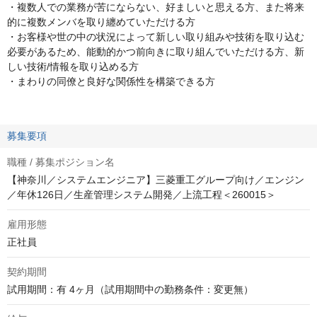
・複数人での業務が苦にならない、好ましいと思える方、また将来
的に複数メンバを取り纏めていただける方
・お客様や世の中の状況によって新しい取り組みや技術を取り込む
必要があるため、能動的かつ前向きに取り組んでいただける方、新
しい技術/情報を取り込める方
・まわりの同僚と良好な関係性を構築できる方
募集要項
職種 / 募集ポジション名
【神奈川／システムエンジニア】三菱重工グループ向け／エンジン
／年休126日／生産管理システム開発／上流工程＜260015＞
雇用形態
正社員
契約期間
試用期間：有 4ヶ月（試用期間中の勤務条件：変更無）