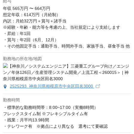
給与
年収
565万円 〜 664万円
想定年収：614万円（月給制）

内訳：月給32万円＋賞与＋諸手当

※経験・年齢・能力等を考慮の上、当社規定により支給します

・昇給：年1回

・賞与：年2回（6月、12月）

・その他固定手当：通勤手当、時間外手当、家族手当、昼食手当 他
勤務地の所在地/地図
2525293 神奈川県相模原市中央区田名3000
勤務時間
・標準的な勤務時間帯：8:00~17:00（実働8時間）

フレックスタイム制 ※フレキシブルタイム有

・残業：月平均13.9時間

・テレワーク有　※拠点により異なる　選考にて要確認