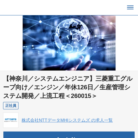
【神奈川／システムエンジニア】三菱重工グル
ープ向け／エンジン／年休126日／生産管理シ
ステム開発／上流工程＜260015＞
正社員
株式会社NTTデータMHIシステムズ の求人一覧