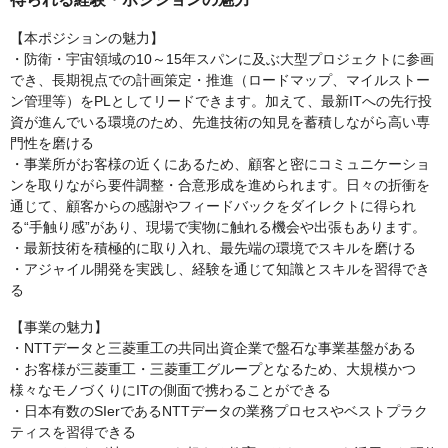
【本ポジションの魅力】
・防衛・宇宙領域の10～15年スパンに及ぶ大型プロジェクトに参画
でき、長期視点での計画策定・推進（ロードマップ、マイルストー
ン管理等）をPLとしてリードできます。加えて、最新ITへの先行投
資が進んでいる環境のため、先進技術の知見を蓄積しながら高い専
門性を磨ける
・事業所がお客様の近くにあるため、顧客と密にコミュニケーショ
ンを取りながら要件調整・合意形成を進められます。日々の折衝を
通じて、顧客からの感謝やフィードバックをダイレクトに得られ
る“手触り感”があり、現場で実物に触れる機会や出張もあります。
・最新技術を積極的に取り入れ、最先端の環境でスキルを磨ける
・アジャイル開発を実践し、経験を通じて知識とスキルを習得でき
る
【事業の魅力】
・NTTデータと三菱重工の共同出資企業で盤石な事業基盤がある
・お客様が三菱重工・三菱重工グループとなるため、大規模かつ
様々なモノづくりにITの側面で携わることができる
・日本有数のSIerであるNTTデータの業務プロセスやベストプラク
ティスを習得できる