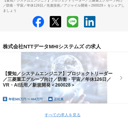
【愛知／システムエンジニア】プロジェクトリーダー／三菱重工グループ向け
／防衛・宇宙／年休126日／先進技術／アジャイル開発＜260029＞ をシェアし
ましょう
株式会社NTTデータMHIシステムズ の求人
【愛知／システムエンジニア】プロジェクトリーダー
／三菱重工グループ向け／防衛・宇宙／年休126日／
VR・AI活用／新規開発＜260028＞
年収
565万円 〜 664万円
正社員
すべての求人を見る