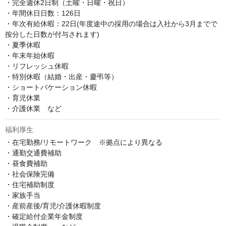
・完全週休2日制（土曜・日曜・祝日）

・年間休日日数：126日

・年次有給休暇：22日(年度途中の採用の場合は入社から3月までで
按分した日数が付与されます)

・夏季休暇

・年末年始休暇

・リフレッシュ休暇

・特別休暇（結婚・出産・慶弔等）

・ショートバケーション休暇

・育児休業

・介護休業　など
福利厚生
・在宅勤務/リモートワーク　※拠点により異なる

・通勤交通費補助

・昼食費補助

・社会保険完備

・住宅補助制度

・家族手当

・産前産後/育児/介護休暇制度

・確定給付企業年金制度
