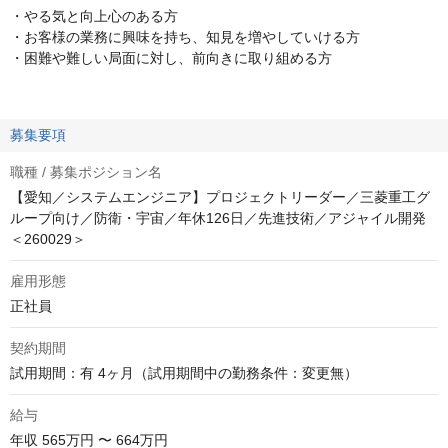
・やる気と向上心のある方
・お客様の業務に興味を持ち、知見を増やしていける方
・困難や難しい局面に対し、前向きに取り組める方
募集要項
職種 / 募集ポジション名
【愛知／システムエンジニア】プロジェクトリーダー／三菱重工グ
ループ向け／防衛・宇宙／年休126日／先進技術／アジャイル開発
＜260029＞
雇用形態
正社員
契約期間
試用期間：有 4ヶ月（試用期間中の勤務条件：変更無）
給与
年収
565万円 〜 664万円