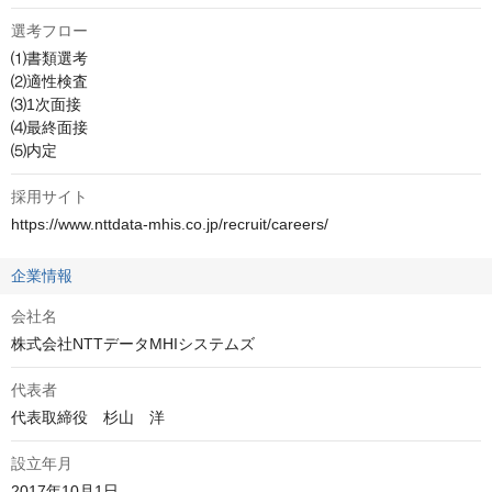
選考フロー
⑴書類選考 

⑵適性検査 

⑶1次面接 

⑷最終面接 

⑸内定
採用サイト
https://www.nttdata-mhis.co.jp/recruit/careers/
企業情報
会社名
株式会社NTTデータMHIシステムズ
代表者
代表取締役　杉山　洋
設立年月
2017年10月1日