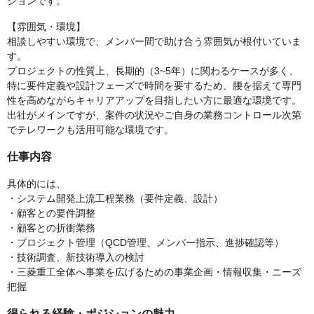
ションです。
【雰囲気・環境】
相談しやすい環境で、メンバー間で助け合う雰囲気が根付いていま
す。
プロジェクトの性質上、長期的（3~5年）に関わるケースが多く、
特に要件定義や設計フェーズで時間を要するため、腰を据えて専門
性を高めながらキャリアアップを目指したい方に最適な環境です。
出社がメインですが、案件の状況やご自身の業務コントロール次第
でテレワークも活用可能な環境です。
仕事内容
具体的には、
・システム開発上流工程業務（要件定義、設計）
・顧客との要件調整
・顧客との折衝業務
・プロジェクト管理（QCD管理、メンバー指示、進捗確認等）
・技術調査、新技術導入の検討
・三菱重工全体へ事業を広げるための事業企画・情報収集・ニーズ
把握
得られる経験・ポジションの魅力