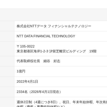
株式会社NTTデータ フィナンシャルテクノロジー
NTT DATA FINANCIAL TECHNOLOGY
〒105-0022

東京都港区海岸1-2-3 汐留芝離宮ビルディング　19階
代表取締役社長　細谷　好志 
1億円
2022年4月1日
2334名（2026年4月1日現在）
週休2日制（4週につき8日）、祝日、年末年始休暇、年次有
休暇（慶弔・夏季特別休暇など）