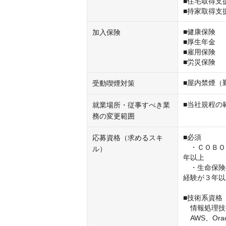
■住宅取得支援
■持家取得支
■健康保険

加入保険
■厚生年金

■雇用保険

■労災保険
■屋内禁煙（
受動喫煙対策
■当社規程の
就業場所・従事すべき業
務の変更範囲
■必須

応募資格（求めるスキ
　・ＣＯＢＯ
ル）
年以上

　・生命保険
経験が３年以
■技術系資格
　情報処理技
　AWS、Or