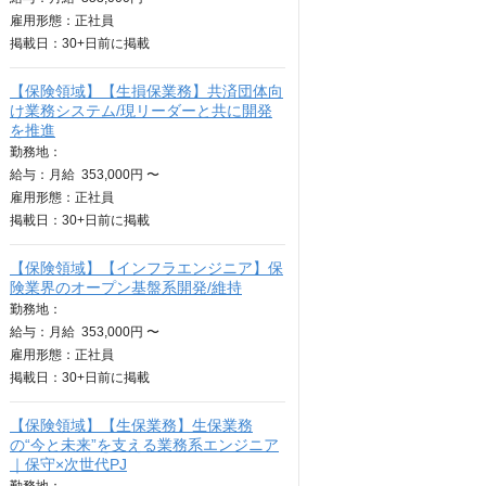
雇用形態：正社員
掲載日：
30+日
前に掲載
【保険領域】【生損保業務】共済団体向
け業務システム/現リーダーと共に開発
を推進
勤務地：
給与：
月給
353,000円 〜
雇用形態：正社員
掲載日：
30+日
前に掲載
【保険領域】【インフラエンジニア】保
険業界のオープン基盤系開発/維持
勤務地：
給与：
月給
353,000円 〜
雇用形態：正社員
掲載日：
30+日
前に掲載
【保険領域】【生保業務】生保業務
の“今と未来”を支える業務系エンジニア
｜保守×次世代PJ