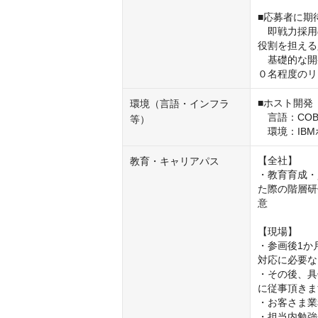
■応募者に期
　即戦力採用
役割を担える
　基礎的な開
０名程度のリ
■ホスト開発

環境（言語・インフラ
　言語：COBO
等）
　環境：IBM
【全社】

教育・キャリアパス
・教育育成・
た際の階層研
意

【現場】

・参画後1か
対応に必要な
・その後、具
に従事頂きま
・お客さま業
・担当内勉強