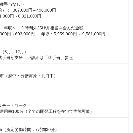
種手当なし＞

：  307,000円～498,000円

,000円～8,321,000円

・年収＞　※時間外25H/月相当を含んだ金額

00円～603,000円  　年収：5,959,000円～ 9,581,000円

（6月、12月）

諸手当が支給　※詳細は「諸手当」参照
市（府中・分倍河原・北府中）

リモートワーク

適用率100％（全ての開発工程を在宅で実施可能）
:15（所定労働時間：7時間30分）
