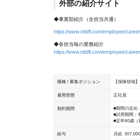
外部の紹介サイト
◆事業部紹介（全担当共通）
https://www.nttdft.com/employee/career
◆各担当毎の業務紹介
https://www.nttdft.com/employee/career
職種 / 募集ポジション
【保険領域】
雇用形態
正社員
■期間の定め：
契約期間
■試用期間：有
■定年60歳
給与
月給
307,0