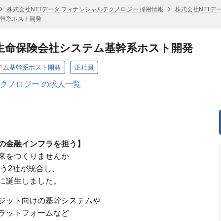
株式会社NTTデータ フィナンシャルテクノロジー 採用情報
株式会社NTTデ
幹系ホスト開発
生命保険会社システム基幹系ホスト開発
テム基幹系ホスト開発
正社員
テクノロジー の求人一覧
の金融インフラを担う】
来をつくりませんか
担う2社が統合し、
に誕生しました。
ジット向けの基幹システムや
ラットフォームなど