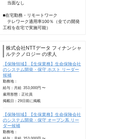
　当面なし

■在宅勤務・リモートワーク

　テレワーク適用率100％（全ての開発
工程を在宅で実施可能）
株式会社NTTデータ フィナンシャ
ルテクノロジー の求人
【保険領域】【生保業務】生命保険会社
のシステム開発・保守 ホスト リーダー
候補
勤務地：
給与：
月給
353,000円 〜
雇用形態：正社員
掲載日：
29日
前に掲載
【保険領域】【生保業務】生命保険会社
のシステム開発・保守 オープン系 リー
ダー候補
勤務地：
給与：
月給
353,000円 〜