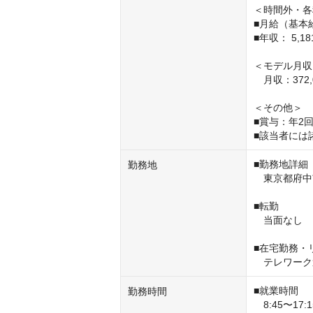
＜時間外・各
■月給（基本給）
■年収： 5,181
＜モデル月収
　月収：372,0
＜その他＞

■賞与：年2回
■該当者には
■勤務地詳細

勤務地
　東京都府中
■転勤

　当面なし

■在宅勤務・
　テレワーク
■就業時間

勤務時間
　8:45〜17