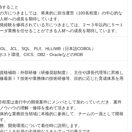
待すること

の方につきましては、将来的に担当運営（100名程度）の中心的な
人材への成長を期待しています。

発経験を修得されている方につきましては、２〜３年以内に５〜１
ーダ業務を任せることができる人材への成長を期待しています。
L、JCL、SQL、PL/I、HLL/WB（日本語COBOL）

ホスト環境、CICS、DB2・OracleなどのRDB
資格補助：外部研修（研修奨励制度）、主任や課長代理等に昇格し
修最新ＩＴ技術や業務棟の技術研修等、目的に応じた育成体系を用
月程度は進行中の開発案件にメンバとして加わっていただき、案件
ノウハウの理解・修得を進めて頂きます。

体的な業務担当領域に本格的に参画して、チームの一員として開発
す。

務、開発環境について着任時に説明します。

会による社員の主体的なスキルアップの風土です。
