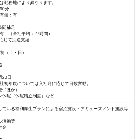
は勤務地により異なります。

0分

有無：有

時間補足

有　（全社平均：27時間）

間に応じて別途支給
制（土・日）





20日

社初年度については入社月に応じて日数変動。

慶弔ほか）

ン休暇（休暇積立制度）など
している福利厚生プランによる宿泊施設・アミューズメント施設等
ル活動等

金
