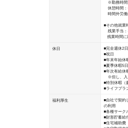
　※勤務時間
　休憩時間：6
　時間外労働
■その他就業
　残業手当：
   残業時
■完全週休2日
休日
■祝日

■年末年始休暇
■夏季休暇5日
■年次有給休暇
　※但し、入
■特別休暇（
■ライフプラ
■自社で契約
福利厚生
の利用

■各種サーク
■財形貯蓄給付
■住宅補助費
