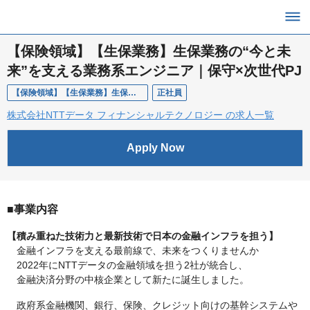
【保険領域】【生保業務】生保業務の“今と未
来”を支える業務系エンジニア｜保守×次世代PJ
【保険領域】【生保業務】生保業務の“今と未来”を支える業務系エンジニア｜保守×次世代PJ
正社員
株式会社NTTデータ フィナンシャルテクノロジー の求人一覧
Apply Now
■事業内容
【積み重ねた技術力と最新技術で日本の金融インフラを担う】
金融インフラを支える最前線で、未来をつくりませんか
2022年にNTTデータの金融領域を担う2社が統合し、
金融決済分野の中核企業として新たに誕生しました。
政府系金融機関、銀行、保険、クレジット向けの基幹システムや