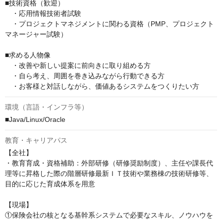
■技術資格（歓迎）

　・応用情報技術者試験

　・プロジェクトマネジメントに関わる資格（PMP、プロジェクト
マネージャー試験）

■求める人物像

　・改善や新しい提案に前向きに取り組める方

　・自ら考え、周囲を巻き込みながら行動できる方

　・お客様と対話しながら、価値あるシステムをつくりたい方
環境（言語・インフラ等）
■Java/Linux/Oracle
教育・キャリアパス
【全社】

・教育育成・資格補助：外部研修（研修奨励制度）、主任や課長代
理等に昇格した際の階層研修最新ＩＴ技術や業務棟の技術研修等、
目的に応じた育成体系を用意

【現場】

①保険会社の核となる基幹系システムで必要なスキル、ノウハウを