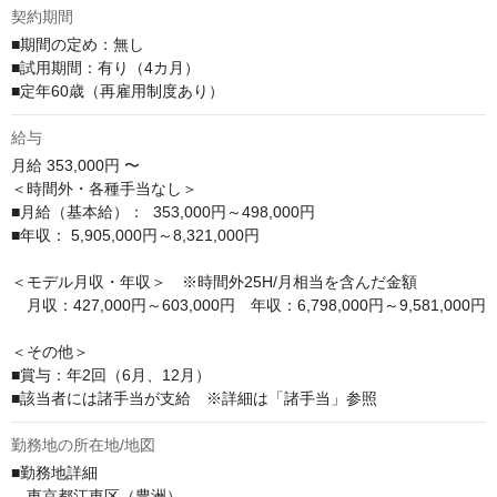
契約期間
■期間の定め：無し

■試用期間：有り（4カ月）

■定年60歳（再雇用制度あり）
給与
月給
353,000円 〜
＜時間外・各種手当なし＞

■月給（基本給）：  353,000円～498,000円

■年収： 5,905,000円～8,321,000円

＜モデル月収・年収＞　※時間外25H/月相当を含んだ金額

　月収：427,000円～603,000円　年収：6,798,000円～9,581,000円

＜その他＞

■賞与：年2回（6月、12月）

■該当者には諸手当が支給　※詳細は「諸手当」参照
勤務地の所在地/地図
■勤務地詳細

　東京都江東区（豊洲）
