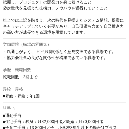
把握し、プロジェクトの開発力を身に着けること

②次世代を見据えた技術力、ノウハウを獲得していくこと

担当では上記を踏まえ、次の時代を見据えたシステム構想、提案に
キャッチアップしていく必要があり、自己研鑽も含めて自己推進力
の高い方が成長できる環境を用意しています。
労働環境（職場の雰囲気）
・風通しがよく、上下役職関係なく意見交換できる職場です。

・協力会社含め良好な関係性が構築できている職場です。
学歴・転職回数
転職回数：2回まで
昇給・昇格
■昇給・昇格：年1回
諸手当
■通勤手当

■住宅手当：独身：月32,000円迄／既婚：月70,000円迄

■子育て手当：13,800円／子　小学校3年生以下の場合はプラス