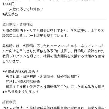
1,000円　

　※人数に応じて加算あり

■残業手当
教育制度・資格補助
社員の自律的キャリア形成を目指しており、学習環境や、上司や相
談窓口によるサポート環境を整えています。

昇格時には、各階層に応じたヒューマンスキルやマネジメントスキ
ルの向上を目的とした研修を体系的に提供し、目的別に設計された
教育プログラムを通じて、社員の能力開発を支援する仕組みを整備
しています。

■研修受講奨励制度あり

　教育育成・資格補助・外部研修（研修奨励制度）

　昇格した際の階層研修

　最新ＩＴ技術や業務等の技術研修等目的に応じた育成体系を用意

■自己啓発支援制度あり
評価制度
個々人が達成した業績や成果等は半期単位に評価され、結果を賞与/