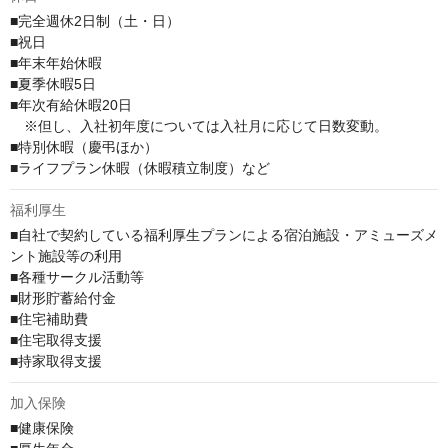
■完全週休2日制（土・日）

■祝日

■年末年始休暇

■夏季休暇5日

■年次有給休暇20日

　※但し、入社初年度については入社月に応じて日数変動。

■特別休暇（慶弔ほか）

■ライフプラン休暇（休暇積立制度）など
福利厚生
■自社で契約している福利厚生プランによる宿泊施設・アミューズメ
ント施設等の利用

■各種サークル活動等

■財形貯蓄給付金

■住宅補助費

■住宅取得支援

■持家取得支援
加入保険
■健康保険
