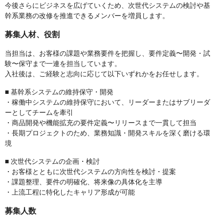
今後さらにビジネスを広げていくため、次世代システムの検討や基
幹系業務の改修を推進できるメンバーを増員します。
募集人材、役割
当担当は、お客様の課題や業務要件を把握し、要件定義〜開発・試
験〜保守まで一連を担当しています。
入社後は、ご経験と志向に応じて以下いずれかをお任せします。
■ 基幹系システムの維持保守・開発
・稼働中システムの維持保守において、リーダーまたはサブリーダ
ーとしてチームを牽引
・商品開発や機能拡充の要件定義〜リリースまで一貫して担当
・長期プロジェクトのため、業務知識・開発スキルを深く磨ける環
境
■ 次世代システムの企画・検討
・お客様とともに次世代システムの方向性を検討・提案
・課題整理、要件の明確化、将来像の具体化を主導
・上流工程に特化したキャリア形成が可能
募集人数