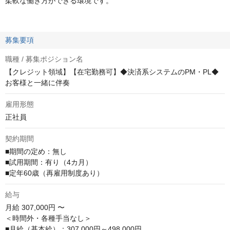
柔軟な働き方ができる環境です。
募集要項
職種 / 募集ポジション名
【クレジット領域】【在宅勤務可】◆決済系システムのPM・PL◆
お客様と一緒に伴奏
雇用形態
正社員
契約期間
■期間の定め：無し

■試用期間：有り（4カ月）

■定年60歳（再雇用制度あり）
給与
月給
307,000円 〜
＜時間外・各種手当なし＞

■月給（基本給）：307,000円～498,000円
