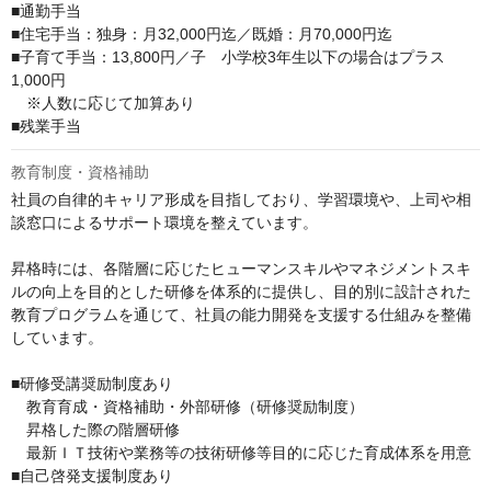
■通勤手当

■住宅手当：独身：月32,000円迄／既婚：月70,000円迄

■子育て手当：13,800円／子　小学校3年生以下の場合はプラス
1,000円　

　※人数に応じて加算あり

■残業手当
教育制度・資格補助
社員の自律的キャリア形成を目指しており、学習環境や、上司や相
談窓口によるサポート環境を整えています。

昇格時には、各階層に応じたヒューマンスキルやマネジメントスキ
ルの向上を目的とした研修を体系的に提供し、目的別に設計された
教育プログラムを通じて、社員の能力開発を支援する仕組みを整備
しています。

■研修受講奨励制度あり

　教育育成・資格補助・外部研修（研修奨励制度）

　昇格した際の階層研修

　最新ＩＴ技術や業務等の技術研修等目的に応じた育成体系を用意

■自己啓発支援制度あり