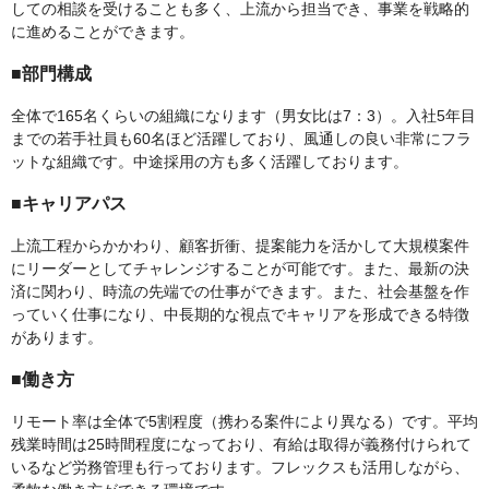
しての相談を受けることも多く、上流から担当でき、事業を戦略的
に進めることができます。
■部門構成
全体で165名くらいの組織になります（男女比は7：3）。入社5年目
までの若手社員も60名ほど活躍しており、風通しの良い非常にフラ
ットな組織です。中途採用の方も多く活躍しております。
■キャリアパス
上流工程からかかわり、顧客折衝、提案能力を活かして大規模案件
にリーダーとしてチャレンジすることが可能です。また、最新の決
済に関わり、時流の先端での仕事ができます。また、社会基盤を作
っていく仕事になり、中長期的な視点でキャリアを形成できる特徴
があります。
■働き方
リモート率は全体で5割程度（携わる案件により異なる）です。平均
残業時間は25時間程度になっており、有給は取得が義務付けられて
いるなど労務管理も行っております。フレックスも活用しながら、