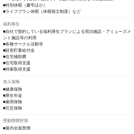
■特別休暇（慶弔ほか）

■ライフプラン休暇（休暇積立制度）など
福利厚生
■自社で契約している福利厚生プランによる宿泊施設・アミューズメ
ント施設等の利用

■各種サークル活動等

■財形貯蓄給付金

■住宅補助費

■住宅取得支援

■持家取得支援
加入保険
■健康保険

■厚生年金

■雇用保険

■労災保険
受動喫煙対策
■屋内全面禁煙