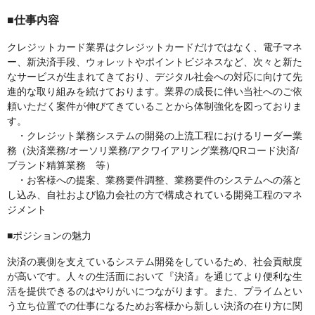
■仕事内容
クレジットカード業界はクレジットカードだけではなく、電子マネ
ー、新決済手段、ウォレットやポイントビジネスなど、次々と新た
なサービスが生まれてきており、デジタル社会への対応に向けて先
進的な取り組みを続けております。業界の成長に伴い当社へのご依
頼いただく案件が伸びてきていることから体制強化を図っておりま
す。
・クレジット業務システムの開発の上流工程におけるリーダー業
務（決済業務/オーソリ業務/アクワイアリング業務/QRコード決済/
ブランド精算業務 等）
・お客様への提案、業務要件調整、業務要件のシステムへの落と
し込み、自社および協力会社の方で構成されている開発工程のマネ
ジメント
■ポジションの魅力
決済の裏側を支えているシステム開発をしているため、社会貢献度
が高いです。人々の生活面において『決済』を通じてより便利な生
活を提供できるのはやりがいにつながります。また、プライムとい
う立ち位置での仕事になるためお客様から新しい決済の在り方に関