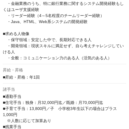
　・金融業務のうち、特に銀行業務に関するシステム開発経験もし
くはユーザ支援経験

　・リーダー経験（4～5名程度のチームリーダー経験）

　・Java、HTML、Web系システムの開発経験

■求める人物像

　・保守領域：安定した中で、長期対応できる人

　・開発領域：現状スキルに満足せず、自ら考えチャレンジしてい
ける人

　・全般：コミュニケーション力のある人（活気のある人）
昇給・昇格
■昇給・昇格：年1回
諸手当
■通勤手当

■住宅手当：独身：月32,000円迄／既婚：月70,000円迄

■子育て手当：13,800円／子　小学校3年生以下の場合はプラス
1,000円　

　※人数に応じて加算あり

■残業手当