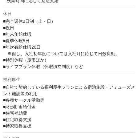
   残業時間に応じて別途支給
休日
■完全週休2日制（土・日）

■祝日

■年末年始休暇

■夏季休暇5日

■年次有給休暇20日

　※但し、入社初年度については入社月に応じて日数変動。

■特別休暇（慶弔ほか）

■ライフプラン休暇（休暇積立制度）など
福利厚生
■自社で契約している福利厚生プランによる宿泊施設・アミューズメ
ント施設等の利用

■各種サークル活動等

■財形貯蓄給付金

■住宅補助費

■住宅取得支援

■持家取得支援