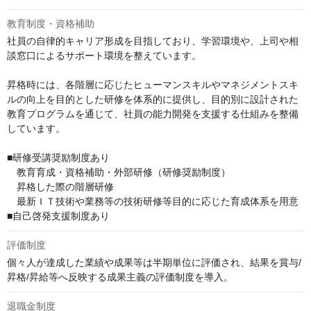
教育制度・資格補助
社員の自律的キャリア形成を目指しており、学習環境や、上司や相
談窓口によるサポート環境を整えています。

昇格時には、各階層に応じたヒューマンスキルやマネジメントスキ
ルの向上を目的とした研修を体系的に提供し、目的別に設計された
教育プログラムを通じて、社員の能力開発を支援する仕組みを整備
しています。

■研修受講奨励制度あり

　教育育成・資格補助・外部研修（研修奨励制度）

　昇格した際の階層研修

　最新ＩＴ技術や業務等の技術研修等目的に応じた育成体系を用意

■自己啓発支援制度あり
評価制度
個々人が達成した業績や成果等は半期単位に評価され、結果を賞与/
昇格/昇給等へ反映する成果主義の評価制度を導入。
退職金制度