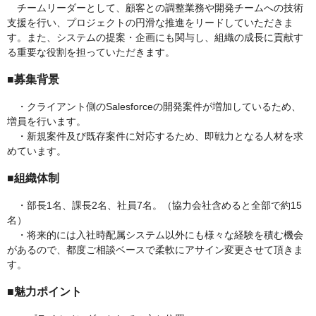
チームリーダーとして、顧客との調整業務や開発チームへの技術
支援を行い、プロジェクトの円滑な推進をリードしていただきま
す。また、システムの提案・企画にも関与し、組織の成長に貢献す
る重要な役割を担っていただきます。
■募集背景
・クライアント側のSalesforceの開発案件が増加しているため、
増員を行います。
・新規案件及び既存案件に対応するため、即戦力となる人材を求
めています。
■組織体制
・部長1名、課長2名、社員7名。（協力会社含めると全部で約15
名）
・将来的には入社時配属システム以外にも様々な経験を積む機会
があるので、都度ご相談ベースで柔軟にアサイン変更させて頂きま
す。
■魅力ポイント