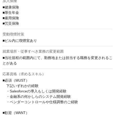
加入保険
■健康保険

■厚生年金

■雇用保険

■労災保険
受動喫煙対策
■ビル内に喫煙室あり
就業場所・従事すべき業務の変更範囲
■当社規程の範囲内にて、勤務地または担当する職務を変更されるこ
とがある
応募資格（求めるスキル）
■必須（MUST）

　下記いずれかの経験

　・Salesforceの導入もしくは開発経験

　・金融系の何かしらのシステム開発経験

　・ベンダーコントロールや仕様調整のご経験

■歓迎（WANT）
