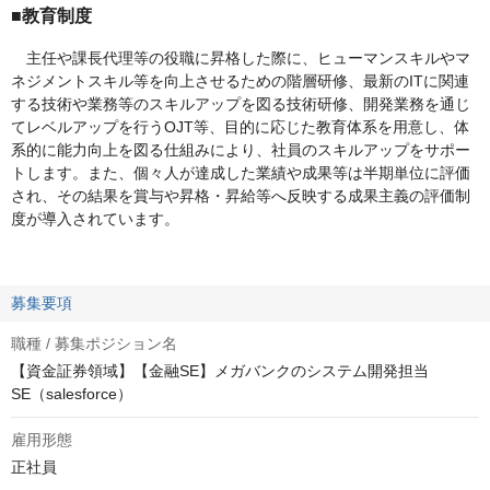
■教育制度
主任や課長代理等の役職に昇格した際に、ヒューマンスキルやマ
ネジメントスキル等を向上させるための階層研修、最新のITに関連
する技術や業務等のスキルアップを図る技術研修、開発業務を通じ
てレベルアップを行うOJT等、目的に応じた教育体系を用意し、体
系的に能力向上を図る仕組みにより、社員のスキルアップをサポー
トします。また、個々人が達成した業績や成果等は半期単位に評価
され、その結果を賞与や昇格・昇給等へ反映する成果主義の評価制
度が導入されています。
募集要項
職種 / 募集ポジション名
【資金証券領域】【金融SE】メガバンクのシステム開発担当
SE（salesforce）
雇用形態
正社員