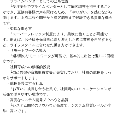
・プライムベンダーとしての立ち位置
└受注案件でプライムベンダーとして顧客調整を担当すること
ができ、直接お客様の声を聞けるため、「やりがい」を感じながら
働けます。上流工程や開発から顧客調整まで経験できる貴重な機会
です。
・柔軟な働き方
└スーパーフレックス制度により、柔軟に働くことが可能で
す。例えば、お子様を保育園に送り迎えした後に業務を再開するな
ど、ライフスタイルに合わせた働き方ができます。
・リモートワークの導入
└週3回のリモートワークが可能で、基本的に出社は週1～2回程
度です。
・社員育成への積極的投資
└自己啓発や資格取得支援が充実しており、社員の成長をしっ
かりサポートします。
・成長を共にする社風
└お互いに成長し合う社風で、社員間のコミュニケーションが
活発で働きやすい環境です。
・高度なシステム開発ノウハウと品質
└システム開発のノウハウが高度で、システム品質レベルが非
常に高いです。