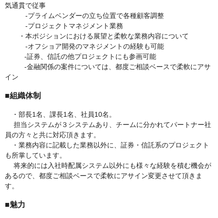
気通貫で従事
-プライムベンダーの立ち位置で各種顧客調整
-プロジェクトマネジメント業務
・本ポジションにおける展望と柔軟な業務内容について
-オフショア開発のマネジメントの経験も可能
-証券、信託の他プロジェクトにも参画可能
-金融関係の案件については、都度ご相談ベースで柔軟にアサ
イン
■組織体制
・部長1名、課長1名、社員10名。
担当システムが３システムあり、チームに分かれてパートナー社
員の方々と共に対応頂きます。
・業務内容に記載した業務以外に、証券・信託系のプロジェクト
も所掌しています。
将来的には入社時配属システム以外にも様々な経験を積む機会が
あるので、都度ご相談ベースで柔軟にアサイン変更させて頂きま
す。
■魅力