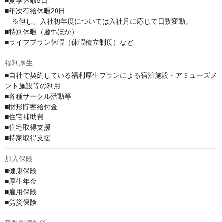
■夏季休暇5日

■年次有給休暇20日

　※但し、入社初年度については入社月に応じて日数変動。

■特別休暇（慶弔ほか）

■ライフプラン休暇（休暇積立制度）など
福利厚生
■自社で契約している福利厚生プランによる宿泊施設・アミューズメ
ント施設等の利用

■各種サークル活動等

■財形貯蓄給付金

■住宅補助費

■住宅取得支援

■持家取得支援
加入保険
■健康保険

■厚生年金

■雇用保険

■労災保険