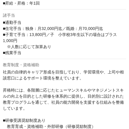
■昇給・昇格：年1回
諸手当
■通勤手当

■住宅手当：独身：月32,000円迄／既婚：月70,000円迄

■子育て手当：13,800円／子　小学校3年生以下の場合はプラス
1,000円　

　※人数に応じて加算あり

■残業手当
教育制度・資格補助
社員の自律的キャリア形成を目指しており、学習環境や、上司や相
談窓口によるサポート環境を整えています。

昇格時には、各階層に応じたヒューマンスキルやマネジメントスキ
ルの向上を目的とした研修を体系的に提供し、目的別に設計された
教育プログラムを通じて、社員の能力開発を支援する仕組みを整備
しています。

■研修受講奨励制度あり

　教育育成・資格補助・外部研修（研修奨励制度）
