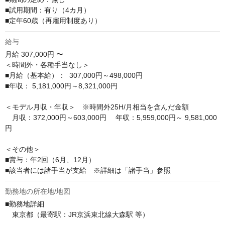
■試用期間：有り（4カ月）

■定年60歳（再雇用制度あり）
給与
月給
307,000円 〜
＜時間外・各種手当なし＞

■月給（基本給）：  307,000円～498,000円

■年収： 5,181,000円～8,321,000円

＜モデル月収・年収＞　※時間外25H/月相当を含んだ金額

　月収：372,000円～603,000円 　年収：5,959,000円～ 9,581,000
円

＜その他＞

■賞与：年2回（6月、12月）

■該当者には諸手当が支給　※詳細は「諸手当」参照
勤務地の所在地/地図
■勤務地詳細

　東京都（最寄駅：JR京浜東北線大森駅 等）　
