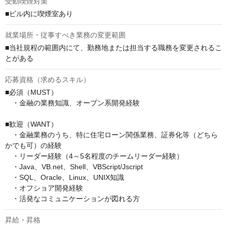
受動喫煙対策
■ビル内に喫煙室あり
就業場所・従事すべき業務の変更範囲
■当社規程の範囲内にて、勤務地または担当する職務を変更されるこ
とがある
応募資格（求めるスキル）
■必須（MUST）

　・金融の業務知識、オープン系開発経験

■歓迎（WANT）　

　・金融業務のうち、特に住宅ローン関係業務、証券化等（どちら
かでも可）の経験

　・リーダー経験（4～5名程度のチームリーダー経験）

　・Java、VB.net、Shell、VBScript/Jscript

　・SQL、Oracle、Linux、UNIX知識

　・オフショア開発経験

　・活発なコミュニケーションが図れる方
昇給・昇格