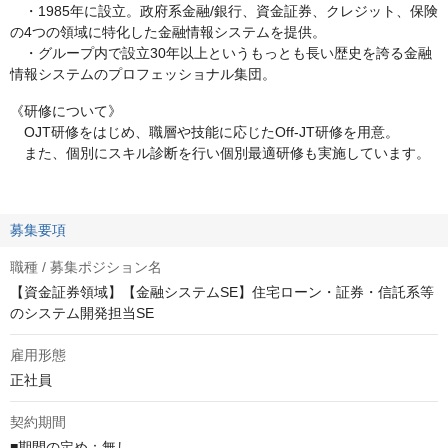
・1985年に設立。政府系金融/銀行、資金証券、クレジット、保険
の4つの領域に特化した金融情報システムを提供。
・グループ内で設立30年以上というもっとも長い歴史を誇る金融
情報システムのプロフェッショナル集団。
《研修について》
OJT研修をはじめ、職層や技能に応じたOff-JT研修を用意。
また、個別にスキル診断を行い個別最適研修も実施しています。
募集要項
職種 / 募集ポジション名
【資金証券領域】【金融システムSE】住宅ローン・証券・信託系等
のシステム開発担当SE
雇用形態
正社員
契約期間
■期間の定め：無し
