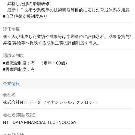
　昇格した際の階層研修

　最新ＩＴ技術や業務等の技術研修等目的に応じた育成体系を用意

■自己啓発支援制度あり
評価制度
個々人が達成した業績や成果等は半期単位に評価され、結果を賞与/
昇格/昇給等へ反映する成果主義の評価制度を導入。
退職金制度
■退職金制度：有　（定年：60歳）

■再雇用制度：有
企業情報
会社名
株式会社NTTデータ フィナンシャルテクノロジー
会社名(英語表記)
NTT DATA FINANCIAL TECHNOLOGY