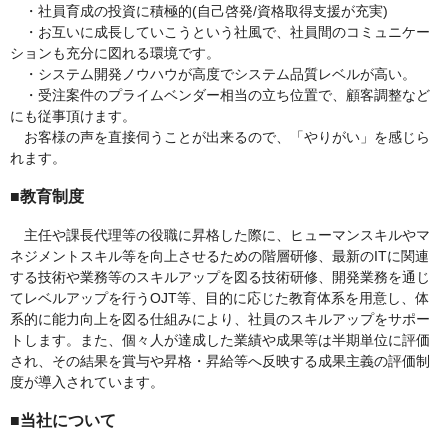
・社員育成の投資に積極的(自己啓発/資格取得支援が充実)
・お互いに成長していこうという社風で、社員間のコミュニケー
ションも充分に図れる環境です。
・システム開発ノウハウが高度でシステム品質レベルが高い。
・受注案件のプライムベンダー相当の立ち位置で、顧客調整など
にも従事頂けます。
お客様の声を直接伺うことが出来るので、「やりがい」を感じら
れます。
■教育制度
主任や課長代理等の役職に昇格した際に、ヒューマンスキルやマ
ネジメントスキル等を向上させるための階層研修、最新のITに関連
する技術や業務等のスキルアップを図る技術研修、開発業務を通じ
てレベルアップを行うOJT等、目的に応じた教育体系を用意し、体
系的に能力向上を図る仕組みにより、社員のスキルアップをサポー
トします。また、個々人が達成した業績や成果等は半期単位に評価
され、その結果を賞与や昇格・昇給等へ反映する成果主義の評価制
度が導入されています。
■当社について