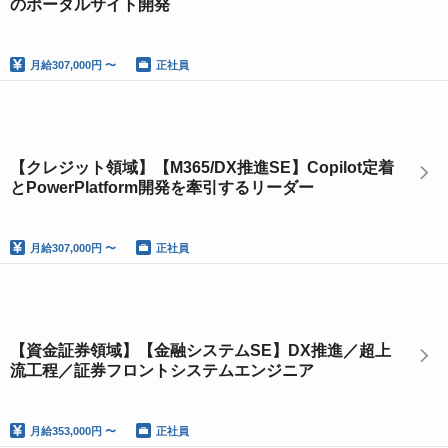
のポータルサイト開発
月給
307,000円 〜
正社員
【クレジット領域】【M365/DX推進SE】Copilot定着
とPowerPlatform開発を牽引するリーダー
月給
307,000円 〜
正社員
【資金証券領域】【金融システムSE】DX推進／超上
流工程／証券フロントシステムエンジニア
月給
353,000円 〜
正社員