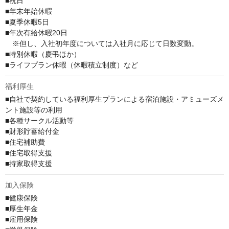
■祝日

■年末年始休暇

■夏季休暇5日

■年次有給休暇20日

　※但し、入社初年度については入社月に応じて日数変動。

■特別休暇（慶弔ほか）

■ライフプラン休暇（休暇積立制度）など
福利厚生
■自社で契約している福利厚生プランによる宿泊施設・アミューズメ
ント施設等の利用

■各種サークル活動等

■財形貯蓄給付金

■住宅補助費

■住宅取得支援

■持家取得支援
加入保険
■健康保険

■厚生年金

■雇用保険
