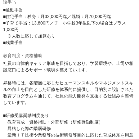
諸手当
■通勤手当

■住宅手当：独身：月32,000円迄／既婚：月70,000円迄

■子育て手当：13,800円／子　小学校3年生以下の場合はプラス
1,000円　

　※人数に応じて加算あり

■残業手当
教育制度・資格補助
社員の自律的キャリア形成を目指しており、学習環境や、上司や相
談窓口によるサポート環境を整えています。

昇格時には、各階層に応じたヒューマンスキルやマネジメントスキ
ルの向上を目的とした研修を体系的に提供し、目的別に設計された
教育プログラムを通じて、社員の能力開発を支援する仕組みを整備
しています。

■研修受講奨励制度あり

　教育育成・資格補助・外部研修（研修奨励制度）

　昇格した際の階層研修

　最新ＩＴ技術や業務等の技術研修等目的に応じた育成体系を用意
