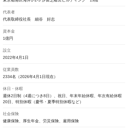
東京都港区海岸1-2-3 汐留芝離宮ビルディング　19階
代表者
代表取締役社長　細谷　好志 
資本金
1億円
設立
2022年4月1日
従業員数
2334名（2026年4月1日現在）
休日・休暇
週休2日制（4週につき8日）、祝日、年末年始休暇、年次有給休暇
20日、特別休暇（慶弔・夏季特別休暇など）
社会保険
健康保険、厚生年金、労災保険、雇用保険