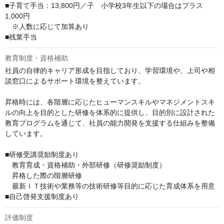
■子育て手当：13,800円／子　小学校3年生以下の場合はプラス
1,000円　

　※人数に応じて加算あり

■残業手当
教育制度・資格補助
社員の自律的キャリア形成を目指しており、学習環境や、上司や相
談窓口によるサポート環境を整えています。

昇格時には、各階層に応じたヒューマンスキルやマネジメントスキ
ルの向上を目的とした研修を体系的に提供し、目的別に設計された
教育プログラムを通じて、社員の能力開発を支援する仕組みを整備
しています。

■研修受講奨励制度あり

　教育育成・資格補助・外部研修（研修奨励制度）

　昇格した際の階層研修

　最新ＩＴ技術や業務等の技術研修等目的に応じた育成体系を用意

■自己啓発支援制度あり
評価制度