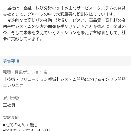
当社は、金融・決済分野のさまざまなサービス・システムの開発
会社として、グループの中で大変重要な役割を担っています。
先進的かつ高信頼の金融・決済サービスと、高品質・高信頼の金
融基幹システムの双方の開発を手がけていることを強みに、金融の
今、そして未来を支えていくミッションを果たす主導者として、社
会に貢献しています。
募集要項
職種 / 募集ポジション名
【技術・ソリューション領域】システム開発におけるインフラ開発
エンジニア
雇用形態
正社員
契約期間
■期間の定め：無し

■試用期間：有り（4カ月）
