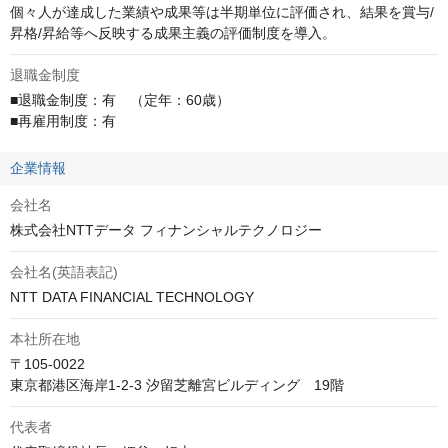
個々人が達成した業績や成果等は半期単位に評価され、結果を賞与/
昇格/昇給等へ反映する成果主義の評価制度を導入。
退職金制度
■退職金制度：有　（定年：60歳）

■再雇用制度：有
企業情報
会社名
株式会社NTTデータ フィナンシャルテクノロジー
会社名(英語表記)
NTT DATA FINANCIAL TECHNOLOGY
本社所在地
〒105-0022

東京都港区海岸1-2-3 汐留芝離宮ビルディング　19階
代表者