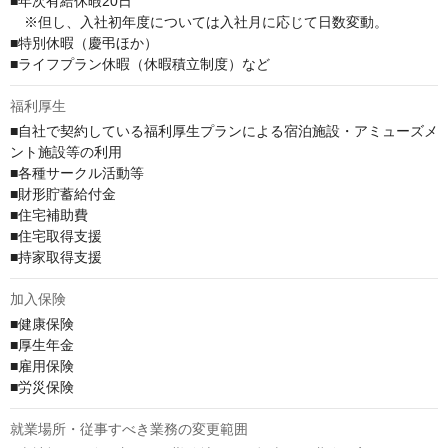
■年次有給休暇20日

　※但し、入社初年度については入社月に応じて日数変動。

■特別休暇（慶弔ほか）

■ライフプラン休暇（休暇積立制度）など
福利厚生
■自社で契約している福利厚生プランによる宿泊施設・アミューズメ
ント施設等の利用

■各種サークル活動等

■財形貯蓄給付金

■住宅補助費

■住宅取得支援

■持家取得支援
加入保険
■健康保険

■厚生年金

■雇用保険

■労災保険
就業場所・従事すべき業務の変更範囲