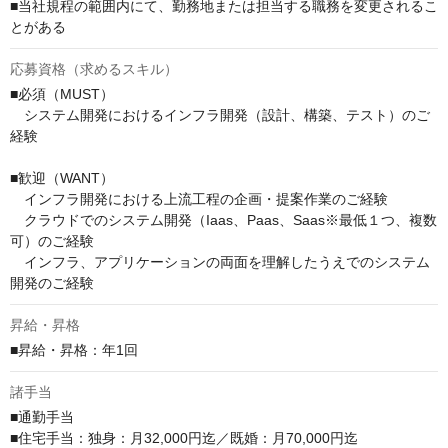
■当社規程の範囲内にて、勤務地または担当する職務を変更されるこ
とがある
応募資格（求めるスキル）
■必須（MUST）

　システム開発におけるインフラ開発（設計、構築、テスト）のご
経験

■歓迎（WANT）

　インフラ開発における上流工程の企画・提案作業のご経験

　クラウドでのシステム開発（Iaas、Paas、Saas※最低１つ、複数
可）のご経験

　インフラ、アプリケーションの両面を理解したうえでのシステム
開発のご経験
昇給・昇格
■昇給・昇格：年1回
諸手当
■通勤手当

■住宅手当：独身：月32,000円迄／既婚：月70,000円迄
