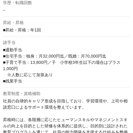
学歴・転職回数
−
昇給・昇格
■昇給・昇格：年1回
諸手当
■通勤手当

■住宅手当：独身：月32,000円迄／既婚：月70,000円迄

■子育て手当：13,800円／子　小学校3年生以下の場合はプラス
1,000円　

　※人数に応じて加算あり

■残業手当
教育制度・資格補助
社員の自律的キャリア形成を目指しており、学習環境や、上司や相
談窓口によるサポート環境を整えています。

昇格時には、各階層に応じたヒューマンスキルやマネジメントスキ
ルの向上を目的とした研修を体系的に提供し、目的別に設計された
教育プログラムを通じて、社員の能力開発を支援する仕組みを整備