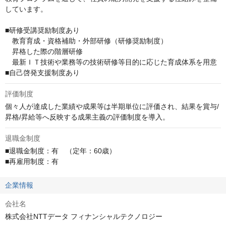
しています。

■研修受講奨励制度あり

　教育育成・資格補助・外部研修（研修奨励制度）

　昇格した際の階層研修

　最新ＩＴ技術や業務等の技術研修等目的に応じた育成体系を用意

■自己啓発支援制度あり
評価制度
個々人が達成した業績や成果等は半期単位に評価され、結果を賞与/
昇格/昇給等へ反映する成果主義の評価制度を導入。
退職金制度
■退職金制度：有　（定年：60歳）

■再雇用制度：有
企業情報
会社名
株式会社NTTデータ フィナンシャルテクノロジー