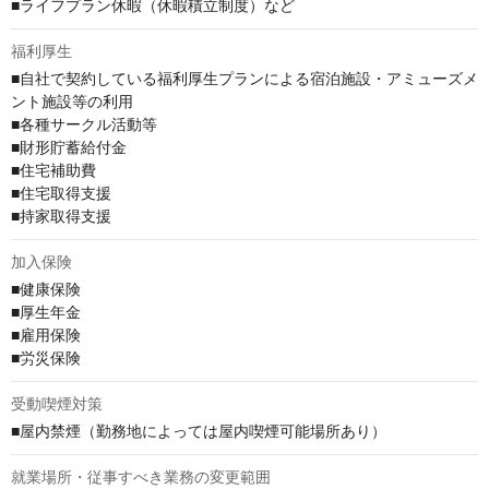
■ライフプラン休暇（休暇積立制度）など
福利厚生
■自社で契約している福利厚生プランによる宿泊施設・アミューズメ
ント施設等の利用

■各種サークル活動等

■財形貯蓄給付金

■住宅補助費

■住宅取得支援

■持家取得支援
加入保険
■健康保険

■厚生年金

■雇用保険

■労災保険
受動喫煙対策
■屋内禁煙（勤務地によっては屋内喫煙可能場所あり）
就業場所・従事すべき業務の変更範囲