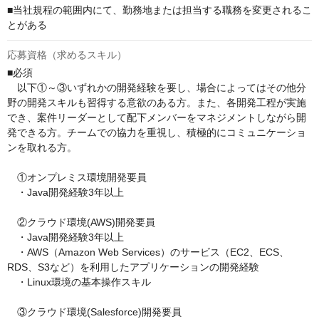
■当社規程の範囲内にて、勤務地または担当する職務を変更されるこ
とがある
応募資格（求めるスキル）
■必須

　以下①～③いずれかの開発経験を要し、場合によってはその他分
野の開発スキルも習得する意欲のある方。また、各開発工程が実施
でき、案件リーダーとして配下メンバーをマネジメントしながら開
発できる方。チームでの協力を重視し、積極的にコミュニケーショ
ンを取れる方。

　①オンプレミス環境開発要員

　・Java開発経験3年以上

　②クラウド環境(AWS)開発要員

　・Java開発経験3年以上

　・AWS（Amazon Web Services）のサービス（EC2、ECS、
RDS、S3など）を利用したアプリケーションの開発経験

　・Linux環境の基本操作スキル

　③クラウド環境(Salesforce)開発要員
