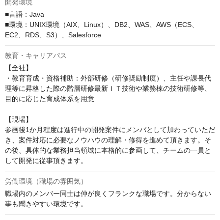
開発環境
■言語：Java

■環境：UNIX環境（AIX、Linux）、DB2、WAS、AWS（ECS、
EC2、RDS、S3）、Salesforce
教育・キャリアパス
【全社】

・教育育成・資格補助：外部研修（研修奨励制度）、主任や課長代
理等に昇格した際の階層研修最新ＩＴ技術や業務棟の技術研修等、
目的に応じた育成体系を用意

【現場】

参画後1か月程度は進行中の開発案件にメンバとして加わっていただ
き、案件対応に必要なノウハウの理解・修得を進めて頂きます。そ
の後、具体的な業務担当領域に本格的に参画して、チームの一員と
して開発に従事頂きます。
労働環境（職場の雰囲気）
職場内のメンバー同士は仲が良くフランクな職場です。分からない
事も聞きやすい環境です。