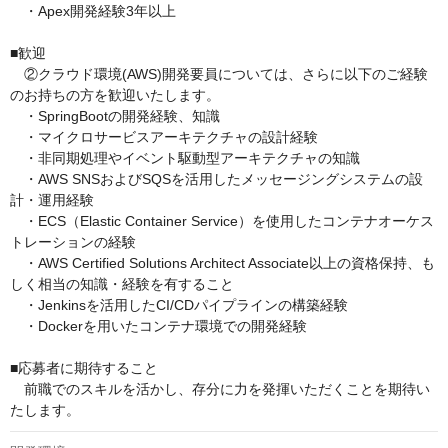
　・Apex開発経験3年以上

■歓迎

　②クラウド環境(AWS)開発要員については、さらに以下のご経験
のお持ちの方を歓迎いたします。

　・SpringBootの開発経験、知識

　・マイクロサービスアーキテクチャの設計経験

　・非同期処理やイベント駆動型アーキテクチャの知識

　・AWS SNSおよびSQSを活用したメッセージングシステムの設
計・運用経験

　・ECS（Elastic Container Service）を使用したコンテナオーケス
トレーションの経験

　・AWS Certified Solutions Architect Associate以上の資格保持、も
しく相当の知識・経験を有すること

　・Jenkinsを活用したCI/CDパイプラインの構築経験

　・Dockerを用いたコンテナ環境での開発経験

■応募者に期待すること

　前職でのスキルを活かし、存分に力を発揮いただくことを期待い
たします。