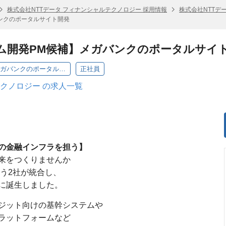
株式会社NTTデータ フィナンシャルテクノロジー 採用情報
株式会社NTTデ
ンクのポータルサイト開発
ム開発PM候補】メガバンクのポータルサイ
【資金証券領域】【システム開発PM候補】メガバンクのポータルサイト開発
正社員
テクノロジー の求人一覧
の金融インフラを担う】
来をつくりませんか
担う2社が統合し、
に誕生しました。
ジット向けの基幹システムや
ラットフォームなど