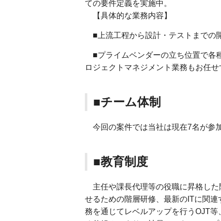
ての要件定義を実施中。
【具体的な業務内容】
■上流工程から設計・テストまでの
■プライムベンダーの立ち位置で各種
ロジェクトマネジメント業務もお任せ
■チーム体制
今回の案件では当社は現在7名が参加
■教育制度
主任や課長代理等の役職に昇格した
せるための階層研修、最新のITに関
務を通じてレベルアップを行うOJT