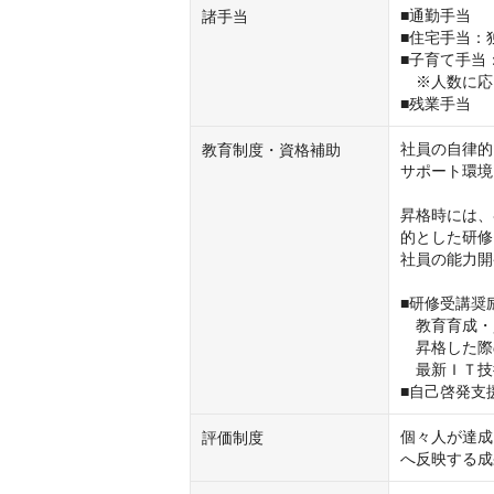
■通勤手当

諸手当
■住宅手当：独
■子育て手当：
　※人数に応
■残業手当
社員の自律的
教育制度・資格補助
サポート環境
昇格時には、
的とした研修
社員の能力開
■研修受講奨
　教育育成・
　昇格した際
　最新ＩＴ技
■自己啓発支
個々人が達成
評価制度
へ反映する成