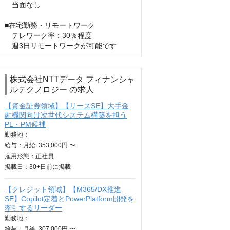
　当面なし

■在宅勤務・リモートワーク

　テレワーク率：30％程度

　週3日リモートワークが可能です
株式会社NTTデータ フィナンシャ
ルテクノロジー の求人
【資金証券領域】【リースSE】大手金
融機関向け次世代システム構築を担う
PL・PM候補
勤務地：
給与：
月給
353,000円 〜
雇用形態：正社員
掲載日：
30+日
前に掲載
【クレジット領域】【M365/DX推進
SE】Copilot定着とPowerPlatform開発を
牽引するリーダー
勤務地：
給与：
月給
307,000円 〜