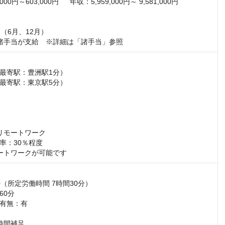
00円～603,000円  　年収：5,959,000円～ 9,581,000円

（6月、12月）

諸手当が支給　※詳細は「諸手当」参照
最寄駅：豊洲駅1分）　

最寄駅：東京駅5分）　

リモートワーク

：30％程度

ートワークが可能です
:00（所定労働時間 7時間30分）

0分

有無：有

時間補足
