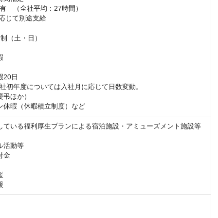
有　（全社平均：27時間）

間に応じて別途支給
制（土・日）





20日

社初年度については入社月に応じて日数変動。

慶弔ほか）

ン休暇（休暇積立制度）など
している福利厚生プランによる宿泊施設・アミューズメント施設等
ル活動等

金



援