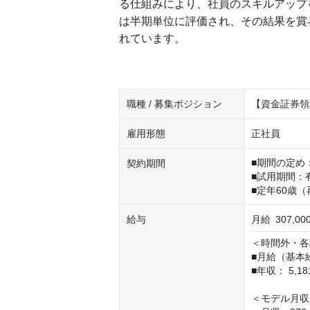
る仕組みにより、社員のスキルアップ
は半期単位に評価され、その結果を賞
れています。
職種 / 募集ポジション
【資金証券領
雇用形態
正社員
■期間の定め：
契約期間
■試用期間：有
■定年60歳
給与
月給
307,0
＜時間外・各
■月給（基本給）
■年収： 5,181
＜モデル月収