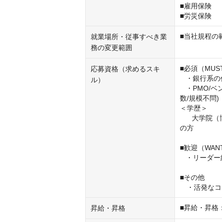
■雇用保険

■労災保険
■当社規程の
就業場所・従事すべき業
務の変更範囲
■必須（MUST
応募資格（求めるスキ
   ・銀行系の何らかのシステム開発経験 

ル）
   ・PMO/ベンダーとの管理業務/仕様調整などの何らかの折衝/管理/調整経験(年
数/規模不問)

＜学歴＞

      大学院（博士・修士）、大学、高等専門学校、専門学校のいずれかをご卒業
の方

■歓迎（WANT
   ・リーダー経験（4～5名程度のチームリーダー経験）

■その他

　・活発なコ
■昇給・昇格
昇給・昇格