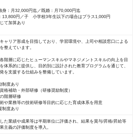
身：月32,000円迄／既婚：月70,000円迄

13,800円／子　小学校3年生以下の場合はプラス1,000円　

じて加算あり

キャリア形成を目指しており、学習環境や、上司や相談窓口による
を整えています。

各階層に応じたヒューマンスキルやマネジメントスキルの向上を目
を体系的に提供し、目的別に設計された教育プログラムを通じて、
発を支援する仕組みを整備しています。

励制度あり

資格補助・外部研修（研修奨励制度）

の階層研修

術や業務等の技術研修等目的に応じた育成体系を用意

援制度あり
した業績や成果等は半期単位に評価され、結果を賞与/昇格/昇給等
果主義の評価制度を導入。