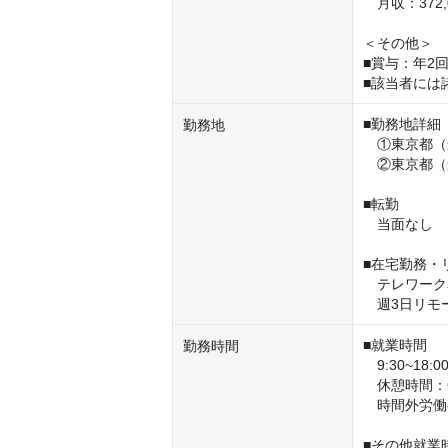
　月収：372,0
＜その他＞

■賞与：年2回
■該当者には
■勤務地詳細

勤務地
　①東京都（
　②東京都（
■転勤

　当面なし

■在宅勤務・
　テレワーク率
　週3日リモ
■就業時間

勤務時間
　9:30~18
　休憩時間：6
　時間外労働
■その他就業