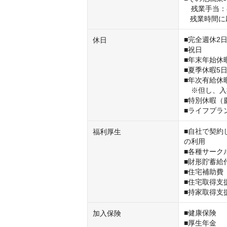
　残業手当：
   残業時
■完全週休2日
休日
■祝日

■年末年始休暇
■夏季休暇5日
■年次有給休暇
　※但し、入
■特別休暇（
■ライフプラ
■自社で契約
福利厚生
の利用

■各種サーク
■財形貯蓄給付
■住宅補助費

■住宅取得支援
■持家取得支
■健康保険

加入保険
■厚生年金
