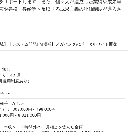
をサポートします。また、個々人が達成した業績や成果等
与や昇格・昇給等へ反映する成果主義の評価制度が導入さ
域】【システム開発PM候補】メガバンクのポータルサイト開発
無し

り（4カ月）

（再雇用制度あり）
00円 〜
種手当なし＞

：  307,000円～498,000円

,000円～8,321,000円

・年収＞　※時間外25H/月相当を含んだ金額
