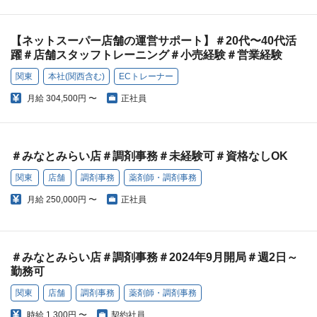
【ネットスーパー店舗の運営サポート】＃20代〜40代活
躍＃店舗スタッフトレーニング＃小売経験＃営業経験
関東
本社(関西含む)
ECトレーナー
月給
304,500円 〜
正社員
＃みなとみらい店＃調剤事務＃未経験可＃資格なしOK
関東
店舗
調剤事務
薬剤師・調剤事務
月給
250,000円 〜
正社員
＃みなとみらい店＃調剤事務＃2024年9月開局＃週2日～
勤務可
関東
店舗
調剤事務
薬剤師・調剤事務
時給
1,300円 〜
契約社員