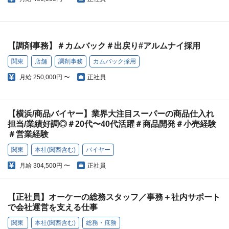
【調剤事務】＃カムバック＃出戻り#アルムナイ採用
関東
店舗
調剤事務
カムバック採用
月給
250,000円 〜
正社員
【横浜/商品バイヤー】業界大注目スーパーの商品仕入れ
担当/業績好調◎＃20代〜40代活躍＃商品開発＃小売経験
＃営業経験
関東
本社(関西含む)
バイヤー
月給
304,500円 〜
正社員
【正社員】オーケーの総務スタッフ／事務＋社内サポート
で会社運営を支える仕事
関東
本社(関西含む)
総務・庶務