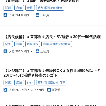
【青果部門】＃関西#未経験OK＃経験者歓迎
関西
店舗
青果
店舗(関西)のお仕事
月給
261,000円 〜
正社員
【店長候補】＃首都圏＃店長・SV経験＃30代〜50代活躍
関東
店舗
店長代行
店舗(首都圏)のお仕事
月給
304,500円 〜
正社員
【レジ部門】＃首都圏＃未経験OK＃女性比率90％以上＃
20代〜40代活躍＃接客のシゴト
関東
店舗
レジ
店舗(首都圏)のお仕事
月給
26.1万円 〜 30.45万円
正社員