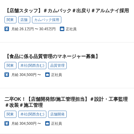
【店舗スタッフ】＃カムバック＃出戻り＃アルムナイ採用
関東
店舗
カムバック採用
月給
26.1万円 〜 30.45万円
正社員
【食品に係る品質管理のマネージャー募集】
関東
本社(関西含む)
品質管理
月給
304,500円 〜
正社員
二卒OK！【店舗開発部/施工管理担当】＃設計・工事監理
＃改装＃施工管理
関東
本社(関西含む)
店舗開発
月給
304,500円 〜
正社員