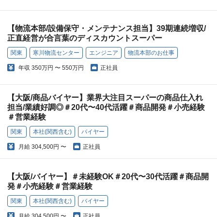
【物流本部/設備保守・メンテナンス担当】39期連続増収/
正直経営が合言葉のディスカウントスーパー
関東
寒川物流センター
エンジニア
物流本部のお仕事
年収
350万円 〜 550万円
正社員
【大阪/商品バイヤー】業界大注目スーパーの商品仕入れ
担当/業績好調◎＃20代〜40代活躍＃商品開発＃小売経験
＃営業経験
関東
本社(関西含む)
バイヤー
月給
304,500円 〜
正社員
【大阪/バイヤー】＃未経験OK＃20代〜30代活躍＃商品開
発＃小売経験＃営業経験
関東
本社(関西含む)
バイヤー
月給
304,500円 〜
正社員