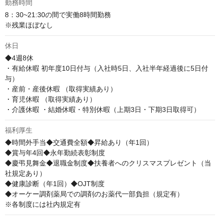
勤務時間
8：30~21:30の間で実働8時間勤務

※残業ほぼなし
休日
◆4週8休

・有給休暇 初年度10日付与（入社時5日、入社半年経過後に5日付
与） 

・産前・産後休暇 （取得実績あり） 

・育児休暇 （取得実績あり） 

・介護休暇 ・結婚休暇・特別休暇（上期3日・下期3日取得可）
福利厚生
◆時間外手当◆交通費全額◆昇給あり（年1回）

◆賞与年4回◆永年勤続表彰制度

◆慶弔見舞金◆退職金制度◆扶養者へのクリスマスプレゼント（当
社規定あり）

◆健康診断（年1回）◆OJT制度

◆オーケー調剤薬局での調剤のお薬代一部負担（規定有）

※各制度には社内規定有