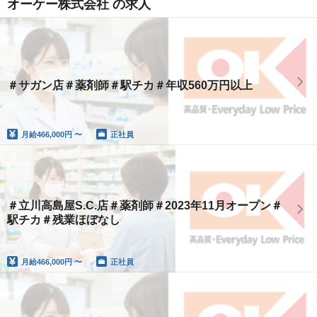
オーケー株式会社 の求人
＃サガン店＃薬剤師＃駅チカ＃年収560万円以上
月給
466,000円 〜
正社員
＃立川高島屋S.C.店＃薬剤師＃2023年11月オープン＃
駅チカ＃残業ほぼなし
月給
466,000円 〜
正社員