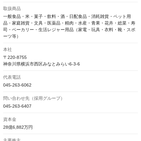
取扱商品
一般食品・米・菓子・飲料・酒・日配食品・消耗雑貨・ペット用
品・家庭雑貨・文具・医薬品・精肉・水産・青果・花卉・総菜・寿
司・ベーカリー・生活レジャー用品（家電・玩具・衣料・靴・スポ
ーツ等）
本社
〒220-8755

神奈川県横浜市西区みなとみらい6-3-6
代表電話
045-263-6062
問い合わせ先（採用グループ）
045-263-6407
資本金
28億6,882万円
主要株主