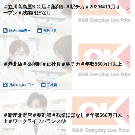
＃立川高島屋S.C.店＃薬剤師＃駅チカ＃2023年11月オ
ープン＃残業ほぼなし
時給
2,500円 〜
契約社員
＃港北店＃薬剤師＃正社員＃駅チカ＃年収560万円以上
月給
466,000円 〜
正社員
＃新座北野店＃薬剤師＃残業ほぼなし＃年収560万円以
上＃ワークライフバランス◎