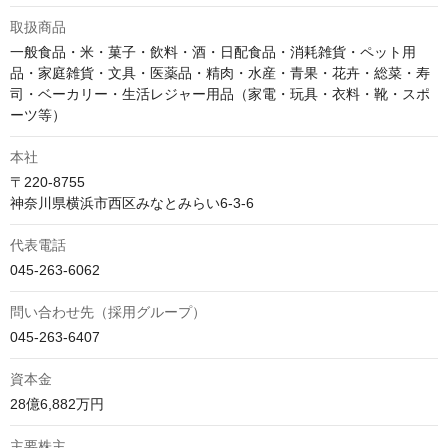
取扱商品
一般食品・米・菓子・飲料・酒・日配食品・消耗雑貨・ペット用
品・家庭雑貨・文具・医薬品・精肉・水産・青果・花卉・総菜・寿
司・ベーカリー・生活レジャー用品（家電・玩具・衣料・靴・スポ
ーツ等）
本社
〒220-8755

神奈川県横浜市西区みなとみらい6-3-6
代表電話
045-263-6062
問い合わせ先（採用グループ）
045-263-6407
資本金
28億6,882万円
主要株主