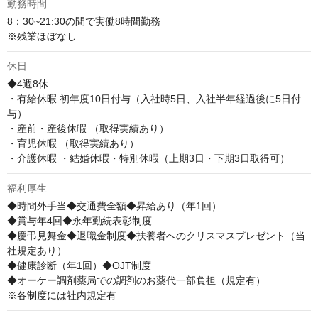
勤務時間
8：30~21:30の間で実働8時間勤務

※残業ほぼなし
休日
◆4週8休

・有給休暇 初年度10日付与（入社時5日、入社半年経過後に5日付
与） 

・産前・産後休暇 （取得実績あり） 

・育児休暇 （取得実績あり） 

・介護休暇 ・結婚休暇・特別休暇（上期3日・下期3日取得可）
福利厚生
◆時間外手当◆交通費全額◆昇給あり（年1回）

◆賞与年4回◆永年勤続表彰制度

◆慶弔見舞金◆退職金制度◆扶養者へのクリスマスプレゼント（当
社規定あり）

◆健康診断（年1回）◆OJT制度

◆オーケー調剤薬局での調剤のお薬代一部負担（規定有）

※各制度には社内規定有