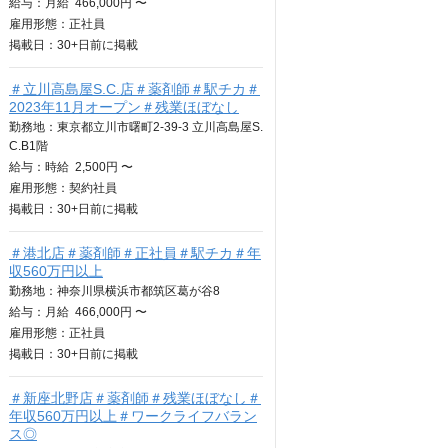
給与：
月給
466,000円 〜
雇用形態：正社員
掲載日：
30+日
前に掲載
＃立川高島屋S.C.店＃薬剤師＃駅チカ＃
2023年11月オープン＃残業ほぼなし
勤務地：東京都立川市曙町2-39-3 立川高島屋S.
C.B1階
給与：
時給
2,500円 〜
雇用形態：契約社員
掲載日：
30+日
前に掲載
＃港北店＃薬剤師＃正社員＃駅チカ＃年
収560万円以上
勤務地：神奈川県横浜市都筑区葛が谷8
給与：
月給
466,000円 〜
雇用形態：正社員
掲載日：
30+日
前に掲載
＃新座北野店＃薬剤師＃残業ほぼなし＃
年収560万円以上＃ワークライフバラン
ス◎