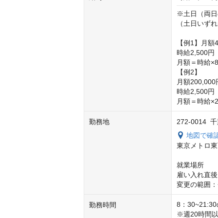
※土日（両日
（土日いずれ
【例1】月額4
時給2,500
月額＝時給×8
【例2】

月額200,0
時給2,500
月額＝時給×2
勤務地
272-0014
地図で確
東京メトロ東
就業場所

雇い入れ直後
変更の範囲：
8：30~21
勤務時間
※週20時間