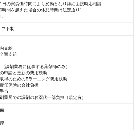
1日の実労働時間により変動となり詳細面接時応相談

6時間を超えた場合の休憩時間は法定通り）

し
シフト制
内支給

全額支給

ード（調剤業務に従事する薬剤師のみ）

の申請と更新の費用扶助

取得のためのEラーニング費用扶助

責任保険の会社負担

手当

剤薬局での調剤のお薬代一部負担（規定有）
備
煙