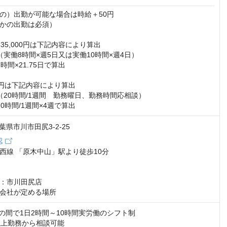
の）出勤が可能な場合は時給＋50円

かの出勤は必須）

35,000円は下記内容により算出

円（実働8時間×週5日又は実働10時間×週4日）

時間×21.75日で算出

00円は下記内容により算出

円（20時間/1週間　勤務曜日、勤務時間応相談）

0時間/1週間×4週で算出
 千葉県市川市田尻3-2-25
認
西線 「原木中山」駅より徒歩10分

：市川田尻店

会社が定める場所
:30の間で1日2時間～10時間実労働のシフト制

以上勤務から相談可能
