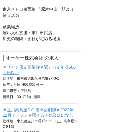
東京メトロ東西線 「原木中山」駅より
徒歩10分

就業場所

雇い入れ直後：市川田尻店

変更の範囲：会社が定める場所
オーケー株式会社 の求人
＃サガン店＃薬剤師＃駅チカ＃年収560
万円以上
勤務地：東京都大田区仲六郷2-43-2
給与：
月給
466,000円 〜
雇用形態：正社員
掲載日：
30+日
前に掲載
＃立川高島屋S.C.店＃薬剤師＃2023年
11月オープン＃駅チカ＃残業ほぼなし
勤務地：東京都立川市曙町2-39-3 立川高島屋S.
C.B1階