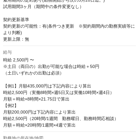
雇用期間の定めあり(勤務開始から次の3月20日迄。)

試用期間3ヶ月（期間中の条件変更なし）

契約更新基準

契約更新の可能性：有(条件つき更新　※契約期間内の勤務実績等に
より判断)

更新上限：無
給与
時給
2,500円 〜
※土日（両日の）出勤が可能な場合は時給＋50円

（土日いずれかの出勤は必須）

【例1】月額435,000円は下記内容により算出

時給2,500円（実働8時間×週5日又は実働10時間×週4日）

月額＝時給×8時間×21.75日で算出

【例2】

月額200,000円は下記内容により算出

時給2,500円（20時間/1週間　勤務曜日、勤務時間応相談）

月額＝時給×20時間/1週間×4週で算出
勤務地の所在地/地図