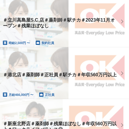
＃立川高島屋S.C.店＃薬剤師＃駅チカ＃2023年11月オ
ープン＃残業ほぼなし
時給
2,500円 〜
契約社員
＃港北店＃薬剤師＃正社員＃駅チカ＃年収560万円以上
月給
466,000円 〜
正社員
＃新座北野店＃薬剤師＃残業ほぼなし＃年収560万円以