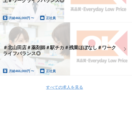
上＃ワークライフバランス◎
月給
466,000円 〜
正社員
＃北山田店＃薬剤師＃駅チカ＃残業ほぼなし＃ワーク
ライフバランス◎
月給
466,000円 〜
正社員
すべての求人を見る