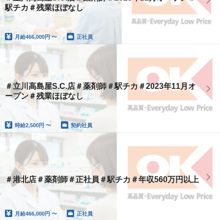
駅チカ＃残業ほぼなし
月給
466,000円 〜
正社員
＃立川高島屋S.C.店＃薬剤師＃駅チカ＃2023年11月オ
ープン＃残業ほぼなし
時給
2,500円 〜
契約社員
＃港北店＃薬剤師＃正社員＃駅チカ＃年収560万円以上
月給
466,000円 〜
正社員