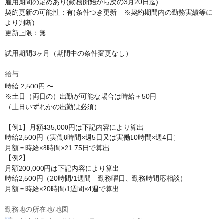
雇用期間の定めあり(勤務開始から次の3月20日迄)

契約更新の可能性：有(条件つき更新　※契約期間内の勤務実績等に
より判断)

更新上限：無

試用期間3ヶ月（期間中の条件変更なし）
給与
時給
2,500円 〜
※土日（両日の）出勤が可能な場合は時給＋50円

（土日いずれかの出勤は必須）

【例1】月額435,000円は下記内容により算出

時給2,500円（実働8時間×週5日又は実働10時間×週4日）

月額＝時給×8時間×21.75日で算出

【例2】

月額200,000円は下記内容により算出

時給2,500円（20時間/1週間　勤務曜日、勤務時間応相談）

月額＝時給×20時間/1週間×4週で算出
勤務地の所在地/地図