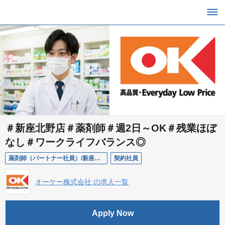
＃新座北野店＃薬剤師＃週2日～OK＃残業ほぼ
なし＃ワークライフバランス◎
薬剤師（パートナー社員）/新座北野店
契約社員
オーケー株式会社 の求人一覧
Apply Now