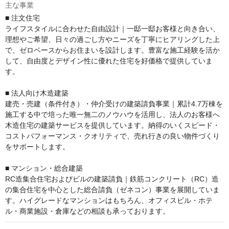
主な事業
■ 注文住宅

ライフスタイルに合わせた自由設計｜一邸一邸お客様と向き合い、
理想やご希望、日々の過ごし方やニーズを丁寧にヒアリングした上
で、ゼロベースからお住まいを設計します。豊富な施工経験を活か
して、自由度とデザイン性に優れた住宅を好価格で提供していま
す。

■ 法人向け木造建築

建売・売建（条件付き）・仲介受けの建築請負事業｜累計4.7万棟を
施工する中で培った唯一無二のノウハウを活用し、法人のお客様へ
木造住宅の建築サービスを提供しています。納得のいくスピード・
コストパフォーマンス・クオリティで、売れ行きの良い物件づくり
をサポートします。

■ マンション・総合建築

RC造集合住宅およびビルの建築請負｜鉄筋コンクリート（RC）造
の集合住宅を中心とした総合請負（ゼネコン）事業を展開していま
す。ハイグレードなマンションはもちろん、オフィスビル・ホテ
ル・商業施設・倉庫などの相談も承っております。