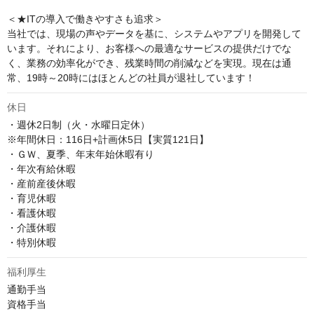
＜★ITの導入で働きやすさも追求＞

当社では、現場の声やデータを基に、システムやアプリを開発して
います。それにより、お客様への最適なサービスの提供だけでな
く、業務の効率化ができ、残業時間の削減などを実現。現在は通
常、19時～20時にはほとんどの社員が退社しています！
休日
・週休2日制（火・水曜日定休）

※年間休日：116日+計画休5日【実質121日】

・ＧＷ、夏季、年末年始休暇有り

・年次有給休暇

・産前産後休暇

・育児休暇

・看護休暇

・介護休暇

・特別休暇
福利厚生
通勤手当

資格手当
