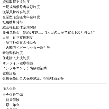
資格取得支援制度

半期成績優秀者表彰制度

従業員持株会制度

企業型確定拠出年金制度

社用携帯貸与

総合福祉団体定期保険

慶弔見舞金（勤続5年以上、3人目の出産で祝金100万円など）

出産・育児支援制度

・認可外保育園補助金

・内閣府ベビーシッター割引券

時短勤務制度

住宅購入支援制度

オンライン健康相談

インフルエンザ予防接種補助

健康診断

健康保険組合の保養施設、宿泊補助金等
加入保険
社会保険完備

・健康保険

・厚生年金
