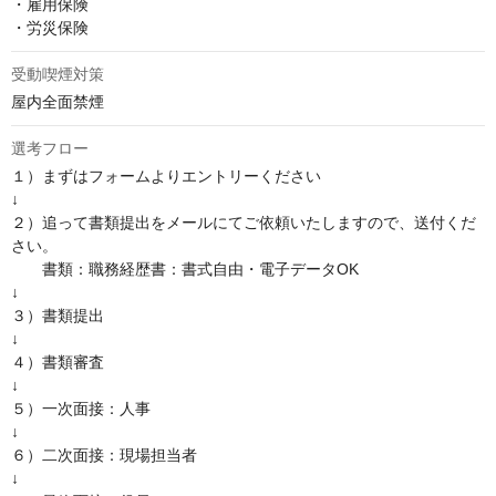
・雇用保険

・労災保険
受動喫煙対策
屋内全面禁煙
選考フロー
１）まずはフォームよりエントリーください

↓

２）追って書類提出をメールにてご依頼いたしますので、送付くだ
さい。

　　書類：職務経歴書：書式自由・電子データOK

↓

３）書類提出

↓

４）書類審査

↓

５）一次面接：人事

↓

６）二次面接：現場担当者

↓
