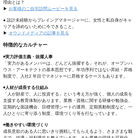
理由とは？
▶︎
お客様のご自宅訪問ムービーを見る
● 設計未経験からプレイングマネージャーに。女性と私自身がキャ
リアを諦めないために今できること。
▶︎
オウンドメディアの記事を見る
特徴的なカルチャー
◉実力評価主義・抜擢人事
「実力があるメンバーは、どんどん抜擢する」それが、オープンハ
ウス・アーキテクトの基本思想です。年功序列ではない昇給・昇格
制度で、入社2 年目でマネジャーに昇格するケースもあります。
◉人材が成長する仕組み
「人が財産で、人に投資する」という考え方が強く、個人の成長を
支援する教育体制があります。業務・資格に関する研修や勉強会、
定期的な面談機会、目標管理シートの運用、定期異動制度など、一
人ひとりに寄り添う制度、環境づくり等を行なっています。
◉働きやすい環境づくり
成長意欲のある人に思いきり挑戦してもらえるよう、さまざまな観
点で、待遇・福利厚生を整えています。また業務の現状を可視化