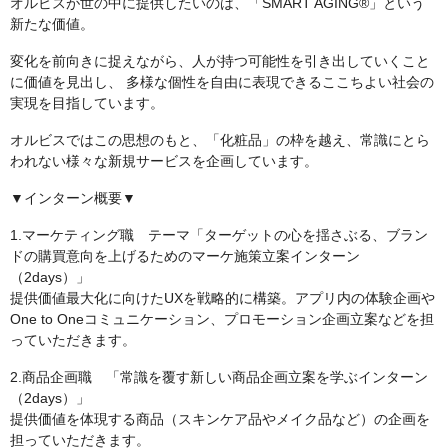
オルビスが世の中に提供したいのは、「SMART AGING®」という
新たな価値。
変化を前向きに捉えながら、人が持つ可能性を引き出していくこと
に価値を見出し、 多様な個性を自由に表現できるここちよい社会の
実現を目指しています。
オルビスではこの思想のもと、「化粧品」の枠を越え、常識にとら
われない様々な新規サービスを企画しています。
▼インターン概要▼
1.マーケティング職 テーマ「ターゲットの心を揺さぶる、ブラン
ドの購買意向を上げるためのマーケ施策立案インターン
（2days）」
提供価値最大化に向けたUXを戦略的に構築。アプリ内の体験企画や
One to Oneコミュニケーション、プロモーション企画立案などを担
っていただきます。
2.商品企画職 「常識を覆す新しい商品企画立案を学ぶインターン
（2days）」
提供価値を体現する商品（スキンケア品やメイク品など）の企画を
担っていただきます。