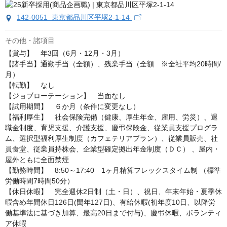
142-0051 東京都品川区平塚2-1-14
その他・諸項目
【賞与】　年3回（6月・12月・3月）

【諸手当】通勤手当（全額）、残業手当（全額　※全社平均20時間/
月） 

【転勤】　なし

【ジョブローテーション】　当面なし 

【試用期間】　６か月（条件に変更なし）

【福利厚生】　社会保険完備（健康、厚生年金、雇用、労災）、退
職金制度、育児支援、介護支援、慶弔保険金、従業員支援プログラ
ム、選択型福利厚生制度（カフェテリアプラン）、従業員販売、社
員食堂、従業員持株会、企業型確定拠出年金制度（ＤＣ） 、屋内・
屋外ともに全面禁煙

【勤務時間】　8:50～17:40　1ヶ月精算フレックスタイム制 （標準
労働時間7時間50分）

【休日休暇】　完全週休2日制（土・日）、祝日、年末年始・夏季休
暇含め年間休日126日(閏年127日)、有給休暇(初年度10日、以降労
働基準法に基づき加算、最高20日まで付与)、慶弔休暇、ボランティ
ア休暇
