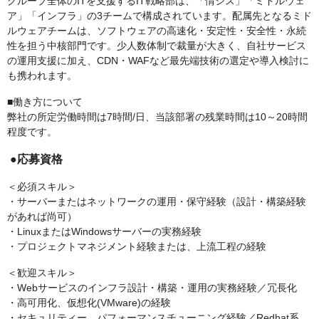
グループ全体のITを支援するIT戦略部は、「情シス」「ミドルウェ
ア」「インフラ」の3チームで構成されています。配属先となるミド
ルウェアチームは、ソフトウェアの高速化・安定性・安全性・永続
性を担う中核部門です。少人数体制で裁量が大きく、自社サービス
の運用支援に加え、CDN・WAFなど最先端技術の選定や導入検討に
も携われます。
■働き方について
弊社の所定労働時間は7時間/日、当該部署の残業時間は10～20時間
程度です。
●応募資格
＜必須スキル＞
・サーバーまたはネットワークの運用・保守経験（設計・構築経験
があれば尚可）
・LinuxまたはWindowsサーバーの実務経験
・プロジェクトマネジメント経験または、上流工程の経験
＜歓迎スキル＞
・Webサービスのインフラ設計・構築・運用の実務経験／冗長化
・高可用化、仮想化(VMware)の経験
・セキュリティー、パフォーマンスチューニング経験／Redhat系