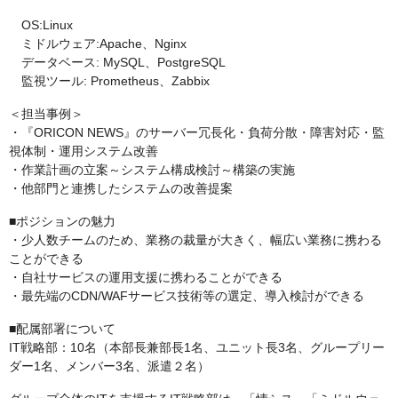
OS:Linux
ミドルウェア:Apache、Nginx
データベース: MySQL、PostgreSQL
監視ツール: Prometheus、Zabbix
＜担当事例＞
・『ORICON NEWS』のサーバー冗長化・負荷分散・障害対応・監
視体制・運用システム改善
・作業計画の立案～システム構成検討～構築の実施
・他部門と連携したシステムの改善提案
■ポジションの魅力
・少人数チームのため、業務の裁量が大きく、幅広い業務に携わる
ことができる
・自社サービスの運用支援に携わることができる
・最先端のCDN/WAFサービス技術等の選定、導入検討ができる
■配属部署について
IT戦略部：10名（本部長兼部長1名、ユニット長3名、グループリー
ダー1名、メンバー3名、派遣２名）