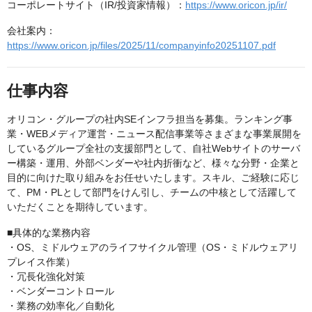
コーポレートサイト（IR/投資家情報）：
https://www.oricon.jp/ir/
会社案内：
https://www.oricon.jp/files/2025/11/companyinfo20251107.pdf
仕事内容
オリコン・グループの社内SEインフラ担当を募集。ランキング事
業・WEBメディア運営・ニュース配信事業等さまざまな事業展開を
しているグループ全社の支援部門として、自社Webサイトのサーバ
ー構築・運用、外部ベンダーや社内折衝など、様々な分野・企業と
目的に向けた取り組みをお任せいたします。スキル、ご経験に応じ
て、PM・PLとして部門をけん引し、チームの中核として活躍して
いただくことを期待しています。
■具体的な業務内容
・OS、ミドルウェアのライフサイクル管理（OS・ミドルウェアリ
プレイス作業）
・冗長化強化対策
・ベンダーコントロール
・業務の効率化／自動化