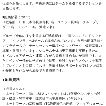
役割をお任せします。中長期的にはチームを牽引するポジションを
目指せます。
■配属部署について
IT戦略部：10名（本部長兼部長1名、ユニット長3名、グループリー
ダー1名、メンバー3名、派遣２名）
グループ全体のITを支援するIT戦略部は、「情シス」「ミドルウェ
ア」「インフラ」の3チームで構成されています。今回の配属先はイ
ンフラチームで、データセンター環境やネットワーク、仮想基盤の
構築・運用を担います。システム全体の安定稼働を実現するため、
ミドルウェアチームと連携しながら業務を進めるのが特徴です。ま
た、ベンダー任せにせず自社で調査・検討しながらノウハウを蓄積
していくことを目指しており、先輩社員のサポートを受けつつ知識
や技術を学びながら成長できる環境です。
●応募資格
＜必須スキル＞
・ネットワーク（特にL3/L2スイッチ）および仮想化システムの設
計・構築・設定変更・障害対応の実務経験（2年以上）
・ネットワークの基礎知識（TCP/IP通信の理解、ファイアウォール/