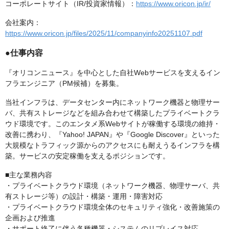
コーポレートサイト（IR/投資家情報）：
https://www.oricon.jp/ir/
会社案内：
https://www.oricon.jp/files/2025/11/companyinfo20251107.pdf
●仕事内容
『オリコンニュース』を中心とした自社Webサービスを支えるイン
フラエンジニア（PM候補）を募集。
当社インフラは、データセンター内にネットワーク機器と物理サー
バ、共有ストレージなどを組み合わせて構築したプライベートクラ
ウド環境です。このエンタメ系Webサイトが稼働する環境の維持・
改善に携わり、『Yahoo! JAPAN』や『Google Discover』といった
大規模なトラフィック源からのアクセスにも耐えうるインフラを構
築。サービスの安定稼働を支えるポジションです。
■主な業務内容
・プライベートクラウド環境（ネットワーク機器、物理サーバ、共
有ストレージ等）の設計・構築・運用・障害対応
・プライベートクラウド環境全体のセキュリティ強化・改善施策の
企画および推進
・サポート終了に伴う各種機器・システムのリプレイス対応