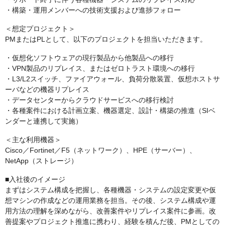
・構築・運用メンバーへの技術支援および進捗フォロー
＜想定プロジェクト＞
PMまたはPLとして、以下のプロジェクトを担当いただきます。
・仮想化ソフトウェアの現行製品から他製品への移行
・VPN製品のリプレイス、またはゼロトラスト環境への移行
・L3/L2スイッチ、ファイアウォール、負荷分散装置、仮想ホストサ
ーバなどの機器リプレイス
・データセンターからクラウドサービスへの移行検討
・各種案件における計画立案、機器選定、設計・構築の推進（SIベ
ンダーと連携して実施）
＜主な利用機器＞
Cisco／Fortinet／F5（ネットワーク）、HPE（サーバー）、
NetApp（ストレージ）
■入社後のイメージ
まずはシステム構成を把握し、各種機器・システムの設定変更や仮
想マシンの作成などの運用業務を担当。その後、システム構成や運
用方法の理解を深めながら、改善案件やリプレイス案件に参画。改
善提案やプロジェクト推進に携わり、経験を積んだ後、PMとしての