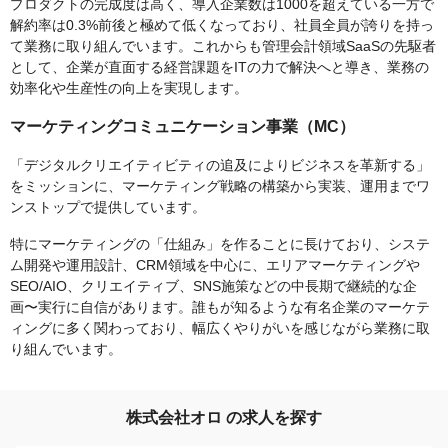
プロダクトの完成度は高く、導入企業数は1000を超えている一方で
解約率は0.3%前後と極めて低くなっており、社員全員が誇りを持っ
て業務に取り組んでいます。これからも管理会計領域SaaSの先駆者
として、企業が直面する経営課題をITの力で解決へと導き、業務の
効率化や生産性の向上を実現します。
マーケティングコミュニケーション事業（MC）
「デジタルクリエイティビティの追及によりビジネスを革新する」
をミッションに、マーケティング戦略の構築から実装、運用までワ
ンストップで提供しています。
特にマーケティングの「仕組み」を作ることに長けており、システ
ム開発や運用設計、CRM領域を中心に、エリアマーケティングや
SEO/AIO、クリエイティブ、SNS施策などの中長期で継続的な企
画〜実行に自信があります。誰もが知るような有名企業のマーケテ
ィングに多く関わっており、幅広くやりがいを感じながら業務に取
り組んでいます。
株式会社オロ の求人を探す