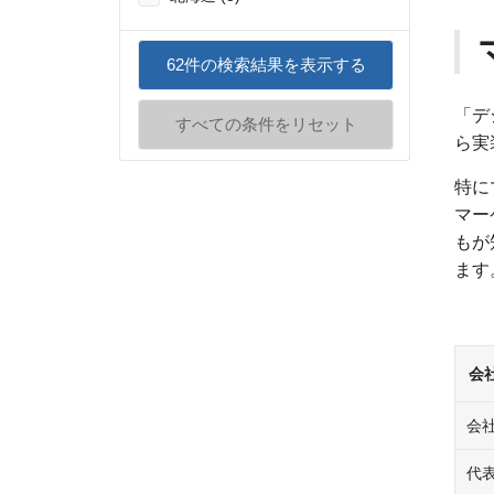
62
件の検索結果を表示する
「デ
すべての条件をリセット
ら実
特に
マー
もが
ます
会
会
代