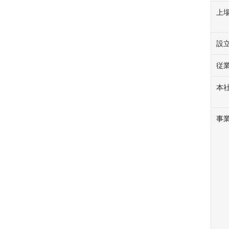
上
設
従
本
事