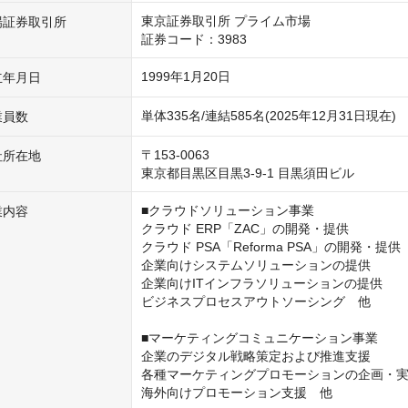
東京証券取引所 プライム市場

場証券取引所
証券コード：3983
1999年1月20日
立年月日
単体335名/連結585名(2025年12月31日現在)
業員数
〒153-0063

社所在地
東京都目黒区目黒3-9-1 目黒須田ビル
■クラウドソリューション事業

業内容
クラウド ERP「ZAC」の開発・提供

クラウド PSA「Reforma PSA」の開発・提供

企業向けシステムソリューションの提供

企業向けITインフラソリューションの提供

ビジネスプロセスアウトソーシング　他

■マーケティングコミュニケーション事業

企業のデジタル戦略策定および推進支援

各種マーケティングプロモーションの企画・実
海外向けプロモーション支援　他