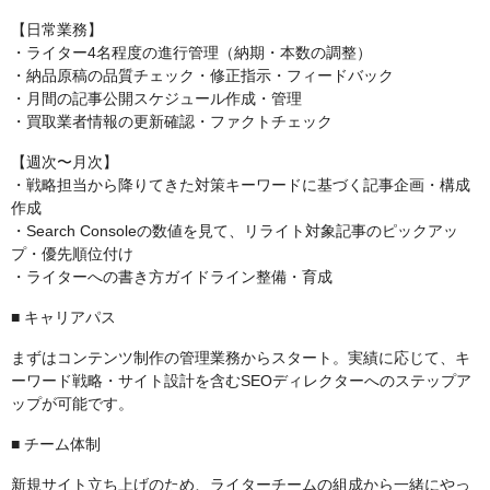
【日常業務】
・ライター4名程度の進行管理（納期・本数の調整）
・納品原稿の品質チェック・修正指示・フィードバック
・月間の記事公開スケジュール作成・管理
・買取業者情報の更新確認・ファクトチェック
【週次〜月次】
・戦略担当から降りてきた対策キーワードに基づく記事企画・構成
作成
・Search Consoleの数値を見て、リライト対象記事のピックアッ
プ・優先順位付け
・ライターへの書き方ガイドライン整備・育成
■ キャリアパス
まずはコンテンツ制作の管理業務からスタート。実績に応じて、キ
ーワード戦略・サイト設計を含むSEOディレクターへのステップア
ップが可能です。
■ チーム体制
新規サイト立ち上げのため、ライターチームの組成から一緒にやっ