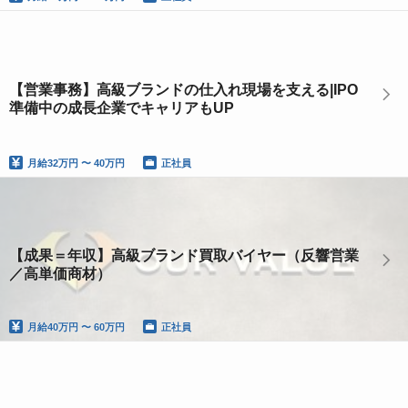
【営業事務】高級ブランドの仕入れ現場を支える|IPO
準備中の成長企業でキャリアもUP
月給
32万円 〜 40万円
正社員
【成果＝年収】高級ブランド買取バイヤー（反響営業
／高単価商材）
月給
40万円 〜 60万円
正社員