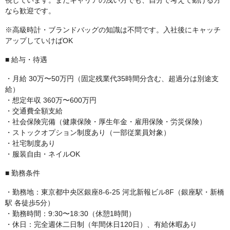
視しています。まだキャリアの浅い方でも、自分で考えて動ける方
なら歓迎です。
※高級時計・ブランドバッグの知識は不問です。入社後にキャッチ
アップしていけばOK
■ 給与・待遇
・月給 30万〜50万円（固定残業代35時間分含む、超過分は別途支
給）
・想定年収 360万〜600万円
・交通費全額支給
・社会保険完備（健康保険・厚生年金・雇用保険・労災保険）
・ストックオプション制度あり（一部従業員対象）
・社宅制度あり
・服装自由・ネイルOK
■ 勤務条件
・勤務地：東京都中央区銀座8-6-25 河北新報ビル8F（銀座駅・新橋
駅 各徒歩5分）
・勤務時間：9:30〜18:30（休憩1時間）
・休日：完全週休二日制（年間休日120日）、有給休暇あり