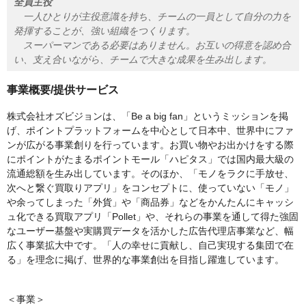
全員主役
一人ひとりが主役意識を持ち、チームの一員として自分の力を
発揮することが、強い組織をつくります。
スーパーマンである必要はありません。お互いの得意を認め合
い、支え合いながら、チームで大きな成果を生み出します。
事業概要/提供サービス
株式会社オズビジョンは、「Be a big fan」というミッションを掲
げ、ポイントプラットフォームを中心として日本中、世界中にファ
ンが広がる事業創りを行っています。お買い物やお出かけをする際
にポイントがたまるポイントモール「ハピタス」では国内最大級の
流通総額を生み出しています。そのほか、「モノをラクに手放せ、
次へと繋ぐ買取りアプリ」をコンセプトに、使っていない「モノ」
や余ってしまった「外貨」や「商品券」などをかんたんにキャッシ
ュ化できる買取アプリ「Pollet」や、それらの事業を通して得た強固
なユーザー基盤や実購買データを活かした広告代理店事業など、幅
広く事業拡大中です。「人の幸せに貢献し、自己実現する集団で在
る」を理念に掲げ、世界的な事業創出を目指し躍進しています。
＜事業＞