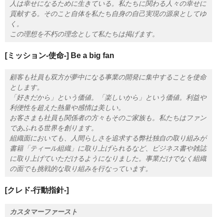
人は幸せになるために生きている。私たちに関わる人々の幸せに
貢献する。そのこと自体を私たち自身の自己実現の源泉としてゆ
く。
この理想を不朽の理念として私たちは掲げます。
[ミッション‐使命‐] Be a big fan
顧客も社員も双方が夢中になる事業の開発に集中することを使命
とします。
「好きだから」という価値。「楽しいから」という価値。利益や
利便性を超えた熱量や感情は美しい。
お客さまも社員も関係者の方々もそのご家族も。私たちはファン
であふれる世界を創ります。
組織面においても、人間らしさを追求する弊社独自の取り組みが
書籍「ティール組織」に取り上げられるなど、ビジネス書や雑誌
に取り上げていただけるようになりました。事業だけでなく組織
の面でも挑戦的な取り組みを行なっています。
[クレド‐行動指針‐]
カスタマーファースト