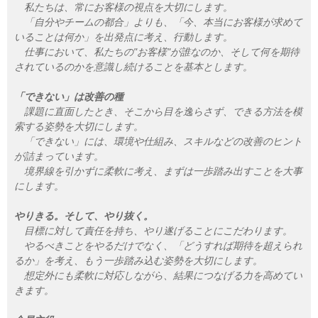
私たちは、常にお客様の視点を大切にします。
「自分やチームの都合」よりも、「今、本当にお客様が求めて
いることは何か」を出発点に考え、行動します。
仕事において、私たちの"お客様"が誰なのか、そして何を期待
されているのかを意識し続けることを基本とします。
「できない」は改善の種
課題に直面したとき、そこから目を逸らさず、できる方法を模
索する姿勢を大切にします。
「できない」には、環境や仕組み、スキルなどの改善のヒント
が詰まっています。
境界線を引かずに柔軟に考え、まずは一歩踏み出すことを大事
にします。
やりきる。そして、やり抜く。
目標に対して責任を持ち、やり遂げることにこだわります。
やるべきことをやるだけでなく、「どうすれば期待を超えられ
るか」を考え、もう一歩踏み込む姿勢を大切にします。
想定外にも柔軟に対応しながら、結果につなげる力を高めてい
きます。