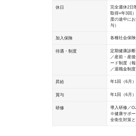
完全週休2日
休日
取得×年3回
度の途中にお
与）
各種社会保険
加入保険
定期健康診断
待遇・制度
／産前・産後
ード制度（報
／退職金制度
年1回（6月
昇給
年1回（6月
賞与
導入研修／O
研修
※健康サポー
全衛生対策と