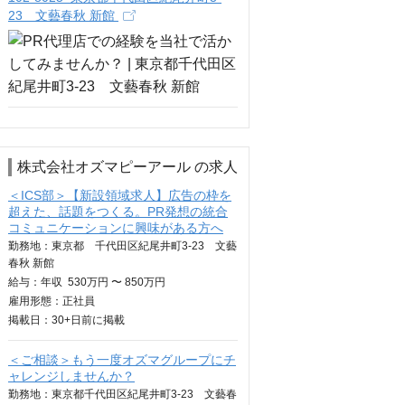
23 文藝春秋 新館
株式会社オズマピーアール の求人
＜ICS部＞【新設領域求人】広告の枠を
超えた、話題をつくる。PR発想の統合
コミュニケーションに興味がある方へ
勤務地：東京都 千代田区紀尾井町3-23 文藝
春秋 新館
給与：
年収
530万円 〜 850万円
雇用形態：正社員
掲載日：
30+日
前に掲載
＜ご相談＞もう一度オズマグループにチ
ャレンジしませんか？
勤務地：東京都千代田区紀尾井町3-23 文藝春