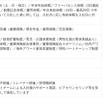
制（土・日・祝日）／年末年始休暇／フリーバカンス休暇（3日連続
）／創業記念休暇／慶弔休暇／年次有給休暇（10日～最高20日 ※年
いて入社した者に対しては、入社月に応じ有給休暇を入社日に付
完備（健康保険／厚生年金／雇用保険／労災保険）
／財形貯蓄制度／育児・介護休業制度（男性社員の育休実績あり）
休暇／健康保険組合保養所／健康保険組合スポーツジム／社内アワ
奨制度）／海外アワード参加支援制度／同性パートナーシップ制度
）
）
JT研修／トレーナー研修／管理職研修

トチームによる入社後のサポート面談、ピアカウンセリング等を安
して強化しています