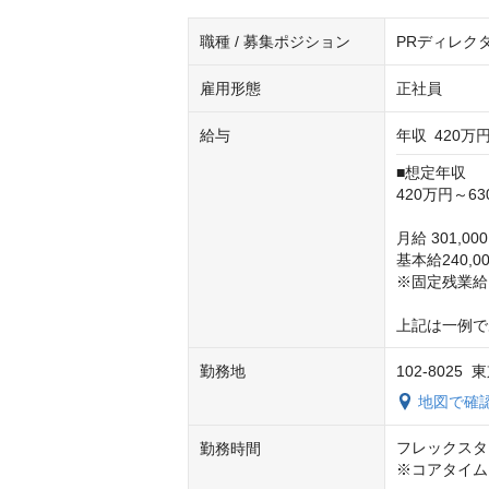
職種 / 募集ポジション
PRディレク
雇用形態
正社員
給与
年収
420万円
■想定年収

420万円～63
月給 301,000
基本給240,0
※固定残業給
上記は一例で
勤務地
102-802
地図で確
フレックスタイ
勤務時間
※コアタイム：1