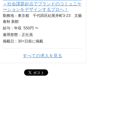
＞社会課題起点でブランドのコミュニケ
ーションをデザインするプロへ！
勤務地：東京都 千代田区紀尾井町3-23 文藝
春秋 新館
給与：
年収
550円 〜
雇用形態：正社員
掲載日：
30+日
前に掲載
すべての求人を見る