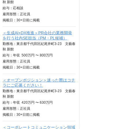
秋 新館
給与：
応相談
雇用形態：正社員
掲載日：
30+日
前に掲載
＜生成AI×DX推進＞PR会社の業務開発
を行う社内SE担当（PM・PL候補）
勤務地：東京都千代田区紀尾井町3-23 文藝春
秋 新館
給与：
年収
500万円 〜 800万円
雇用形態：正社員
掲載日：
30+日
前に掲載
＜オープンポジション＞迷った際はコチ
ラにご応募ください！
勤務地：東京都千代田区紀尾井町3-23 文藝春
秋 新館
給与：
年収
420万円 〜 630万円
雇用形態：正社員
掲載日：
30+日
前に掲載
＜コーポレートコミュニケーション領域