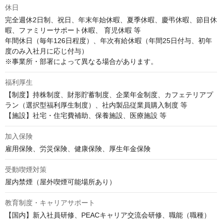
休日
完全週休2日制、祝日、年末年始休暇、夏季休暇、慶弔休暇、節目休
暇、ファミリーサポート休暇、 育児休暇 等

年間休日（毎年126日程度）、年次有給休暇（年間25日付与、初年
度のみ入社月に応じ付与）

※事業所・部署によって異なる場合があります。
福利厚生
【制度】持株制度、財形貯蓄制度、企業年金制度、カフェテリアプ
ラン（選択型福利厚生制度）、社内製品従業員購入制度 等

【施設】社宅・住宅費補助、保養施設、医療施設 等
加入保険
雇用保険、労災保険、健康保険、厚生年金保険
受動喫煙対策
屋内禁煙（屋外喫煙可能場所あり）
教育制度・キャリアサポート
【国内】新入社員研修、PEACキャリア交流会研修、職能（職種）