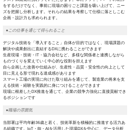
をするだけでなく、事前に現場の困りごと課題を吸い上げて、ニー
ズを把握し分析します。それらの結果を考察して仕様に落としこむ
企画・設計力も求められます。
●この仕事を通じて得られること
デジタル技術を「導入すること」自体が目的ではなく、現場課題の
解決や成果創出に直結するDXに携わることができます
生産現場・技術・IT・協力会社など、多様な関係者と連携しながら
ものづくりを変えていく中心的な役割を担えます
自ら企画した改善や仕組みが、生産性・品質・安全性の向上として
目に見える形で現れる達成感があります
スマート工場の実現に向けた取り組みを通じて、製造業の将来を支
える技術・経験を実践的に身につけることができます
現場に根差したDX推進を通じて、企業の競争力強化に直接貢献でき
るポジションです
●職場の雰囲気
当部署は平均年齢36歳と若く、技術革新を積極的に推進する活力あ
る組織です。IoT・BI・AIを活用した現場DXを中心に、データ分析