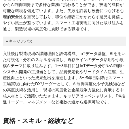
からAI制御開発まで多様な業務に携わることができ、技術的成長が
可能な環境を備えています。また、失敗を許容し改善につなげる心
理的安全性を重視しており、職位や経験にかかわらず意見を発信し
やすい風土が整っています。スマート工場実現に向けた取り組みを
通じ、製造現場の高度化に貢献できる職場です。
●キャリアパス
入社後は製造現場の課題理解と設備構成、IoTデータ基盤、BIを用い
た可視化・分析のスキルを習得し、既存ラインのデータ活用や小規
模AIテーマに取り組みます。1〜3年目にはIoTデータ分析やAI制御・
システム開発の主担当として、品質安定化やリードタイム短縮、生
産性向上といった成果創出を推進します。3〜5年目以降はスマート
工場実現に向けたDXリーダーとして、AI制御高度化や予兆検知など
の高度技術を活用し、現場の高度化と企業競争力強化に貢献する中
核人材として活躍いただきます。キャリアはスペシャリスト、DX推
進リーダー、マネジメントなど複数の道から選択可能です。
資格・スキル・経験など