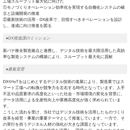
工場スループット最大化に向けた
①モノづくりオペレーション効率化を実現する自働化システムの確
立と設備開発の推進
②最新技術の活用・DX改革で、目指すべきオペレーションを設計
し、達成に向け推進を図る
●DX推進課のミッション
新パナ株全製造拠点と連携し、デジタル技術を最大限活用した高効
率な製造システムの構築により、スループット最大化に貢献
●募集背景
DXやIoTをはじめとするデジタル技術の進展により、製造業ではス
マート工場への転換が競争力を左右する時代となっています。人手
不足や品質要求の高度化といった社会・市場環境の変化を背景に、
データ活用による生産性向上や業務高度化が強く求められていま
す。
こうした流れを受け、当社ではデジタル技術を活用したものづくり
改革を経営・事業の重要テーマとして推進しています。一方で、そ
の実行を担うデジタル人材の強化が大きな課題となっています。