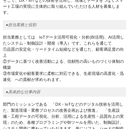
そこで、DX・IoTなどの技術を活用し、現場とデータをつなぐスマ
ート工場の実現に主体的に取り組んでいただける人材を募集しま
す。
●担当業務と役割
担当業務としては IoTデータ活用可視化・分析(BI活用)、AI活用し
たシステム・制御設計・開発（導入）です。これらを通じて
①品質の安定化・リードタイム短縮などを通じた、顧客満足度の向
上
②データに基づく改善活動による、信頼性の高いものづくり体制の
構築
③市場変化や顧客要求に柔軟に対応できる、生産現場の高度化・迅
速化 への貢献が求められます。
●具体的な仕事内容
部門のミッションである 「DX・IoTなどのデジタル技術を活用し
た、製造現場・業務プロセスの改善企画および推進」 「生産設
備・工程データの可視化、分析、活用による生産性・品質向上の実
現」のため、各種プログラミングやBIツールを用いた、制御設計、
システム開発に携わっていただきます。単にソフト、ハードの制作