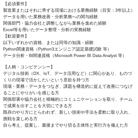
【必須要件】
製造業またはそれに準ずる現場における業務経験（目安：3年以上）
データを用いた業務改善・分析業務への関与経験
関係部門・協力会社と調整しながら業務を進めた経験
Excel等を用いたデータ整理・分析の実務経験
【歓迎要件】
以下いずれかの資格、または同等の知識・経験
Python関連資格（Python3エンジニア認定基礎試験 等）
データ分析・BI関連資格（Microsoft Power BI Data Analyst 等）
【人柄・コンピテンシー】
デジタル技術（DX、IoT、データ活用など）に関心があり、ものづ
くりの現場で活かしたいという意欲を持つ方
現場・業務・データをつなぎ、課題を構造的に捉えて改善につなげ
ることにやりがいを感じる方
関係部署や協力会社と積極的にコミュニケーションを取り、チーム
で成果を出すことを大切にできる方
既存のやり方にとらわれず、新しい技術や手法を柔軟に取り入れ、
挑戦を楽しめる方
自ら考え、提案し、最後までやり切る主体性と実行力を備えた方