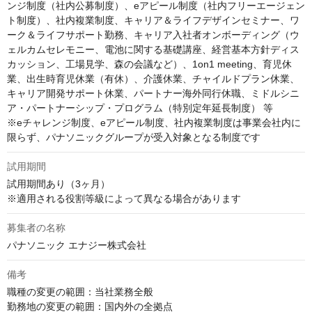
ンジ制度（社内公募制度）、eアピール制度（社内フリーエージェン
ト制度）、社内複業制度、キャリア＆ライフデザインセミナー、ワ
ーク＆ライフサポート勤務、キャリア入社者オンボーディング（ウ
ェルカムセレモニー、電池に関する基礎講座、経営基本方針ディス
カッション、工場見学、森の会議など）、1on1 meeting、育児休
業、出生時育児休業（有休）、介護休業、チャイルドプラン休業、
キャリア開発サポート休業、パートナー海外同行休職、ミドルシニ
ア・パートナーシップ・プログラム（特別定年延長制度） 等

※eチャレンジ制度、eアピール制度、社内複業制度は事業会社内に
限らず、パナソニックグループが受入対象となる制度です
試用期間
試用期間あり（3ヶ月）

※適用される役割等級によって異なる場合があります
募集者の名称
パナソニック エナジー株式会社
備考
職種の変更の範囲：当社業務全般

勤務地の変更の範囲：国内外の全拠点