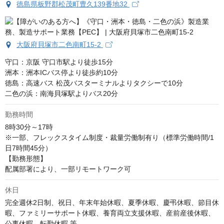
徳島県板野郡松茂町豊久139番地32
大阪府貝塚市二色南町15-2
守口：京阪 守口市駅より徒歩15分

洲本：洲本ICバス停より徒歩約10分

徳島：高速バス 松茂バスターミナルよりタクシーで10分

二色の浜：南海貝塚駅よりバス20分
勤務時間
8時30分～17時

※一部、フレックスタイム制度・裁量労働制有り（標準労働時間/1
日7時間45分）

【勤務形態】

配属部署により、一部リモートワーク可
休日
完全週休2日制、祝日、年末年始休暇、夏季休暇、慶弔休暇、節目休
暇、ファミリーサポート休暇、養育両立支援休暇、産前産後休暇、
公事休暇、転勤休暇 等
