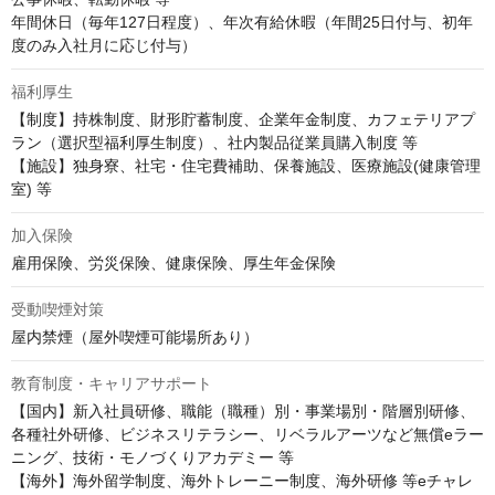
年間休日（毎年127日程度）、年次有給休暇（年間25日付与、初年
度のみ入社月に応じ付与）
福利厚生
【制度】持株制度、財形貯蓄制度、企業年金制度、カフェテリアプ
ラン（選択型福利厚生制度）、社内製品従業員購入制度 等

【施設】独身寮、社宅・住宅費補助、保養施設、医療施設(健康管理
室) 等
加入保険
雇用保険、労災保険、健康保険、厚生年金保険
受動喫煙対策
屋内禁煙（屋外喫煙可能場所あり）
教育制度・キャリアサポート
【国内】新入社員研修、職能（職種）別・事業場別・階層別研修、
各種社外研修、ビジネスリテラシー、リベラルアーツなど無償eラー
ニング、技術・モノづくりアカデミー 等

【海外】海外留学制度、海外トレーニー制度、海外研修 等eチャレ