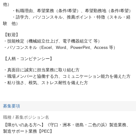
他）
・転職理由、希望業務（条件/希望）、希望勤務地（条件/希望）
・語学力、パソコンスキル、推薦ポイント・特徴（スキル・経
験 他）
【歓迎】
・技能検定（機械組立仕上げ、電子機器組立て 等）
・パソコンスキル（Excel、Word、PowerPint、Access 等）
【人柄・コンピテンシー】
・真面目に誠実に担当業務に取り組む方
・職場メンバーと協働する力、コミュニケーション能力を備えた方
・粘り強さ、根気、ストレス耐性を備えた方
募集要項
職種 / 募集ポジション名
【障がいのある方へ】《守口・洲本・徳島・二色の浜》製造業務、
製造サポート業務【PEC】