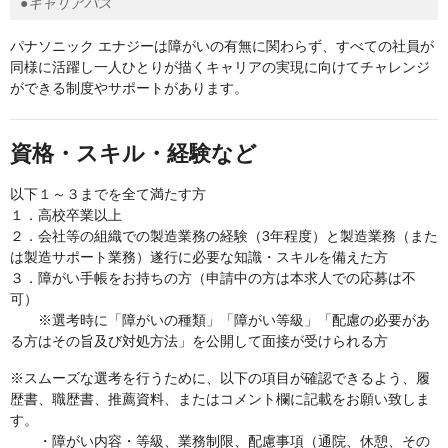
●キャリアパス
パナソニック エナジーは障がいの有無に関わらず、すべての社員が
同様に活躍し一人ひとりが描くキャリアの実現に向けてチャレンジ
ができる制度やサポートがあります。
資格・スキル・経験など
以下１～３までを全て満たす方
１．高校卒業以上
２．会社等の組織での製造業務の経験（3年程度）と製造業務（また
は製造サポート業務）遂行に必要な知識・スキルを備えた方
３．障がい手帳をお持ちの方（申請中の方は本求人での応募は不
可）
※選考時に「障がいの種類」「障がい等級」「配慮の必要があ
る方はその旨及び対処方法」を公開して面接が受けられる方
※スムーズな選考を行うために、以下の項目が確認できるよう、履
歴書、職歴書、推薦資料、またはコメント欄に記載をお願い致しま
す。
・障がい内容・等級、業務制限、配慮事項（通院、休憩、その