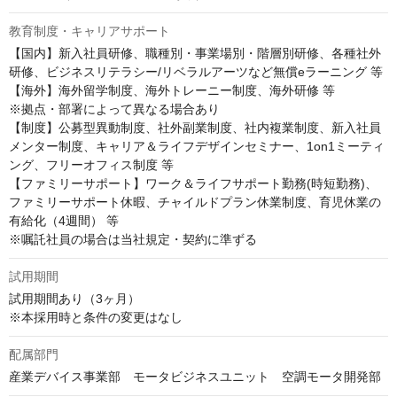
教育制度・キャリアサポート
【国内】新入社員研修、職種別・事業場別・階層別研修、各種社外
研修、ビジネスリテラシー/リベラルアーツなど無償eラーニング 等

【海外】海外留学制度、海外トレーニー制度、海外研修 等

※拠点・部署によって異なる場合あり

【制度】公募型異動制度、社外副業制度、社内複業制度、新入社員
メンター制度、キャリア＆ライフデザインセミナー、1on1ミーティ
ング、フリーオフィス制度 等

【ファミリーサポート】ワーク＆ライフサポート勤務(時短勤務)、
ファミリーサポート休暇、チャイルドプラン休業制度、育児休業の
有給化（4週間） 等

※嘱託社員の場合は当社規定・契約に準ずる
試用期間
試用期間あり（3ヶ月）

※本採用時と条件の変更はなし
配属部門
産業デバイス事業部　モータビジネスユニット　空調モータ開発部