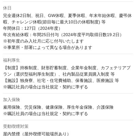
休日
完全週休2日制、祝日、GW休暇、夏季休暇、年末年始休暇、慶弔休
暇、チャレンジ休暇(節目毎に最大10日の休暇制度) 等

年間休日：127日（2024年度）

年次有給休暇：年間25日付与（2024年度平均取得日数19.2日）

※初年度のみ入社月に応じ付与いたします

※事業所・部署によって異なる場合があります
福利厚生
【制度】持株制度、財形貯蓄制度、企業年金制度、カフェテリアプ
ラン（選択型福利厚生制度）、社内製品従業員購入制度 等

【施設】独身寮、社宅・住宅費補助、保養施設、医療施設 等

※嘱託社員の場合は当社規定・契約に準ずる
加入保険
雇用保険、労災保険、健康保険、厚生年金保険、介護保険

※嘱託社員の場合は当社規定・契約に準ずる
受動喫煙対策
屋内禁煙（屋外喫煙可能場所あり）