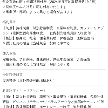
年次有給休暇：年間25日付与（2024年度平均取得日数19.2日）

※初年度のみ入社月に応じ付与いたします

※事業所・部署によって異なる場合があります
福利厚生
【制度】持株制度、財形貯蓄制度、企業年金制度、カフェテリアプ
ラン（選択型福利厚生制度）、社内製品従業員購入制度 等

【施設】独身寮、社宅・住宅費補助、保養施設、医療施設 等

※嘱託社員の場合は当社規定・契約に準ずる
加入保険
雇用保険、労災保険、健康保険、厚生年金保険、介護保険

※嘱託社員の場合は当社規定・契約に準ずる
受動喫煙対策
屋内禁煙（屋外喫煙可能場所あり）
教育制度・キャリアサポート
【国内】新入社員研修、職種別・事業場別・階層別研修、各種社外
研修、ビジネスリテラシー/リベラルアーツなど無償eラーニング 等

【海外】海外留学制度、海外トレーニー制度、海外研修 等
