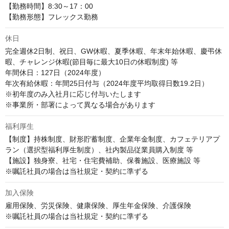
【勤務時間】8:30～17：00

【勤務形態】フレックス勤務
休日
完全週休2日制、祝日、GW休暇、夏季休暇、年末年始休暇、慶弔休
暇、チャレンジ休暇(節目毎に最大10日の休暇制度) 等

年間休日：127日（2024年度）

年次有給休暇：年間25日付与（2024年度平均取得日数19.2日）

※初年度のみ入社月に応じ付与いたします

※事業所・部署によって異なる場合があります
福利厚生
【制度】持株制度、財形貯蓄制度、企業年金制度、カフェテリアプ
ラン（選択型福利厚生制度）、社内製品従業員購入制度 等

【施設】独身寮、社宅・住宅費補助、保養施設、医療施設 等

※嘱託社員の場合は当社規定・契約に準ずる
加入保険
雇用保険、労災保険、健康保険、厚生年金保険、介護保険

※嘱託社員の場合は当社規定・契約に準ずる