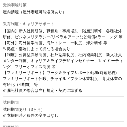
受動喫煙対策
屋内禁煙（屋外喫煙可能場所あり）
教育制度・キャリアサポート
【国内】新入社員研修、職種別・事業場別・階層別研修、各種社外
研修、ビジネスリテラシー/リベラルアーツなど無償eラーニング 等

【海外】海外留学制度、海外トレーニー制度、海外研修 等

※拠点・部署によって異なる場合あり

【制度】公募型異動制度、社外副業制度、社内複業制度、新入社員
メンター制度、キャリア＆ライフデザインセミナー、1on1ミーティ
ング、フリーオフィス制度 等

【ファミリーサポート】ワーク＆ライフサポート勤務(時短勤務)、
ファミリーサポート休暇、チャイルドプラン休業制度、育児休業の
有給化（4週間） 等

※嘱託社員の場合は当社規定・契約に準ずる
試用期間
試用期間あり（3ヶ月）

※本採用時と条件の変更はなし