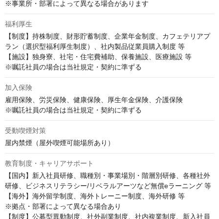
※事業所・部署によって異なる場合があります
福利厚生
【制度】持株制度、財形貯蓄制度、企業年金制度、カフェテリアプ
ラン（選択型福利厚生制度）、社内製品従業員購入制度 等

【施設】独身寮、社宅・住宅費補助、保養施設、医療施設 等

※嘱託社員の場合は当社規定・契約に準ずる
加入保険
雇用保険、労災保険、健康保険、厚生年金保険、介護保険

※嘱託社員の場合は当社規定・契約に準ずる
受動喫煙対策
屋内禁煙（屋外喫煙可能場所あり）
教育制度・キャリアサポート
【国内】新入社員研修、職種別・事業場別・階層別研修、各種社外
研修、ビジネスリテラシー/リベラルアーツなど無償eラーニング 等

【海外】海外留学制度、海外トレーニー制度、海外研修 等

※拠点・部署によって異なる場合あり

【制度】公募型異動制度、社外副業制度、社内複業制度、新入社員