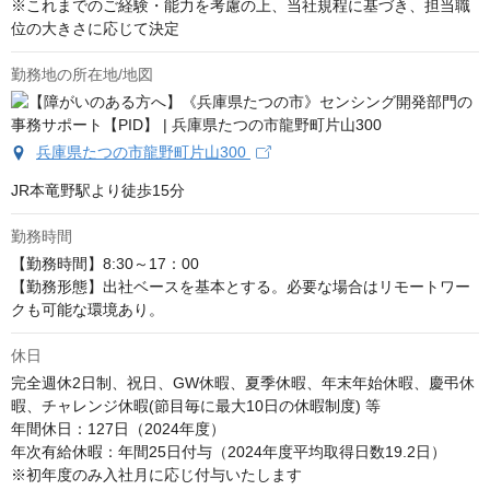
※これまでのご経験・能力を考慮の上、当社規程に基づき、担当職
位の大きさに応じて決定
勤務地の所在地/地図
兵庫県たつの市龍野町片山300
JR本竜野駅より徒歩15分
勤務時間
【勤務時間】8:30～17：00

【勤務形態】出社ベースを基本とする。必要な場合はリモートワー
クも可能な環境あり。
休日
完全週休2日制、祝日、GW休暇、夏季休暇、年末年始休暇、慶弔休
暇、チャレンジ休暇(節目毎に最大10日の休暇制度) 等

年間休日：127日（2024年度）

年次有給休暇：年間25日付与（2024年度平均取得日数19.2日）

※初年度のみ入社月に応じ付与いたします
