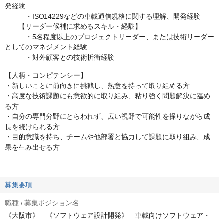
発経験
・ISO14229などの車載通信規格に関する理解、開発経験
【リーダー候補に求めるスキル・経験】
・5名程度以上のプロジェクトリーダー、または技術リーダー
としてのマネジメント経験
・対外顧客との技術折衝経験
【人柄・コンピテンシー】
・新しいことに前向きに挑戦し、熱意を持って取り組める方
・高度な技術課題にも意欲的に取り組み、粘り強く問題解決に臨め
る方
・自分の専門分野にとらわれず、広い視野で可能性を探りながら成
長を続けられる方
・目的意識を持ち、チームや他部署と協力して課題に取り組み、成
果を生み出せる方
募集要項
職種 / 募集ポジション名
《大阪市》 《ソフトウェア設計開発》 車載向けソフトウェア・