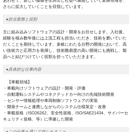
あわせて、新しい価値を生み出し社会へ展開していく業務領域を、
さらに拡大していくことを目指しています。
●担当業務と役割
主に組み込みソフトウェアの設計・開発をお任せします。入社後、
経験を積み数年後には上流工程も担当いただき、技術を磨いていた
だくことを期待しています。多岐にわたる分野の開発において、高
い技術力と応用力を発揮し、技術難易度の高い開発にも挑戦し、製
品へと結びつけていく役割を担っていただきます。
●具体的な仕事内容
【車載領域】
・車載向けソフトウェアの設計・開発・評価
・自動運転システムやコネクテッドカー向けの先端技術開発
・センサー情報処理や車両制御ソフトウェアの実装
・開発チームと連携しながらのシステム仕様策定・改善
・車載規格（ISO26262、安全性規格、ISO/SAE21434、サイバーセ
キュリティ規格、等）に準拠した開発
●この仕事を通じて得られること