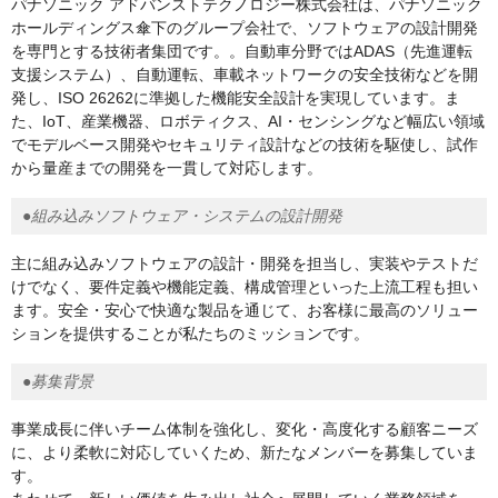
パナソニック アドバンストテクノロジー株式会社は、パナソニック
ホールディングス傘下のグループ会社で、ソフトウェアの設計開発
を専門とする技術者集団です。。自動車分野ではADAS（先進運転
支援システム）、自動運転、車載ネットワークの安全技術などを開
発し、ISO 26262に準拠した機能安全設計を実現しています。ま
た、IoT、産業機器、ロボティクス、AI・センシングなど幅広い領域
でモデルベース開発やセキュリティ設計などの技術を駆使し、試作
から量産までの開発を一貫して対応します。
●組み込みソフトウェア・システムの設計開発
主に組み込みソフトウェアの設計・開発を担当し、実装やテストだ
けでなく、要件定義や機能定義、構成管理といった上流工程も担い
ます。安全・安心で快適な製品を通じて、お客様に最高のソリュー
ションを提供することが私たちのミッションです。
●募集背景
事業成長に伴いチーム体制を強化し、変化・高度化する顧客ニーズ
に、より柔軟に対応していくため、新たなメンバーを募集していま
す。