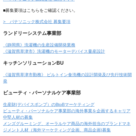
■募集要項はこちらをご確認ください。
> パナソニック株式会社 募集要項
ランドリーシステム事業部
《静岡県》洗濯機の生産設備開発業務
《滋賀県草津市》洗濯機のモーターデバイス量産設計
キッチンソリューションBU
《滋賀県草津市勤務》 ビルトイン食洗機の設計開発及び先行技術開
発
ビューティ・パーソナルケア事業部
生産財(デバイスポンプ）のBtoBマーケティング
ビューティ・パーソナルケア事業部の海外事業を企画するキャリア
中堅人材の募集
メンズグルーミング、オーラルケア商品の海外担当のブランドマネ
ジメント人材（海外マーケティング企画、商品企画)募集