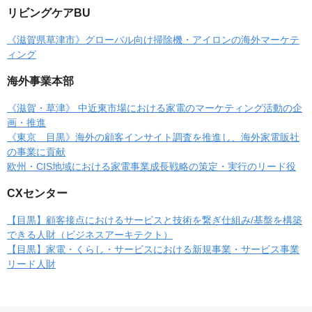
リビングケアBU
《滋賀県草津市》グローバル向け掃除機・アイロンの海外マーケテ
ィング
海外事業本部
《滋賀・草津》 中近東市場における家電のマーケティング活動の企
画・推進
《東京 目黒》海外の顧客インサイト調査を推進し、海外家電販社
の事業に貢献
欧州・CIS地域における家電事業成長戦略の策定・実行のリード役
CXセンター
【目黒】顧客接点におけるサービスと技術を繋ぎ仕組み/基盤を構築
できる人財（ビジネスアーキテクト）
【目黒】家電・くらし・サービスにおける新規事業・サービス事業
リード人財