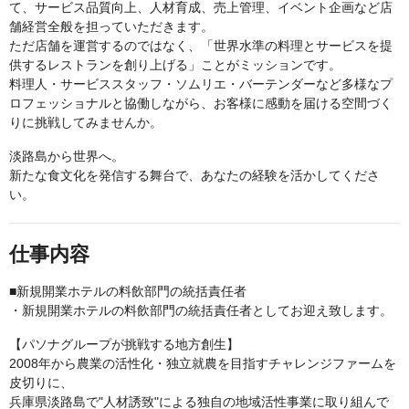
て、サービス品質向上、人材育成、売上管理、イベント企画など店
舗経営全般を担っていただきます。
ただ店舗を運営するのではなく、「世界水準の料理とサービスを提
供するレストランを創り上げる」ことがミッションです。
料理人・サービススタッフ・ソムリエ・バーテンダーなど多様なプ
ロフェッショナルと協働しながら、お客様に感動を届ける空間づく
りに挑戦してみませんか。
淡路島から世界へ。
新たな食文化を発信する舞台で、あなたの経験を活かしてくださ
い。
仕事内容
■新規開業ホテルの料飲部門の統括責任者
・新規開業ホテルの料飲部門の統括責任者としてお迎え致します。
【パソナグループが挑戦する地方創生】
2008年から農業の活性化・独立就農を目指すチャレンジファームを
皮切りに、
兵庫県淡路島で"人材誘致"による独自の地域活性事業に取り組んで