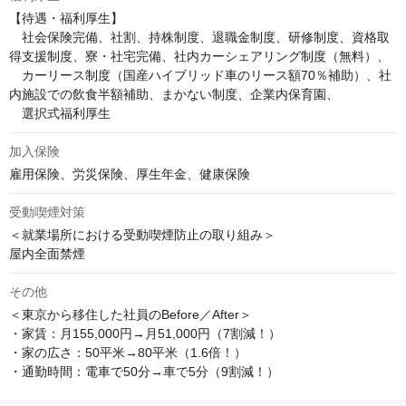
【待遇・福利厚生】

　社会保険完備、社割、持株制度、退職金制度、研修制度、資格取
得支援制度、寮・社宅完備、社内カーシェアリング制度（無料）、

　カーリース制度（国産ハイブリッド車のリース額70％補助）、社
内施設での飲食半額補助、まかない制度、企業内保育園、

　選択式福利厚生
加入保険
雇用保険、労災保険、厚生年金、健康保険
受動喫煙対策
＜就業場所における受動喫煙防止の取り組み＞

屋内全面禁煙
その他
＜東京から移住した社員のBefore／After＞

・家賃：月155,000円→月51,000円（7割減！）

・家の広さ：50平米→80平米（1.6倍！）

・通勤時間：電車で50分→車で5分（9割減！）