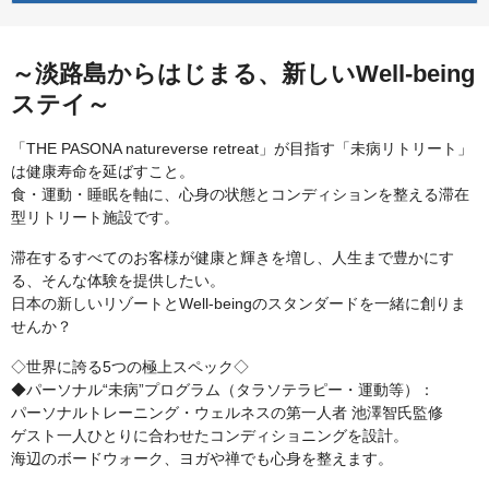
～淡路島からはじまる、新しいWell-being
ステイ～
「THE PASONA natureverse retreat」が目指す「未病リトリート」
は健康寿命を延ばすこと。
食・運動・睡眠を軸に、心身の状態とコンディションを整える滞在
型リトリート施設です。
滞在するすべてのお客様が健康と輝きを増し、人生まで豊かにす
る、そんな体験を提供したい。
日本の新しいリゾートとWell-beingのスタンダードを一緒に創りま
せんか？
◇世界に誇る5つの極上スペック◇
◆パーソナル“未病”プログラム（タラソテラピー・運動等）：
パーソナルトレーニング・ウェルネスの第一人者 池澤智氏監修
ゲスト一人ひとりに合わせたコンディショニングを設計。
海辺のボードウォーク、ヨガや禅でも心身を整えます。