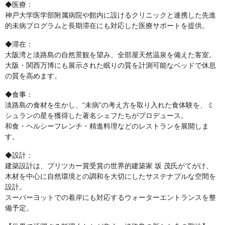
◆医療：
神戸大学医学部附属病院や館内に設けるクリニックと連携した先進
的未病プログラムと長期滞在にも対応した医療サポートを提供。
◆滞在：
大阪湾と淡路島の自然景観を望み、全部屋天然温泉を備えた客室。
大阪・関西万博にも展示された眠りの質を計測可能なベッドで休息
の質を高めます。
◆食事：
淡路島の食材を生かし、“未病”の考え方を取り入れた食体験を、ミ
シュランの星を獲得した著名シェフたちがプロデュース。
和食・ヘルシーフレンチ・精進料理などのレストランを展開しま
す。
◆設計：
建築設計は、プリツカー賞受賞の世界的建築家 坂 茂氏がてがけ、
木材を中心に自然環境との調和を大切にしたサステナブルな空間を
設計。
スーパーヨットでの着岸にも対応するウォーターエントランスを整
備予定。