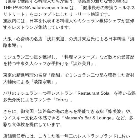
【世界で活躍する料理人たちが集う、淡路島の新たな食の聖地】
THE PASONA natureverse retreatは、「健康長寿の未病ウェルネス
リトリート」をコンセプトにしたリトリート施設です。
施設内には、日本を代表する料理人やミシュラン獲得シェフが監修
するレストランが集結しています。
大阪・心斎橋の名店「浅井東迎」の浅井東迎氏による日本料理『淡
路東迎』。
ミシュラン三つ星を獲得し、「料理マスターズ」など数々の受賞歴
を持つ中東久人シェフが手掛ける『淡路美月』。
東京の精進料理の名店「醍醐」でミシュラン二つ星を獲得した野村
大輔氏による『淡路宗胡』。
パリのミシュラン一つ星レストラン「Restaurant Sola」を率いる鍋
多光介氏によるフレンチ『Terre』。
さらに、御食国・淡路島の海の恵みを堪能できる鮨『鮨美波』や、
ウイスキー文化を体感できる『Massan's Bar & Lounge』など、多
彩な食体験を提供しています。
店舗責任者には、こうした唯一無二のレストランブランドにおい