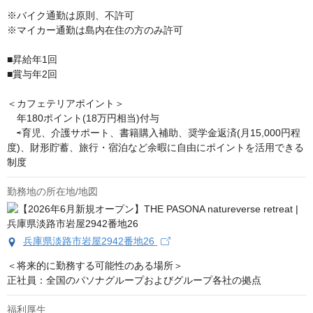
※バイク通勤は原則、不許可

※マイカー通勤は島内在住の方のみ許可

■昇給年1回

■賞与年2回

＜カフェテリアポイント＞　

　年180ポイント(18万円相当)付与

　⇨育児、介護サポート、書籍購入補助、奨学金返済(月15,000円程
度)、財形貯蓄、旅行・宿泊など余暇に自由にポイントを活用できる
制度
勤務地の所在地/地図
兵庫県淡路市岩屋2942番地26
＜将来的に勤務する可能性のある場所＞

正社員：全国のパソナグループおよびグループ各社の拠点
福利厚生