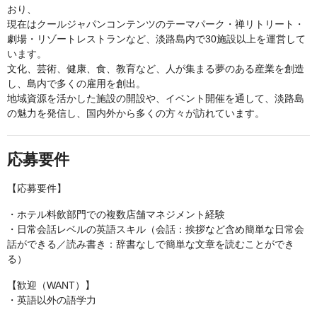
おり、
現在はクールジャパンコンテンツのテーマパーク・禅リトリート・
劇場・リゾートレストランなど、淡路島内で30施設以上を運営して
います。
文化、芸術、健康、食、教育など、人が集まる夢のある産業を創造
し、島内で多くの雇用を創出。
地域資源を活かした施設の開設や、イベント開催を通して、淡路島
の魅力を発信し、国内外から多くの方々が訪れています。
応募要件
【応募要件】
・ホテル料飲部門での複数店舗マネジメント経験
・日常会話レベルの英語スキル（会話：挨拶など含め簡単な日常会
話ができる／読み書き：辞書なしで簡単な文章を読むことができ
る）
【歓迎（WANT）】
・英語以外の語学力